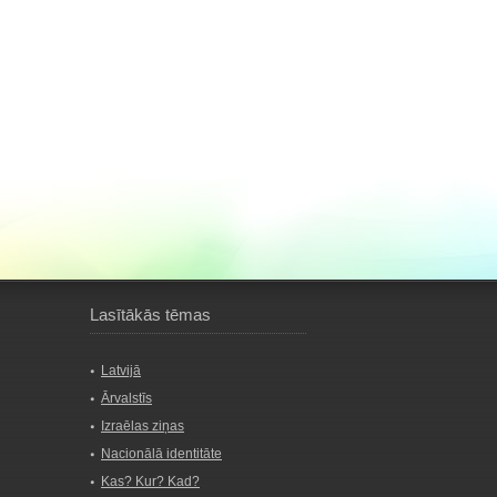
Lasītākās tēmas
Latvijā
Ārvalstīs
Izraēlas ziņas
Nacionālā identitāte
Kas? Kur? Kad?