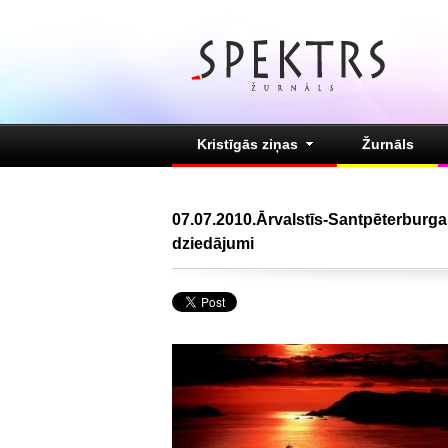
Kristīgās ziņas
Žurnāls
07.07.2010.Ārvalstīs-Santpēterburga
dziedājumi