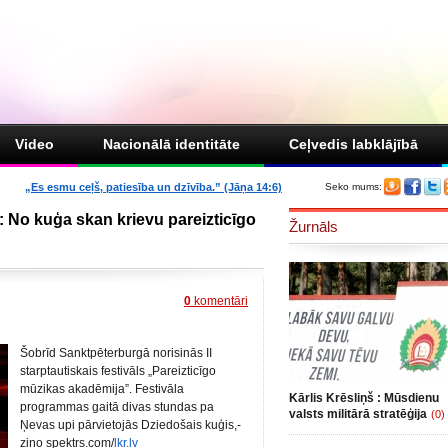
Video
Nacionālā identitāte
Ceļvedis labklājībā
„Es esmu ceļš, patiesība un dzīvība.” (Jāņa 14:6)
Seko mums:
: No kuģa skan krievu pareizticīgo
Žurnāls
0
komentāri
Šobrīd Sanktpēterburgā norisinās II
starptautiskais festivāls „Pareizticīgo
mūzikas akadēmija”. Festivāla
Kārlis Krēsliņš : Mūsdienu
programmas gaitā divas stundas pa
valsts militārā stratēģija
(0)
Ņevas upi pārvietojās Dziedošais kuģis,-
ziņo spektrs.com/
lkr.lv