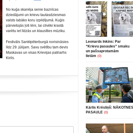
No kuģa skanēja senie baznīcas
dziedājumi un krievu tautasdziesmas
valsts labāko koru izpildījumā. Kuģis
pārvietojās ļoti lēni, lai cilvēki krastā
varētu iet līdzās un klausīties mūziku.
Leonards Inkins: Par
Festivāls Sanktpēterburgā norisināsies
“Krievu pasaules” smaku
līdz 29. jūlijam. Savu svētību tam devis
un pašsaprotamām
Maskavas un visas Krievijas patriarhs
lietām
(0)
Kirils.
Kārlis Krēsliņš: NĀKOTNE
PASAULE
(0)