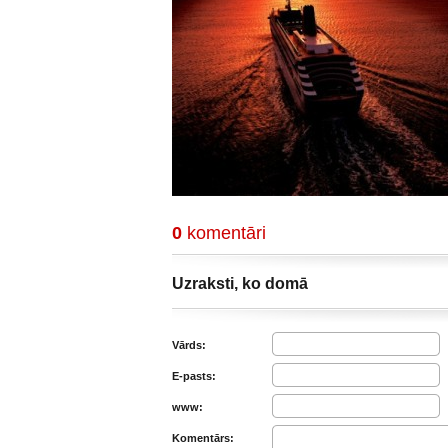
0
komentāri
Uzraksti, ko domā
Vārds:
E-pasts:
www:
Komentārs: