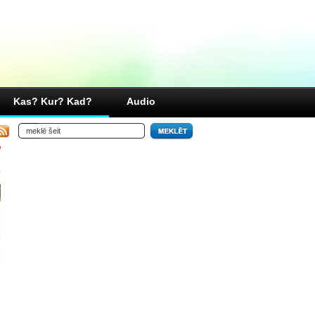
Kas? Kur? Kad?
Audio