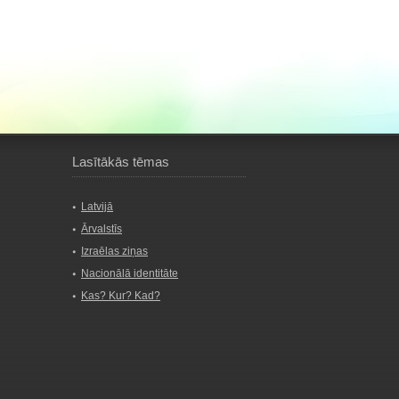
Lasītākās tēmas
Latvijā
Ārvalstīs
Izraēlas ziņas
Nacionālā identitāte
Kas? Kur? Kad?