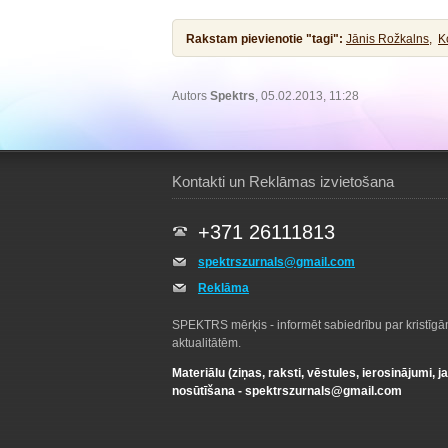
Rakstam pievienotie "tagi":
Jānis Rožkalns,
K
Autors
Spektrs
, 05.02.2013, 11:28
Kontakti un Reklāmas izvietošana
+371 26111813
spektrszurnals@gmail.com
Reklāma
SPEKTRS mērķis - informēt sabiedrību par kristīg
aktualitātēm.
Materiālu (ziņas, raksti, vēstules, ierosinājumi, j
nosūtīšana -
spektrszurnals@gmail.com