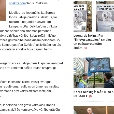
spektrs.com
/Jānis Rožkalns
Medijos jau izskanējis, ka Sorosa
fonds Latvija piešķīris līdzekļus, lai
apkarotu negaidīti masveidīgo
kampaņu „Par Dzīvību”, kuru rīkoja
daudzas sabiedrībā zināmas personas.
ka dzīvības vērtību, katastrofāli milzīgo
Leonards Inkins: Par
“Krievu pasaules” smaku
stu krīzes grūtniecībā nonākušām personām. 27
un pašsaprotamām
o kampaņas „Par Dzīvību” aktivitātēm, un tās
lietām
(0)
par spontānu abortos bojā gājušo bērnu
organizācijas Latvijā pauž klaju necieņu pret
anās pret konkrētu pašas tautas brīvprātīgi
iem ir tiesības izlemt valstij svarīgus
tu regulējums, laulības un ģimenes institūtu
vēršanās pret valsts atzītām vietējām
Kārlis Krēsliņš: NĀKOTNE
.
PASAULE
(0)
ēļ ir persona non grata vairākās Eiropas
s pamats atzīt šo konservatīvo vērtību grāvēju