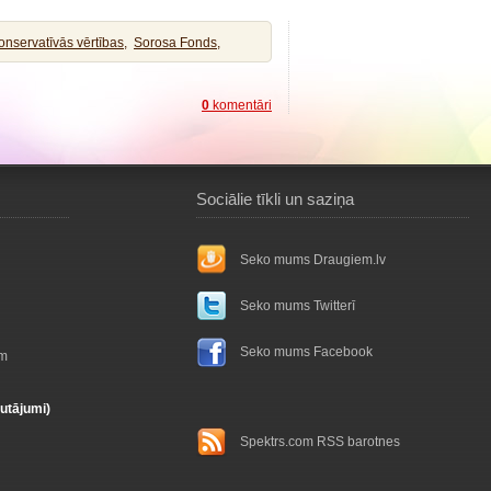
onservatīvās vērtības,
Sorosa Fonds,
0
komentāri
Sociālie tīkli un saziņa
Seko mums Draugiem.lv
Seko mums Twitterī
Seko mums Facebook
ām
autājumi)
Spektrs.com RSS barotnes