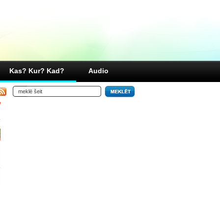
Kas? Kur? Kad?
Audio