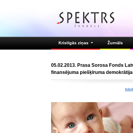
Kristīgās ziņas
Žurnāls
05.02.2013. Prasa Sorosa Fonds Latv
finansējuma piešķīruma demokrātija
Ietei