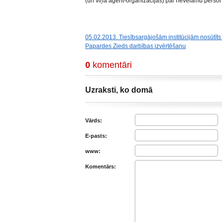
(un viņa aģent-organizācijas) par nevēlamu perso
05.02.2013. Tiesībsargājošām institūcijām nosūtīt
Papardes Zieds darbības izvērtēšanu
0
komentāri
Uzraksti, ko domā
Vārds:
E-pasts:
www:
Komentārs: