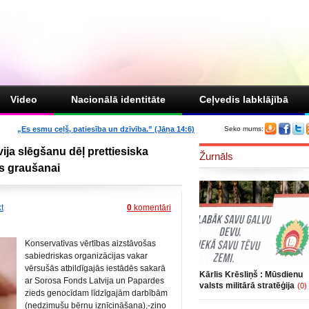
Video
Nacionālā identitāte
Ceļvedis labklājībā
„Es esmu ceļš, patiesība un dzīvība.” (Jāņa 14:6)
Seko mums:
ija slēgšanu dēļ prettiesiska
Žurnāls
s graušanai
kt
0
komentāri
Konservatīvas vērtības aizstāvošas
sabiedriskas organizācijas vakar
vērsušās atbildīgajās iestādēs sakarā
Kārlis Krēsliņš : Mūsdienu
ar Sorosa Fonds Latvija un Papardes
valsts militārā stratēģija
(0)
zieds genocīdam līdzīgajām darbībām
(nedzimušu bērnu iznīcināšana),-ziņo