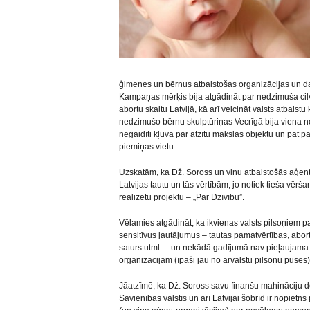
ģimenes un bērnus atbalstošas organizācijas un 
Kampaņas mērķis bija atgādināt par nedzimuša cilvē
abortu skaitu Latvijā, kā arī veicināt valsts atbal
nedzimušo bērnu skulptūriņas Vecrīgā bija viena n
negaidīti kļuva par atzītu mākslas objektu un pat 
piemiņas vietu.
Uzskatām, ka Dž. Soross un viņu atbalstošās aģent-
Latvijas tautu un tās vērtībām, jo notiek tieša vērš
realizētu projektu – „Par Dzīvību”.
Vēlamies atgādināt, ka ikvienas valsts pilsoņiem paš
sensitīvus jautājumus – tautas pamatvērtības, abor
saturs utml. – un nekādā gadījumā nav pieļaujama 
organizācijām (īpaši jau no ārvalstu pilsoņu puses)
Jāatzīmē, ka Dž. Soross savu finanšu mahināciju d
Savienības valstīs un arī Latvijai šobrīd ir nopietn