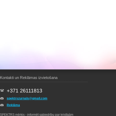
Kontakti un Reklāmas izvietošana
+371 26111813
spektrszurnals@gmail.com
Reklāma
SPEKTRS mērķis - informēt sabiedrību par kristīgām