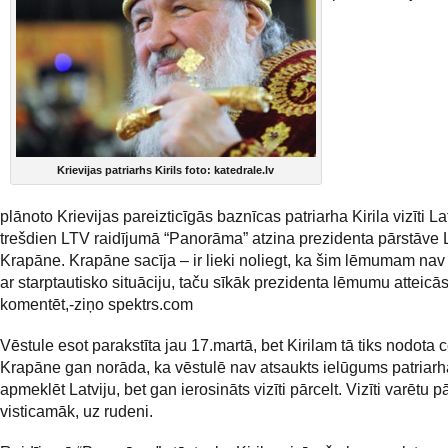
Krievijas patriarhs Kirils foto: katedrale.lv
plānoto Krievijas pareizticīgās baznīcas patriarha Kirila vizīti Lat
trešdien LTV raidījumā “Panorāma” atzina prezidenta pārstāve 
Krapāne. Krapāne sacīja – ir lieki noliegt, ka šim lēmumam nav 
ar starptautisko situāciju, taču sīkāk prezidenta lēmumu atteicā
komentēt,-ziņo spektrs.com
Vēstule esot parakstīta jau 17.martā, bet Kirilam tā tiks nodota c
Krapāne gan norāda, ka vēstulē nav atsaukts ielūgums patriar
apmeklēt Latviju, bet gan ierosināts vizīti pārcelt. Vizīti varētu pā
visticamāk, uz rudeni.