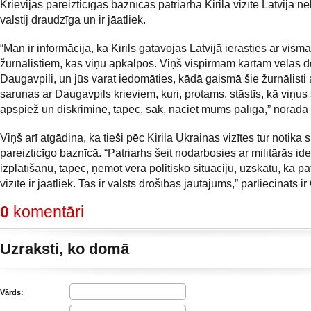
Krievijas pareizticīgās baznīcas patriarha Kirila vizīte Latvijā 
valstij draudzīga un ir jāatliek.
“Man ir informācija, ka Kirils gatavojas Latvijā ierasties ar vism
žurnālistiem, kas viņu apkalpos. Viņš vispirmām kārtām vēlas d
Daugavpili, un jūs varat iedomāties, kādā gaismā šie žurnālisti
sarunas ar Daugavpils krieviem, kuri, protams, stāstīs, kā viņus 
apspiež un diskriminē, tāpēc, sak, nāciet mums palīgā,” norāda
Viņš arī atgādina, ka tieši pēc Kirila Ukrainas vizītes tur notika 
pareizticīgo baznīcā. “Patriarhs šeit nodarbosies ar militārās id
izplatīšanu, tāpēc, ņemot vērā politisko situāciju, uzskatu, ka pa
vizīte ir jāatliek. Tas ir valsts drošības jautājums,” pārliecināts i
0
komentāri
Uzraksti, ko domā
Vārds: