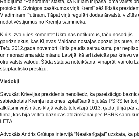
Raidījumā “Panorāma” stāsta, ka Kirilam ir īpaša loma valsts p
protokolā. Svinīgos pasākumos viņš Kremlī sēž līdzās prezide
Vladimiram Putinam. Tāpat viņš regulāri dodas ārvalstu vizītēs 
nodot vēstījumus no Kremļa saimnieka.
Kirils izvairījies komentēt Ukrainas notikumus, taču nosodījis
garīdzniekus, kas Kijevas Maidanā nostājās opozīcijas pusē, n
Taču 2012.gada novembrī Kirils paudis satraukumu par nepilsoņ
un neonacisma atdzimšanu Latvijā, kā arī izteicās par krievu v
otru valsts valodu. Šāda statusa noteikšana, viņaprāt, vairotu La
starptautisko prestižu.
Viedokļi
Savukārt Krievijas prezidents nenoliedz, ka pareizticīgo baznīca
sabiedrotais Kremļa ietekmes izplatīšanā bijušās PSRS teritorij
atklāsmi viņš nācis klajā valsts televīzijā 1013. gada jūlijā pārra
filmā, kas bija veltīta baznīcas atdzimšanai pēc PSRS sabruku
LETA
Advokāts Andris Grūtups intervijā “Neatkarīgajai” uzskata, ka p