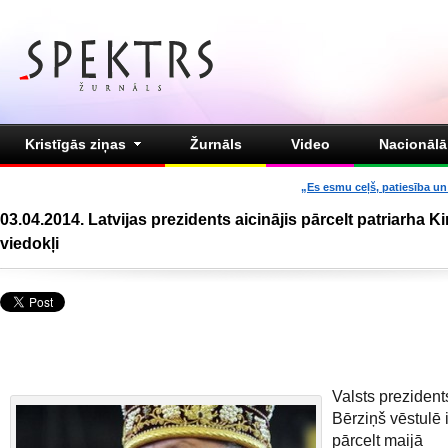
Kristīgās ziņas
Žurnāls
Video
Nacionālā 
„Es esmu ceļš, patiesība un 
03.04.2014. Latvijas prezidents aicinājis pārcelt patriarha Kiril
viedokļi
Valsts prezident
Bērziņš vēstulē 
pārcelt maijā