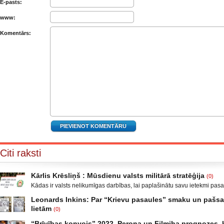
E-pasts:
www:
Komentārs:
Citi raksti
Kārlis Krēsliņš : Mūsdienu valsts militārā stratēģija
(0)
Kādas ir valsts nelikumīgas darbības, lai paplašinātu savu ietekmi pas
Moldova, kad sabruka PSRS, Gruzijā, kur bija iekšējais konflikts, miera 
Leonards Inkins: Par “Krievu pasaules” smaku un paš
Krievijas un ar to aizstāvēšanu pamatots iebrukums Gruzijā. Ukrainā a
lietām
(0)
un izveidot militāro konfliktu Doņeckas un Luganskas novados. Vai tas 
Leonards Inkins: Biedrības “Latvietis” biedrs, grāmatu autors: Neizmant
neatgādina to, kā attīstījās notikumi pirms II pasaules kara? Nākamais
“Brīvības konvojs” 2022, Perona un Filmiha prognozes, k