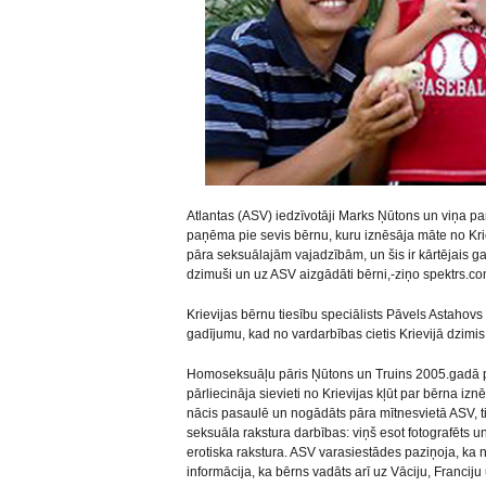
Atlantas (ASV) iedzīvotāji Marks Ņūtons un viņa pa
paņēma pie sevis bērnu, kuru iznēsāja māte no Krie
pāra seksuālajām vajadzībām, un šis ir kārtējais ga
dzimuši un uz ASV aizgādāti bērni,-ziņo spektrs.co
Krievijas bērnu tiesību speciālists Pāvels Astahovs 
gadījumu, kad no vardarbības cietis Krievijā dzimis
Homoseksuāļu pāris Ņūtons un Truins 2005.gadā p
pārliecināja sievieti no Krievijas kļūt par bērna iz
nācis pasaulē un nogādāts pāra mītnesvietā ASV, t
seksuāla rakstura darbības: viņš esot fotografēts un
erotiska rakstura. ASV varasiestādes paziņoja, ka ne 
informācija, ka bērns vadāts arī uz Vāciju, Franci