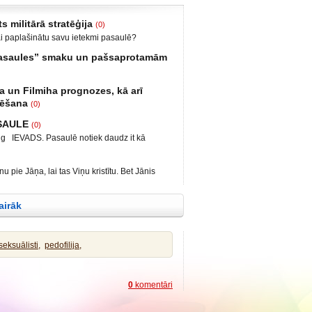
s militārā stratēģija
(0)
ai paplašinātu savu ietekmi pasaulē?
bija iekšējais konflikts, miera uzturētāji no
 pasaules” smaku un pašsaprotamām
ts iebrukums Gruzijā. Ukrainā anektēt Krimu
 un Luganskas novados. Vai tas vismaz daļēji
biedrs, grāmatu autors: Neizmantoto iespēju
irms II pasaules kara? Nākamais
a un Filmiha prognozes, kā arī
iespēju laiks Smēķētāji Kāds mans draugs
tēšana
(0)
 krieviem un Krieviju, ar zemtekstu – nu kā tā
ālis Kārlis Krēsliņš, Ģenerālmajors Juris
rakstīt par to, kas ir pats par sevi saprotams,
ASAULE
(0)
kis, Marlēna Pirvica un Ekonomiste, lektore,
kaistus diplomus. Šeit
c.ing IEVADS. Pasaulē notiek daudz it kā
uTube/biedrība Latvietis
ēlēšanas un sabiedrības sašķelšanās divās
ātijas aizsardzības biedrība, DAB
āk tas notiek arī ES valstīs un ES kopumā,
 notika diskusija par petīciju pret vakcīnas
 pie Jāņa, lai tas Viņu kristītu. Bet Jānis
S, Krievijā notikušas cilvēku indēšanas
ista Prof. Kristians Perons
istību no Tevis, bet Tu nāc pie manis? Bet
identa V. Putina uzruna Davosas
s Kristians Perons bija Eiropas
 tā notiek! Tā taču mums pienākas izpildīt visu
n ĀM
vairāk
ības Jēzus tūliņ izkāpa no ūdens,
eksuālisti,
pedofilija,
0
komentāri