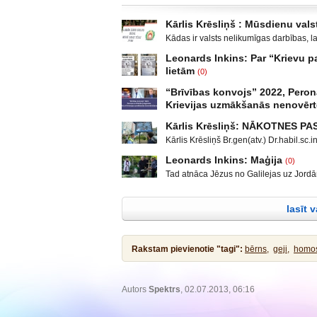
Kārlis Krēsliņš : Mūsdienu valst
Kādas ir valsts nelikumīgas darbības, l
Moldova, kad sabruka PSRS, Gruzijā, kur 
Leonards Inkins: Par “Krievu
Krievijas un ar to aizstāvēšanu pamato
lietām
(0)
un izveidot militāro konfliktu Doņeckas
Leonards Inkins: Biedrības “Latvietis” 
neatgādina to, kā attīstījās notikumi p
“Brīvības konvojs” 2022, Peron
laiks: daļa. Atgriešanās, Neizmantoto 
Krievijas uzmākšanās nenovēr
publicējot facebūkā dažus teikumus, par
Sarunu “Nacionālā drošība” vada Ģener
var, tas taču nav normāli, mani rosināja 
Kārlis Krēsliņš: NĀKOTNES P
Maklakovs, Pulkvedis Raimonds Rublovs
kas neprasa padziļinātas izglītības un s
Kārlis Krēsliņš Br.gen(atv.) Dr.habil.s
pētniece un uzņēmēja Līga Leitāne. Yo
neatkarīgu notikumu. ASV prezidenta v
YouTube/spektrs.com Facebook/ Demokr
Leonards Inkins: Maģija
(0)
diezgan radikālās daļās, mazāk vai vair
Luksemburgas Deputātu palātā 12.janvārī
Tad atnāca Jēzus no Galilejas uz Jordānu
pirmkārt, Lielbritānijas izstāšanās no E
mandātiem. Franču imunoloģijas speciāl
atturēja Viņu, sacīdams: Man jāsaņem kr
gadījumi, nemieri Baltkrievija. KF prez
Christiane Perronne viedoklis. Profesor
Jēzus atbildēdams sacīja viņam: Lai tas
starptautiskajā ekonomiskajā forumā u
lasīt 
taisnību! Tad viņš to pieļāva. Pēc krist
Rakstam pievienotie "tagi":
bērns,
geji,
homos
Autors
Spektrs
, 02.07.2013, 06:16