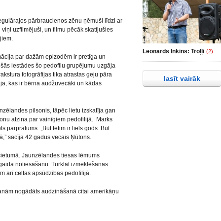
regulārajos pārbraucienos zēnu ņēmuši līdzi ar
viņi uzfilmējuši, un filmu pēcāk skatījušies
jiem.
Leonards Inkins: Troļļi
(2)
ormācija par dažām epizodēm ir pretīga un
ošās iestādes šo pedofilu grupējumu uzgāja
kstura fotogrāfijas tika atrastas geju pāra
lasīt vairāk
klāja, kas ir bērna audžuvecāki un kādas
zēlandes pilsonis, tāpēc lietu izskatīja gan
nu atzina par vainīgiem pedofilijā. Marks
ls pārpratums. „Būt tētim ir liels gods. Būt
ā,” sacīja 42 gadus vecais Ņūtons.
ietumā. Jaunzēlandes tiesas lēmums
 gaida notiesāšanu. Turklāt izmeklēšanas
em arī celtas apsūdzības pedofilijā.
šanām nogādāts audzināšanā citai amerikāņu