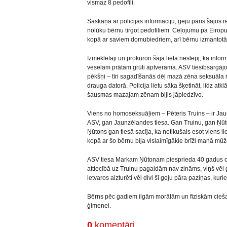
vismaz 8 pedofili.
Saskaņā ar policijas informāciju, geju pāris šajos 
nolūku bērnu tirgot pedofiliem. Ceļojumu pa Eiropu 
kopā ar saviem domubiedriem, arī bērnu izmantotā
Izmeklētāji un prokurori šajā lietā neslēpj, ka inf
veselam prātam grūti aptverama. ASV tiesībsargāj
pēkšņi – tīri sagadīšanās dēļ mazā zēna seksuāla ra
drauga datorā. Policija lietu sāka šķetināt, līdz at
šausmas mazajam zēnam bijis jāpiedzīvo.
Viens no homoseksuāļiem – Pēteris Truins – ir Jaun
ASV, gan Jaunzēlandes tiesa. Gan Truinu, gan Ņūto
Ņūtons gan tiesā sacīja, ka notikušais esot viens lie
kopā ar šo bērnu bija vislaimīgākie brīži manā mūž
ASV tiesa Markam Ņūtonam piesprieda 40 gadus c
attiecībā uz Truinu pagaidām nav zināms, viņš vēl
ietvaros aizturēti vēl divi šī geju pāra paziņas, kuri
Bērns pēc gadiem ilgām morālām un fiziskām cie
ģimenei.
0
komentāri