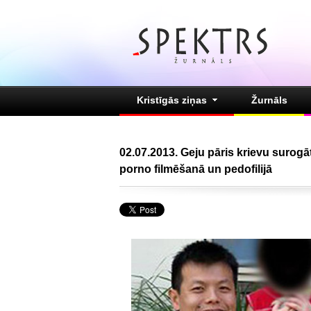
Kristīgās ziņas
Žurnāls
02.07.2013. Geju pāris krievu suro
porno filmēšanā un pedofilijā