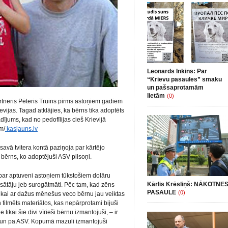
Leonards Inkins: Par
“Krievu pasaules” smaku
un pašsaprotamām
lietām
(0)
rtneris Pēteris Truins pirms astoņiem gadiem
vijas. Tagad atklājies, ka bērns tika adoptēts
dījums, kad no pedofīlijas cieš Krievijā
m/
kasjauns.lv
savā tvitera kontā paziņoja par kārtējo
 bērns, ko adoptējuši ASV pilsoņi.
ar aptuveni astoņiem tūkstošiem dolāru
Kārlis Krēsliņš: NĀKOTNE
nēsātāju jeb surogātmāti. Pēc tam, kad zēns
PASAULE
(0)
ikai ar dažus mēnešus veco bērnu jau veiktas
 filmēts materiālos, kas nepārprotami bijuši
tikai šie divi vīrieši bērnu izmantojuši, – ir
ju un pa ASV. Kopumā mazuli izmantojuši