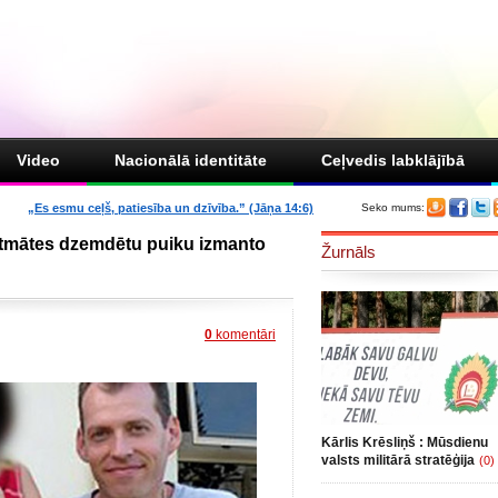
Video
Nacionālā identitāte
Ceļvedis labklājībā
„Es esmu ceļš, patiesība un dzīvība.” (Jāņa 14:6)
Seko mums:
gātmātes dzemdētu puiku izmanto
Žurnāls
0
komentāri
Kārlis Krēsliņš : Mūsdienu
valsts militārā stratēģija
(0)