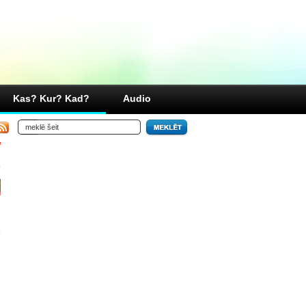
Kas? Kur? Kad?
Audio