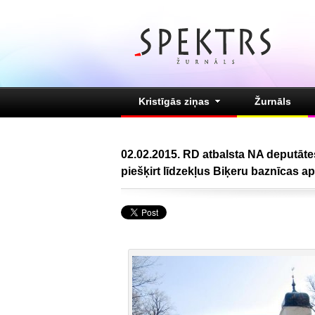
Kristīgās ziņas
Žurnāls
02.02.2015. RD atbalsta NA deputāt
piešķirt līdzekļus Biķeru baznīcas 