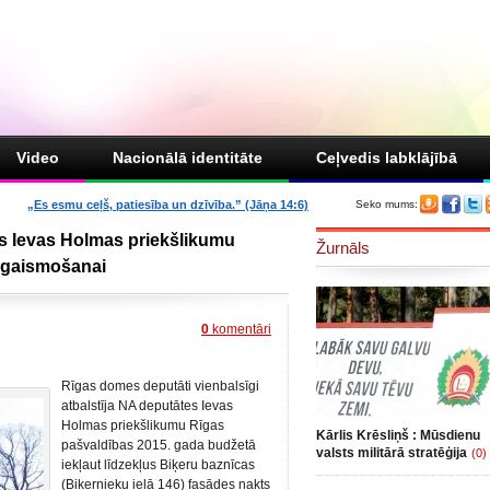
Video
Nacionālā identitāte
Ceļvedis labklājībā
„Es esmu ceļš, patiesība un dzīvība.” (Jāņa 14:6)
Seko mums:
es Ievas Holmas priekšlikumu
Žurnāls
apgaismošanai
0
komentāri
Rīgas domes deputāti vienbalsīgi
atbalstīja NA deputātes Ievas
Holmas priekšlikumu Rīgas
Kārlis Krēsliņš : Mūsdienu
pašvaldības 2015. gada budžetā
valsts militārā stratēģija
(0)
iekļaut līdzekļus Biķeru baznīcas
(Biķernieku ielā 146) fasādes nakts