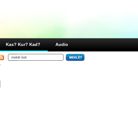
Kas? Kur? Kad?
Audio