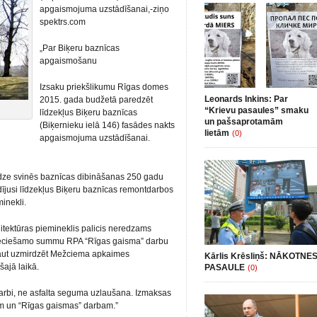
apgaismojuma uzstādīšanai,-ziņo
spektrs.com
„Par Biķeru baznīcas
apgaismošanu
Izsaku priekšlikumu Rīgas domes
Leonards Inkins: Par
2015. gada budžetā paredzēt
“Krievu pasaules” smaku
līdzekļus Biķeru baznīcas
un pašsaprotamām
(Biķernieku ielā 146) fasādes nakts
lietām
(0)
apgaismojuma uzstādīšanai.
udze svinēs baznīcas dibināšanas 250 gadu
ldījusi līdzekļus Biķeru baznīcas remontdarbos
minekli.
itektūras piemineklis palicis neredzams
epieciešamo summu RPA “Rīgas gaisma” darbu
 ļaut uzmirdzēt Mežciema apkaimes
Kārlis Krēsliņš: NĀKOTNE
šajā laikā.
PASAULE
(0)
arbi, ne asfalta seguma uzlaušana. Izmaksas
em un “Rīgas gaismas” darbam.”