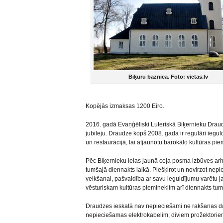
Biķuru baznica. Foto: vietas.lv
Kopējās izmaksas 1200 Eiro.
2016. gadā Evaņģēliski Luteriskā Biķernieku Dra
jubileju. Draudze kopš 2008. gada ir regulāri iegu
un restaurācijā, lai atjaunotu barokālo kultūras pie
Pēc Biķernieku ielas jaunā ceļa posma izbūves arh
tumšajā diennakts laikā. Piešķirot un novirzot n
veikšanai, pašvaldība ar savu ieguldījumu varētu
vēsturiskam kultūras piemineklim arī diennakts tum
Draudzes ieskatā nav nepieciešami ne rakšanas d
nepieciešamas elektrokabelim, diviem prožektori