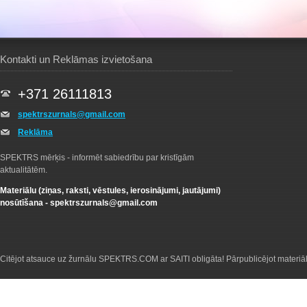
Kontakti un Reklāmas izvietošana
+371 26111813
spektrszurnals@gmail.com
Reklāma
SPEKTRS mērķis - informēt sabiedrību par kristīgām
aktualitātēm.
Materiālu (ziņas, raksti, vēstules, ierosinājumi, jautājumi)
nosūtīšana -
spektrszurnals@gmail.com
Citējot atsauce uz žurnālu SPEKTRS.COM ar SAITI obligāta! Pārpublicējot materiā