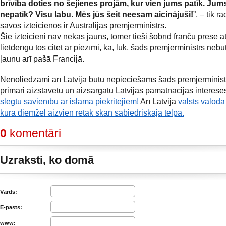
brīvība doties no šejienes projām, kur vien jums patīk. Jums
nepatīk? Visu labu. Mēs jūs šeit neesam aicinājuši!
”, – tik r
savos izteicienos ir Austrālijas premjerministrs.
Šie izteicieni nav nekas jauns, tomēr tieši šobrīd franču prese a
lietderīgu tos citēt ar piezīmi, ka, lūk, šāds premjerministrs nebū
ļaunu arī pašā Francijā.
Nenoliedzami arī Latvijā būtu nepieciešams šāds premjerminist
primāri aizstāvētu un aizsargātu Latvijas pamatnācijas interese
slēgtu savienību ar islāma piekritējiem!
Arī Latvijā
valsts valoda 
kura diemžēl aizvien retāk skan sabiedriskajā telpā.
0
komentāri
Uzraksti, ko domā
Vārds:
E-pasts:
www: