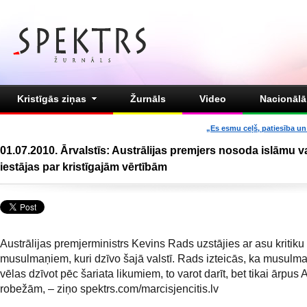
Kristīgās ziņas
Žurnāls
Video
Nacionālā 
„Es esmu ceļš, patiesība un 
01.07.2010. Ārvalstīs: Austrālijas premjers nosoda islāmu va
iestājas par kristīgajām vērtībām
Austrālijas premjerministrs Kevins Rads uzstājies ar asu kritiku 
musulmaņiem, kuri dzīvo šajā valstī. Rads izteicās, ka musulmaņ
vēlas dzīvot pēc šariata likumiem, to varot darīt, bet tikai ārpus 
robežām, – ziņo spektrs.com/marcisjencitis.lv