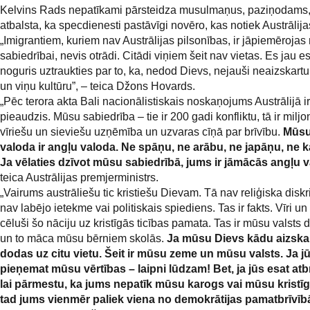
Kelvins Rads nepatīkami pārsteidza musulmaņus, paziņodams,
atbalsta, ka specdienesti pastāvīgi novēro, kas notiek Austrālij
„Imigrantiem, kuriem nav Austrālijas pilsonības, ir jāpiemēroja
sabiedrībai, nevis otrādi. Citādi viņiem šeit nav vietas. Es jau 
noguris uztraukties par to, ka, nedod Dievs, nejauši neaizskartu
un viņu kultūru”, – teica Džons Hovards.
„Pēc terora akta Bali nacionālistiskais noskaņojums Austrālijā ir
pieaudzis. Mūsu sabiedrība – tie ir 200 gadi konfliktu, tā ir milj
vīriešu un sieviešu uzņēmība un uzvaras cīņā par brīvību.
Mūsu 
valoda ir angļu valoda. Ne spāņu, ne arābu, ne japāņu, ne k
Ja vēlaties dzīvot mūsu sabiedrībā, jums ir jāmācās angļu 
teica Austrālijas premjerministrs.
„Vairums austrāliešu tic kristiešu Dievam. Tā nav reliģiska diskr
nav labējo ietekme vai politiskais spiediens. Tas ir fakts. Vīri un 
cēluši šo nāciju uz kristīgās ticības pamata. Tas ir mūsu valsts 
un to māca mūsu bērniem skolās.
Ja mūsu Dievs kādu aizskar,
dodas uz citu vietu. Šeit ir mūsu zeme un mūsu valsts. Ja j
pieņemat mūsu vērtības – laipni lūdzam! Bet, ja jūs esat atb
lai pārmestu, ka jums nepatīk mūsu karogs vai mūsu kristīgā
tad jums vienmēr paliek viena no demokrātijas pamatbrīvī