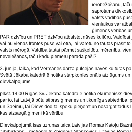
ierobežošanu, taču
saprotama divkosī
valsts vadības pus
vienlaikus var atbal
ģimenes vērības un
PAR dzīvību un PRET dzīvību atbalstot nāves kultūru. Valdībai 
vai nu vienas frontes pusē vai otrā, lai varētu no tautas prasīt t
valsts mērogā. Valdība tautai pārmet sašķeltību, mērenību, vie
nevēlēšanos, taču kādu piemēru parāda paši?
2. jūnijā, laikā, kad Vērmanes dārzā pulcējās nāves kultūras pār
Svētā Jēkaba katedrālē notika starpkonfesionāls aizlūgums un
dievkalpojums.
plkst. 14 00 Rīgas Sv. Jēkaba katedrālē notika ekumenisks di
par to, lai Latvijā būtu stipras ģimenes un tikumīga sabiedrība, 
un Saeimu, lai Dievs dod tai spēku pieņemt un nosargāt tādus 
kas aizsargā ģimeni kā vērtību.
Dievkalpojumā īsas uzrunas teica Latvijas Romas Katoļu Bazn
arhibīskaps – metropolīts Zbigņevs Stankevičs, Latvijas Romas