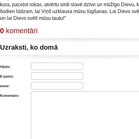
kura, paceļot rokas, atvērtu sirdi slavē dzīvo un mūžīgo Dievu,
šodien lūdzam, lai Viņš uzklausa mūsu lūgšanas. Lai Dievs svēt
un lai Dievs svētī mūsu tautu!”
0
komentāri
Uzraksti, ko domā
Vārds:
E-pasts:
www:
Komentārs: