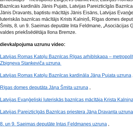
Baznīcas kardināls Jānis Pujats, Latvijas Pareizticīgās Baznīcas
Jānis Dravants, baptistu mācītājs Jānis Eisāns, Latvijas Evaņģe
luteriskās baznīcas mācītājs Krists Kalniņš, Rīgas domes deput
Šmits, 8. un 9. Saeimas deputāte Inta Feldmane, „Asociācijas 
valdes priekšsēdētāja Ilona Bremze.
dievkalpojuma uzrunu video:
Latvijas Romas Katoļu Baznīcas Rīgas arhibīskapa – metropolī
Zbigņeva Stankeviča uzruna
Latvijas Romas Katoļu Baznīcas kardināla Jāņa Pujata uzruna
Rīgas domes deputāta Jāņa Šmita uzruna
,
Latvijas Evaņģeliski luteriskās baznīcas mācītāja Krista Kalniņ
Latvijas Pareizticīgās Baznīcas priestera Jāņa Dravanta uzruna
8. un 9. Saeimas deputāte Intas Feldmanes uzruna
,