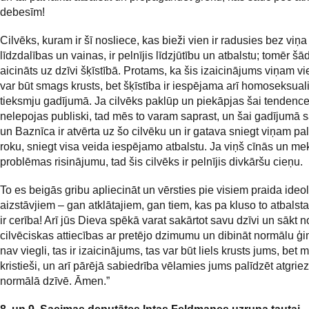
debesīm!
Cilvēks, kuram ir šī nosliece, kas bieži vien ir radusies bez viņa
līdzdalības un vainas, ir pelnījis līdzjūtību un atbalstu; tomēr šād
aicināts uz dzīvi šķīstībā. Protams, ka šis izaicinājums viņam vi
var būt smags krusts, bet šķīstība ir iespējama arī homoseksuali
tieksmju gadījumā. Ja cilvēks paklūp un piekāpjas šai tendencei,
nelepojas publiski, tad mēs to varam saprast, un šai gadījumā 
un Baznīca ir atvērta uz šo cilvēku un ir gatava sniegt viņam pa
roku, sniegt visa veida iespējamo atbalstu. Ja viņš cīnās un me
problēmas risinājumu, tad šis cilvēks ir pelnījis divkāršu cieņu.
To es beigās gribu apliecināt un vērsties pie visiem praida ideo
aizstāvjiem – gan atklātajiem, gan tiem, kas pa kluso to atbalsta
ir cerība! Arī jūs Dieva spēkā varat sakārtot savu dzīvi un sākt 
cilvēciskas attiecības ar pretējo dzimumu un dibināt normālu ģi
nav viegli, tas ir izaicinājums, tas var būt liels krusts jums, bet 
kristieši, un arī pārējā sabiedrība vēlamies jums palīdzēt atgriez
normālā dzīvē. Āmen.”