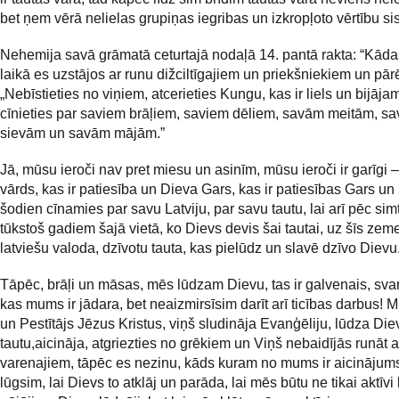
bet ņem vērā nelielas grupiņas iegribas un izkropļoto vērtību si
Nehemija savā grāmatā ceturtajā nodaļā 14. pantā rakta: “Kād
laikā es uzstājos ar runu dižciltīgajiem un priekšniekiem un pārē
„Nebīstieties no viņiem, atcerieties Kungu, kas ir liels un bijāja
cīnieties par saviem brāļiem, saviem dēliem, savām meitām, s
sievām un savām mājām.”
Jā, mūsu ieroči nav pret miesu un asinīm, mūsu ieroči ir garīgi 
vārds, kas ir patiesība un Dieva Gars, kas ir patiesības Gars u
šodien cīnamies par savu Latviju, par savu tautu, lai arī pēc sim
tūkstoš gadiem šajā vietā, ko Dievs devis šai tautai, uz šīs ze
latviešu valoda, dzīvotu tauta, kas pielūdz un slavē dzīvo Dievu
Tāpēc, brāļi un māsas, mēs lūdzam Dievu, tas ir galvenais, sva
kas mums ir jādara, bet neaizmirsīsim darīt arī ticības darbus!
un Pestītājs Jēzus Kristus, viņš sludināja Evanģēliju, lūdza Die
tautu,aicināja, atgriezties no grēkiem un Viņš nebaidījās runāt ar
varenajiem, tāpēc es nezinu, kāds kuram no mums ir aicinājums
lūgsim, lai Dievs to atklāj un parāda, lai mēs būtu ne tikai aktīv