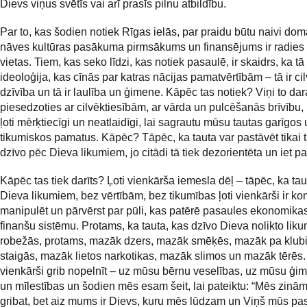
Dievs viņus svētīs vai arī prasīs pilnu atbildību.
Par to, kas šodien notiek Rīgas ielās, par praidu būtu naivi domā
nāves kultūras pasākuma pirmsākums un finansējums ir radies 
vietas. Tiem, kas seko līdzi, kas notiek pasaulē, ir skaidrs, ka tā
ideoloģija, kas cīnās par katras nācijas pamatvērtībām – tā ir ci
dzīvība un tā ir laulība un ģimene. Kāpēc tas notiek? Viņi to dar
piesedzoties ar cilvēktiesībām, ar vārda un pulcēšanās brīvību,
ļoti mērķtiecīgi un neatlaidīgi, lai sagrautu mūsu tautas garīgos
tikumiskos pamatus. Kāpēc? Tāpēc, ka tauta var pastāvēt tikai t
dzīvo pēc Dieva likumiem, jo citādi tā tiek dezorientēta un iet 
Kāpēc tas tiek darīts? Ļoti vienkārša iemesla dēļ – tāpēc, ka ta
Dieva likumiem, bez vērtībām, bez tikumības ļoti vienkārši ir kon
manipulēt un pārvērst par pūli, kas patērē pasaules ekonomikas
finanšu sistēmu. Protams, ka tauta, kas dzīvo Dieva nolikto lik
robežās, protams, mazāk dzers, mazāk smēķēs, mazāk pa klub
staigās, mazāk lietos narkotikas, mazāk slimos un mazāk tērē
vienkārši grib nopelnīt – uz mūsu bērnu veselības, uz mūsu ģi
un mīlestības un šodien mēs esam šeit, lai pateiktu: “Mēs zinām
gribat, bet aiz mums ir Dievs, kuru mēs lūdzam un Viņš mūs pa