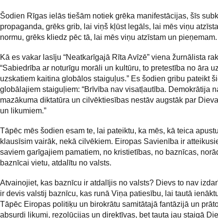
Šodien Rīgas ielās tiešām notiek grēka manifestācijas, šīs subk
propaganda, grēks grib, lai viņš kļūst legāls, lai mēs viņu atzīs
normu, grēks kliedz pēc tā, lai mēs viņu atzīstam un pieņemam.
Kā es vakar lasīju “Neatkarīgajā Rīta Avīzē” viena žurnālista rak
“Sabiedrība ar noturīgu morāli un kultūru, to pretestība no āra 
uzskatiem kaitina globālos staiguļus.” Es šodien gribu pateikt š
globālajiem staiguļiem: “Brīvība nav visatļautība. Demokrātija n
mazākuma diktatūra un cilvēktiesības nestāv augstāk par Diev
un likumiem.”
Tāpēc mēs šodien esam te, lai pateiktu, ka mēs, kā teica apust
klausīsim vairāk, nekā cilvēkiem. Eiropas Savienība ir atteikusi
saviem garīgajiem pamatiem, no kristietības, no baznīcas, norā
baznīcai vietu, atdalītu no valsts.
Atvainojiet, kas baznīcu ir atdalījis no valsts? Dievs to nav izdar
ir devis valstij baznīcu, kas runā Viņa patiesību, lai tautā ienākt
Tāpēc Eiropas politiķu un birokrātu samitātajā fantāzijā un prāt
absurdi likumi, rezolūcijas un direktīvas, bet tauta jau staigā Di