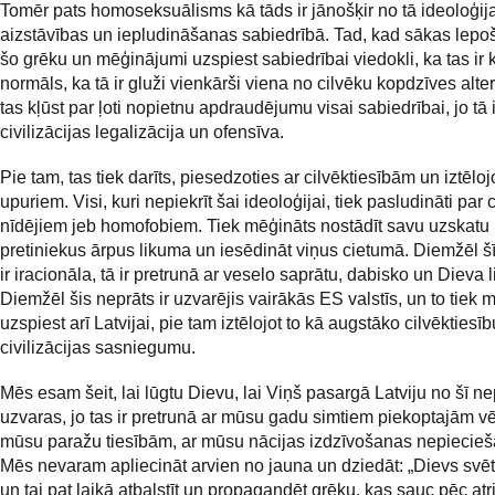
Tomēr pats homoseksuālisms kā tāds ir jānošķir no tā ideoloģij
aizstāvības un iepludināšanas sabiedrībā. Tad, kad sākas lepo
šo grēku un mēģinājumi uzspiest sabiedrībai viedokli, ka tas ir 
normāls, ka tā ir gluži vienkārši viena no cilvēku kopdzīves alte
tas kļūst par ļoti nopietnu apdraudējumu visai sabiedrībai, jo tā 
civilizācijas legalizācija un ofensīva.
Pie tam, tas tiek darīts, piesedzoties ar cilvēktiesībām un iztēloj
upuriem. Visi, kuri nepiekrīt šai ideoloģijai, tiek pasludināti par 
nīdējiem jeb homofobiem. Tiek mēģināts nostādīt savu uzskatu
pretiniekus ārpus likuma un iesēdināt viņus cietumā. Diemžēl šī
ir iracionāla, tā ir pretrunā ar veselo saprātu, dabisko un Dieva 
Diemžēl šis neprāts ir uzvarējis vairākās ES valstīs, un to tiek 
uzspiest arī Latvijai, pie tam iztēlojot to kā augstāko cilvēktiesī
civilizācijas sasniegumu.
Mēs esam šeit, lai lūgtu Dievu, lai Viņš pasargā Latviju no šī ne
uzvaras, jo tas ir pretrunā ar mūsu gadu simtiem piekoptajām vē
mūsu paražu tiesībām, ar mūsu nācijas izdzīvošanas nepiecie
Mēs nevaram apliecināt arvien no jauna un dziedāt: „Dievs svētī 
un tai pat laikā atbalstīt un propagandēt grēku, kas sauc pēc at