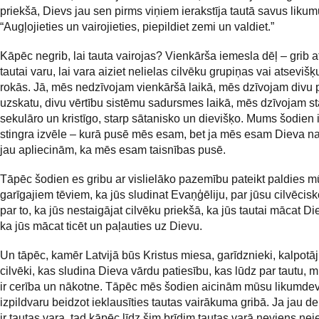
priekšā, Dievs jau sen pirms viņiem ierakstīja tautā savus likum
“Augļojieties un vairojieties, piepildiet zemi un valdiet.”
Kāpēc negrib, lai tauta vairojas? Vienkārša iemesla dēļ – grib 
tautai varu, lai vara aiziet nelielas cilvēku grupiņas vai atsevišķ
rokās. Jā, mēs nedzīvojam vienkāršā laikā, mēs dzīvojam divu
uzskatu, divu vērtību sistēmu sadursmes laikā, mēs dzīvojam st
sekulāro un kristīgo, starp sātanisko un dievišķo. Mums šodien i
stingra izvēle – kurā pusē mēs esam, bet ja mēs esam Dieva 
jau apliecinām, ka mēs esam taisnības pusē.
Tāpēc šodien es gribu ar vislielāko pazemību pateikt paldies 
garīgajiem tēviem, ka jūs sludinat Evaņģēliju, par jūsu cilvēcis
par to, ka jūs nestaigājat cilvēku priekšā, ka jūs tautai mācat D
ka jūs mācat ticēt un paļauties uz Dievu.
Un tāpēc, kamēr Latvijā būs Kristus miesa, garīdznieki, kalpotāji
cilvēki, kas sludina Dieva vārdu patiesību, kas lūdz par tautu, m
ir cerība un nākotne. Tāpēc mēs šodien aicinām mūsu likumde
izpildvaru beidzot ieklausīties tautas vairākuma gribā. Ja jau d
ir tautas vara, tad kāpēc līdz šim brīdim tautas varā neviens nei