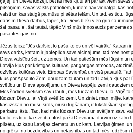
gājēji un Dieva lūdzēji, bet lai mēs kļūtu arī par aktīviem savas 
pilsoņiem, savas valsts patriotiem, kuriem nav vienalga, kas no
valstī un kas staigā pa mūsu pilsētas ielām. Un tad, es ticu, lūg
darīsim Dieva darbus, tāpēc, ka Dievs bieži vien grib caur mums
šai pasaulei, šai tautai, tāpēc Viņš mūs ir nosaucis par zemes sā
pasaules gaismu.
Jēzus teica: “Jūs darīsiet to pašu,ko es un vēl vairāk.” Katram ir
savs darbs, katram ir jāpiepilda savs aicinājums, tad mēs nosti
Dieva valstību šeit, uz zemes. Un tad patiešām mēs lūgsim un es
Latvija kļūs par kristīgās kultūras, par garīgās atmodas, atdzim
dzīvības kultūras vietu Eiropas Savienībā un visā pasaulē. Tad 
kļūs par Apsolīto Zemi daudzām tautām un tad Latvija kļūs par 
svētību un Dieva apsolījumu un Dieva iespēju zemi daudziem c
Mēs šodien svētīsim savu tautu, mēs lūdzam Dievu, lai Viņš to 
lūdzam Dievu, lai Viņš svētī šo zemi. Un ziniet, mani mīļie, katra
kas izskan no mūsu sirds, mūsu lūgšanām, ir tūkstoškārt spēcī
parkatru lāstu. Tad, kad mēs lūdzam Dievu un svētījam savu va
tautu, es ticu, ka svētība plūst pa šī Dievnama durvīm uz katru L
pilsētu, uz katru Latvijas ciematu un uz katru Latvijas ģimeni u
no grēka, no bezdievības un netaisnības un tad mēs redzēsim L