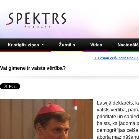
Kristīgās ziņas
Žurnāls
Video
Nacionālā 
„Es esmu ceļš, patiesība un 
Vai ģimene ir valsts vērtība?
Latvijā deklarēts, 
valsts vērtība, pam
prioritāte un sabie
balsts, ka jādomā 
demogrāfijas celš
aborta mazināšanu