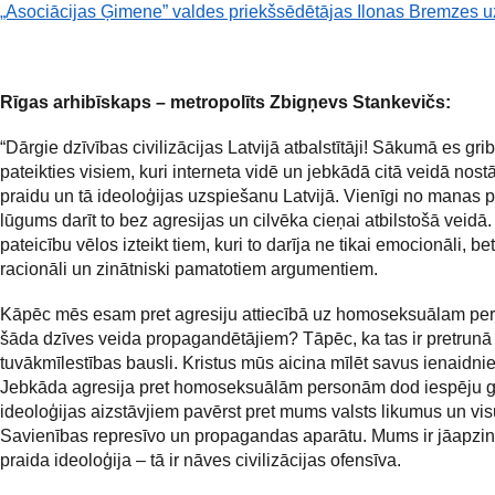
„Asociācijas Ģimene” valdes priekšsēdētājas Ilonas Bremzes 
Rīgas arhibīskaps – metropolīts Zbigņevs Stankevičs:
“Dārgie dzīvības civilizācijas Latvijā atbalstītāji! Sākumā es gri
pateikties visiem, kuri interneta vidē un jebkādā citā veidā nostā
praidu un tā ideoloģijas uzspiešanu Latvijā. Vienīgi no manas p
lūgums darīt to bez agresijas un cilvēka cieņai atbilstošā veidā
pateicību vēlos izteikt tiem, kuri to darīja ne tikai emocionāli, bet
racionāli un zinātniski pamatotiem argumentiem.
Kāpēc mēs esam pret agresiju attiecībā uz homoseksuālam p
šāda dzīves veida propagandētājiem? Tāpēc, ka tas ir pretrunā
tuvākmīlestības bausli. Kristus mūs aicina mīlēt savus ienaidni
Jebkāda agresija pret homoseksuālām personām dod iespēju g
ideoloģijas aizstāvjiem pavērst pret mums valsts likumus un vi
Savienības represīvo un propagandas aparātu. Mums ir jāapzin
praida ideoloģija – tā ir nāves civilizācijas ofensīva.