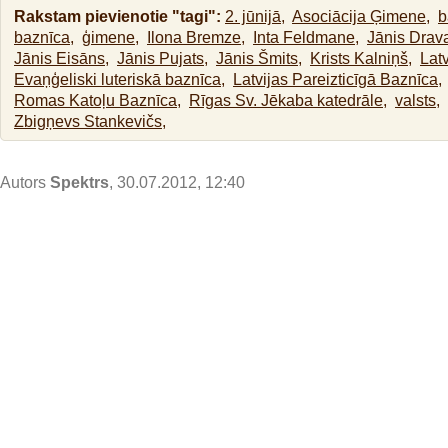
Rakstam pievienotie "tagi":
2. jūnijā,
Asociācija Ģimene,
b
baznīca,
ģimene,
Ilona Bremze,
Inta Feldmane,
Jānis Drava
Jānis Eisāns,
Jānis Pujats,
Jānis Šmits,
Krists Kalniņš,
Latv
Evaņģeliski luteriskā baznīca,
Latvijas Pareizticīgā Baznīca,
Romas Katoļu Baznīca,
Rīgas Sv. Jēkaba katedrāle,
valsts,
Zbigņevs Stankevičs,
Autors
Spektrs
, 30.07.2012, 12:40