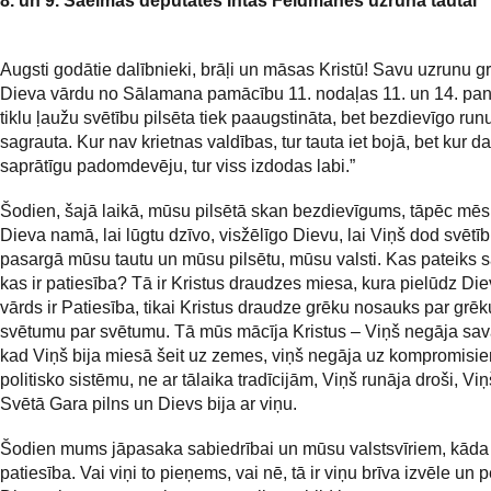
8. un 9. Saeimas deputātes Intas Feldmanes uzruna tautai
Augsti godātie dalībnieki, brāļi un māsas Kristū! Savu uzrunu gr
Dieva vārdu no Sālamana pamācību 11. nodaļas 11. un 14. pant
tiklu ļaužu svētību pilsēta tiek paaugstināta, bet bezdievīgo run
sagrauta. Kur nav krietnas valdības, tur tauta iet bojā, bet kur d
saprātīgu padomdevēju, tur viss izdodas labi.”
Šodien, šajā laikā, mūsu pilsētā skan bezdievīgums, tāpēc mēs
Dieva namā, lai lūgtu dzīvo, visžēlīgo Dievu, lai Viņš dod svētī
pasargā mūsu tautu un mūsu pilsētu, mūsu valsti. Kas pateiks s
kas ir patiesība? Tā ir Kristus draudzes miesa, kura pielūdz Die
vārds ir Patiesība, tikai Kristus draudze grēku nosauks par grēk
svētumu par svētumu. Tā mūs mācīja Kristus – Viņš negāja savā
kad Viņš bija miesā šeit uz zemes, viņš negāja uz kompromisie
politisko sistēmu, ne ar tālaika tradīcijām, Viņš runāja droši, Viņ
Svētā Gara pilns un Dievs bija ar viņu.
Šodien mums jāpasaka sabiedrībai un mūsu valstsvīriem, kāda 
patiesība. Vai viņi to pieņems, vai nē, tā ir viņu brīva izvēle un p