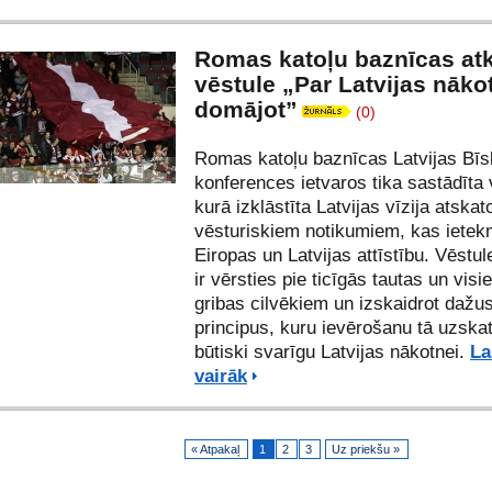
Romas katoļu baznīcas atk
vēstule „Par Latvijas nāko
domājot”
(0)
Romas katoļu baznīcas Latvijas Bī
konferences ietvaros tika sastādīta 
kurā izklāstīta Latvijas vīzija atskat
vēsturiskiem notikumiem, kas iete
Eiropas un Latvijas attīstību. Vēstu
ir vērsties pie ticīgās tautas un vis
gribas cilvēkiem un izskaidrot dažu
principus, kuru ievērošanu tā uzska
būtiski svarīgu Latvijas nākotnei.
La
vairāk
« Atpakaļ
1
2
3
Uz priekšu »