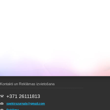
Kontakti un Reklāmas izvietošana
+371 26111813
spektrszurnals@gmail.com