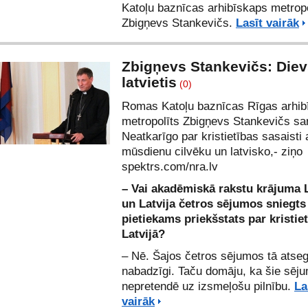
Katoļu baznīcas arhibīskaps metropo
Zbigņevs Stankevičs.
Lasīt vairāk
Zbigņevs Stankevičs: Dievs
latvietis
(0)
Romas Katoļu baznīcas Rīgas arhib
metropolīts Zbigņevs Stankevičs sa
Neatkarīgo par kristietības sasaisti 
mūsdienu cilvēku un latvisko,- ziņo
spektrs.com
/
nra.lv
– Vai akadēmiskā rakstu krājuma L
un Latvija četros sējumos sniegts
pietiekams priekšstats par kristie
Latvijā?
– Nē. Šajos četros sējumos tā atse
nabadzīgi. Taču domāju, ka šie sēju
nepretendē uz izsmeļošu pilnību.
La
vairāk