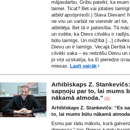
mājasdarbu. Gribu pateikt, ka esam 
laimei. Ticat? Bet vai jūtaties laimīgi
atbild apstiprinoši.
) Slava Dievam! N
ne visi un varbūt ne vienmēr arī tie,
atbildēja. Bet tā ir patiesība. Tā m
un svētie, ka Dievs cilvēku ir radījis,
būtu laimīgs. Un mūžībā [...] cilvēk
Dievu un ir laimīgs. Vecajā Derībā 
cilvēki saka – es redzēšu Dievu un 
jo viņi uzskatīja, ka šī pieredze izra
miesas.
Lasīt vairāk
Arhibīskaps Z. Stankevičs
sapņoju par to, lai mums 
nākamā atmoda.”
(1)
Arhibīskaps Z. Stankevičs: “Es s
to, lai mums būtu nākamā atmoda
Esmu par tādu mākslu, kurā galvenā
dimensija,” teic Romas katoļu bazn