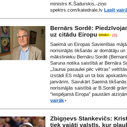
ministrs K.Šadurskis,-ziņo
spektrs.com/
katedrale.lv
Lasīt vair
Bernārs Sordē: Piedzīvoja
uz citādu Eiropu
(0)
Saeimā un Eiropas Savienības mājā
norisinājās tikšanās ar domātāju un
mākslinieku Bernāru Sordē (Bernard
Saruna notika saistībā ar Bernāra S
„Jaunai pasaulei pēc vētras” veltītā
izstādi ES mājā un tā būs apskatāma
janvārim. Savukārt Saeimā tikšanās
norisinājās saistībā ar B.Sordē grā
“Iespējamā Eiropa” paustām atziņā
vairāk
Zbigņevs Stankevičs: Krist
tiek vajāti valstīs, kur plau