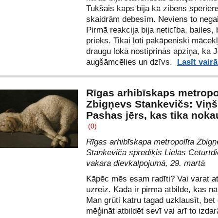
Tukšais kaps bija kā zibens spērien
skaidrām debesīm. Neviens to negai
Pirmā reakcija bija neticība, bailes, 
prieks. Tikai ļoti pakāpeniski mācek
draugu lokā nostiprinās apziņa, ka J
augšāmcēlies un dzīvs.
Lasīt vair
Rīgas arhibīskaps metropo
Zbigņevs Stankevičs: Viņš 
Pashas jērs, kas tika noka
(0)
Rīgas arhibīskapa metropolīta Zbig
Stankeviča sprediķis Lielās Ceturtd
vakara dievkalpojumā, 29. martā
Kāpēc mēs esam radīti? Vai varat at
uzreiz. Kāda ir pirmā atbilde, kas n
Man grūti katru tagad uzklausīt, bet g
mēģināt atbildēt sevī vai arī to izdar