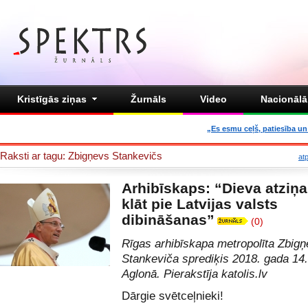
Kristīgās ziņas
Žurnāls
Video
Nacionālā 
„Es esmu ceļš, patiesība un 
Raksti ar tagu: Zbigņevs Stankevičs
at
Arhibīskaps: “Dieva atziņa
klāt pie Latvijas valsts
dibināšanas”
(0)
Rīgas arhibīskapa metropolīta Zbig
Stankeviča sprediķis 2018. gada 14
Aglonā. Pierakstīja
katolis.lv
Dārgie svētceļnieki!