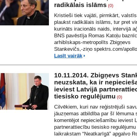
radikālais islāms
(0)
Kristieši tiek vajāti, pirmkārt, valstīs
plaukst radikālais islāms, tur pret vi
kurināts iracionāls naids, intervijā a
BNS pavēstīja Romas Katoļu baznī
arhibīskaps-metropolīts Zbigņevs
Stankevičs,-ziņo spektrs.com/apollo
Lasīt vairāk
10.11.2014. Zbigņevs Stan
neuzskata, ka ir nepiecie
ieviest Latvijā partnerattie
tiesisko regulējumu
(0)
Cilvēkiem, kuri nav reģistrējuši savu 
jāuzņemas atbildība par šī lēmuma
komentējot nepieciešamību ieviest L
partnerattiecību tiesisko regulējum
laikrakstam “Neatkarīgā”
apgalvo R