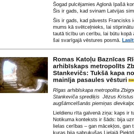
Šogad pulcējamies Aglonā īpašā kon
Šis ir gads, kad svinam Latvijas sim
Šis ir gads, kad pāvests Francisks 
mums kā svētceļnieks, lai stiprināt
tautā ticību un cerību, lai būtu kop
šai svarīgajā vēstures posmā.
Lasīt
Romas Katoļu Baznīcas R
arhibīskaps metropolīts Z
Stankevičs: Tukšā kapa n
mainīja pasaules vēsturi
Rīgas arhibīskapa metropolīta Zbig
Stankeviča sprediķis Jēzus Kristus
augšāmcelšanās piemiņas dievkalp
Lieldienu rīta galvenā ziņa: kaps ir 
Notikuma konteksts ir šāds: bija u
lielas cerības – gan mācekļos, gan t
kuras bija sabrukušas Lielajā Piektd