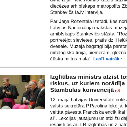
diecēzes arhibīskaps metropolīts Z
Stankevičs
la.lv
intervijā.
Par Jāņa Rozentāla izstādi, kas nor
Latvijas Nacionālajā mākslas muzej
arhibīskaps Stankevičs stāsta: “Roz
portretējot sievietes, pratis dziļi iel
dvēselē. Muzejā bagātīgi bija pārstā
mitoloģiskā līnija, piemēram, glezn
čūska miltus mala”.
Lasīt vairāk
Izglītības ministrs atzīst to
riskus, uz kuriem norādīja
Stambulas konvencijā
(0)
12. maijā Latvijas Universitātē noti
valsts sekretāra P.Parolina lekcija, 
veltīta pāvesta Franciska enciklikai
si”. Lekcijas jautājumu un atbilžu da
iesaistījās arī LR izglītības un zināt