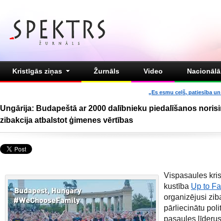
Kristīgās ziņas
Žurnāls
Video
Nacionālā 
„Es esmu ceļš, patiesība un 
Ungārija: Budapeštā ar 2000 dalībnieku piedalīšanos noris
zibakcija atbalstot ģimenes vērtības
Vispasaules kris
kustība
Up to Fa
organizējusi ziba
pārliecinātu poli
pasaules līderus