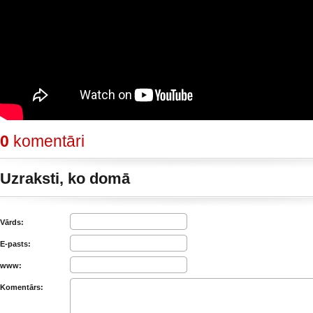
0
komentāri
Uzraksti, ko domā
Vārds:
E-pasts:
www:
Komentārs: