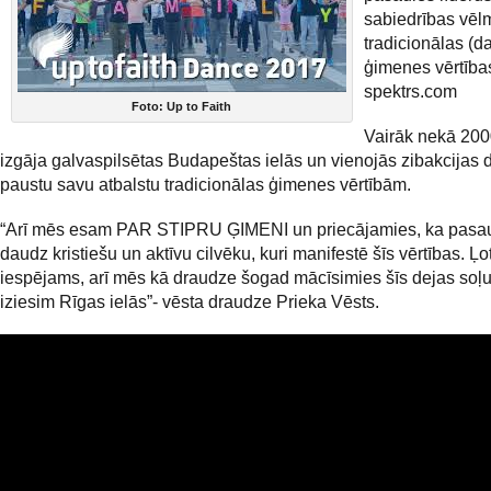
sabiedrības vēl
tradicionālas (d
ģimenes vērtība
spektrs.com
Foto: Up to Faith
Vairāk nekā 200
izgāja galvaspilsētas Budapeštas ielās un vienojās zibakcijas de
paustu savu atbalstu tradicionālas ģimenes vērtībām.
“Arī mēs esam PAR STIPRU ĢIMENI un priecājamies, ka pasau
daudz kristiešu un aktīvu cilvēku, kuri manifestē šīs vērtības. Ļot
iespējams, arī mēs kā draudze šogad mācīsimies šīs dejas soļ
iziesim Rīgas ielās”- vēsta draudze Prieka Vēsts.