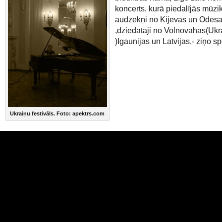
koncerts, kurā piedalījās mūzi
audzekņi no Kijevas un Odes
,dziedatāji no Volnovahas(Ukr
)Igaunijas un Latvijas,- ziņo s
Ukraiņu festivāls. Foto: apektrs.com