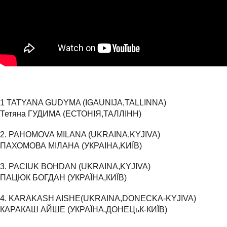
1 TATYANA GUDYMA (IGAUNIJA,TALLINNA)
Тетяна ГУДИМА (ЕСТОНІЯ,ТАЛЛІНН)
2. PAHOMOVA MILANA (UKRAINA,KYJIVA)
ПАХОМОВА МІЛАНА (УКРАІНА,KИЇВ)
3. PACIUK BOHDAN (UKRAINA,KYJIVA)
ПАЦЮК БОГДАН (УКРАЇНА,КИЇВ)
4. KARAKASH AISHE(UKRAINA,DONECKA-KYJIVA)
КАРАКАШ АЙШЕ (УКРАЇНА,ДОНЕЦьК-КИЇВ)