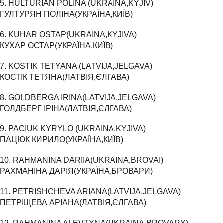
5. HULTURIAN POLINA (UKRAINA,KYJIV)
ГУЛТУРЯН ПОЛІНА(УКРАЇНА,КИЇВ)
6. KUHAR OSTAP(UKRAINA,KYJIVA)
КУХАР ОСТАP(УКРАЇНА,КИЇВ)
7. KOSTIK TETYANA (LATVIJA,JELGAVA)
КОСТІК ТЕТЯНА(ЛАТВІЯ,ЄЛГАВА)
8. GOLDBERGA IRINA(LATVIJA,JELGAVA)
ГОЛДБЕРГ ІРІНА(ЛАТВІЯ,ЄЛГАВА)
9. PACIUK KYRYLO (UKRAINA,KYJIVA)
ПАЦЮК КИРИЛО(УКРАЇНА,КИЇВ)
10. RAHMANINA DARIIA(UKRAINA,BROVAI)
РАХМАНІНА ДАРІЯ(УКРАЇНА,БРОВАРИ)
11. PETRISHCHEVA ARIANA(LATVIJA,JELGAVA)
ПЕТРІЩЕВА АРІАНА(ЛАТВІЯ,ЄЛГАВА)
12. RAHMANINA ALEVTYNA(UKRAINA,BROVARY)