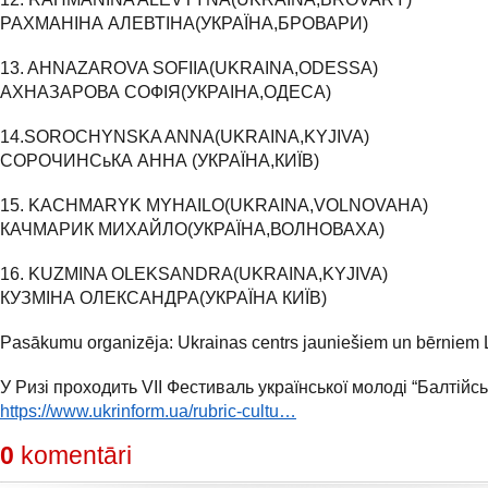
РАХМАНІНА АЛЕВТІНА(УКРАЇНА,БРОВАРИ)
13. AHNAZAROVA SOFIIA(UKRAINA,ODESSA)
АХНАЗАРОВА СОФІЯ(УКРАІНА,ОДЕСА)
14.SOROCHYNSKA ANNA(UKRAINA,KYJIVA)
СОРОЧИНСьКА АННА (УКРАЇНА,КИЇВ)
15. KACHMARYK MYHAILO(UKRAINA,VOLNOVAHA)
КАЧМАРИК МИХАЙЛО(УКРАЇНА,ВОЛНОВАХА)
16. KUZMINA OLEKSANDRA(UKRAINA,KYJIVA)
КУЗМІНА ОЛЕКСАНДРА(УКРАЇНА КИЇВ)
Pasākumu organizēja: Ukrainas centrs jauniešiem un bērniem L
У Ризі проходить VІI Фестиваль української молоді “Балтійськ
https://www.ukrinform.ua/rubric-cultu…
0
komentāri