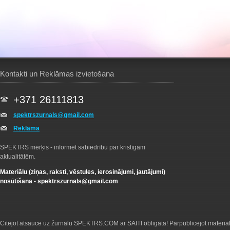
Kontakti un Reklāmas izvietošana
+371 26111813
spektrszurnals@gmail.com
Reklāma
SPEKTRS mērķis - informēt sabiedrību par kristīgām
aktualitātēm.
Materiālu (ziņas, raksti, vēstules, ierosinājumi, jautājumi)
nosūtīšana -
spektrszurnals@gmail.com
Citējot atsauce uz žurnālu SPEKTRS.COM ar SAITI obligāta! Pārpublicējot materiā