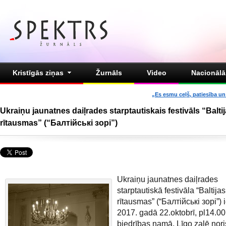
Kristīgās ziņas
Žurnāls
Video
Nacionālā 
„Es esmu ceļš, patiesība un 
Ukraiņu jaunatnes daiļrades starptautiskais festivāls “Balti
rītausmas” (“Балтійські зорі”)
Ukraiņu jaunatnes daiļrades
starptautiskā festivāla “Baltijas
rītausmas” (“Балтійські зорі”) 
2017. gadā 22.oktobrī, pl14.00
biedrības namā, Līgo zalē nori