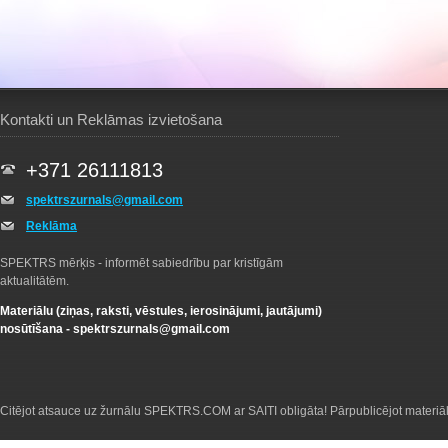
Kontakti un Reklāmas izvietošana
+371 26111813
spektrszurnals@gmail.com
Reklāma
SPEKTRS mērķis - informēt sabiedrību par kristīgām
aktualitātēm.
Materiālu (ziņas, raksti, vēstules, ierosinājumi, jautājumi)
nosūtīšana -
spektrszurnals@gmail.com
Citējot atsauce uz žurnālu SPEKTRS.COM ar SAITI obligāta! Pārpublicējot materiā