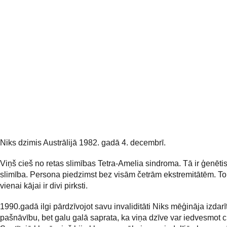
Niks dzimis Austrālijā 1982. gadā 4. decembrī.
Viņš cieš no retas slimības Tetra-Amelia sindroma. Tā ir ģenēti
slimība. Persona piedzimst bez visām četrām ekstremitātēm. 
vienai kājai ir divi pirksti.
1990.gadā ilgi pārdzīvojot savu invaliditāti Niks mēģināja izdarī
pašnāvību, bet galu galā saprata, ka viņa dzīve var iedvesmot ci