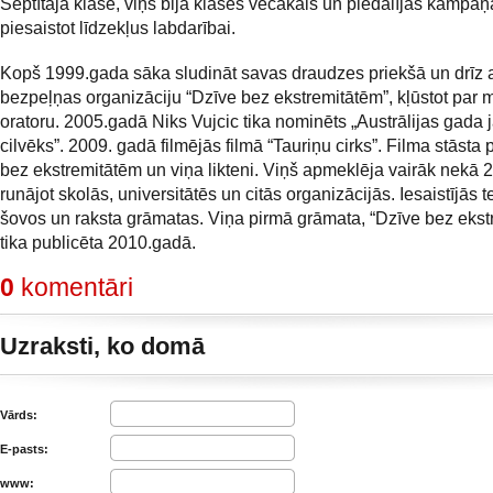
Septītajā klasē, viņš bija klases vecākais un piedalījās kampaņ
piesaistot līdzekļus labdarībai.
Kopš 1999.gada sāka sludināt savas draudzes priekšā un drīz a
bezpeļņas organizāciju “Dzīve bez ekstremitātēm”, kļūstot par 
oratoru. 2005.gadā Niks Vujcic tika nominēts „Austrālijas gada 
cilvēks”. 2009. gadā filmējās filmā “Tauriņu cirks”. Filma stāsta 
bez ekstremitātēm un viņa likteni. Viņš apmeklēja vairāk nekā 24
runājot skolās, universitātēs un citās organizācijās. Iesaistījās t
šovos un raksta grāmatas. Viņa pirmā grāmata, “Dzīve bez ekst
tika publicēta 2010.gadā.
0
komentāri
Uzraksti, ko domā
Vārds:
E-pasts:
www: