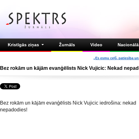
Kristīgās ziņas
Žurnāls
Video
Nacionālā 
„Es esmu ceļš, patiesība un 
Bez rokām un kājām evanģēlists Nick Vujicic: Nekad nepad
Bez rokām un kājām evanģēlists Nick Vujicic iedrošina: nekad
nepadodies!