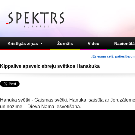
Kristīgās ziņas
Žurnāls
Video
Nacionālā 
„Es esmu ceļš, patiesība un 
Kippalive apsveic ebreju svētkos Hanakuka
Hanuka svētki - Gaismas svētki. Hanuka saistīta ar Jeruzālem
un nozīmē – Dieva Nama iesvētīšana.