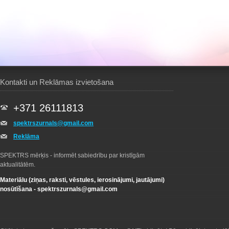
Kontakti un Reklāmas izvietošana
+371 26111813
spektrszurnals@gmail.com
Reklāma
SPEKTRS mērķis - informēt sabiedrību par kristīgām
aktualitātēm.
Materiālu (ziņas, raksti, vēstules, ierosinājumi, jautājumi)
nosūtīšana -
spektrszurnals@gmail.com