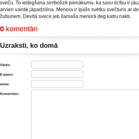
sveču. To iedegšana simbolizē pienākumu, ka savu ticību ir jāu
arvien vairāk jāpadziļina. Menora ir īpašs svētku svečturis ar d
žuburiem. Devītā svece jeb šamaša menorā deg katru nakti.
0
komentāri
Uzraksti, ko domā
Vārds:
E-pasts:
www:
Komentārs: