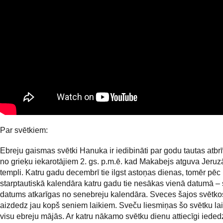
Par svētkiem:
Ebreju gaismas svētki Hanuka ir iedibināti par godu tautas atbr
no grieķu iekarotājiem 2. gs. p.m.ē. kad Makabejs atguva Jeru
templi. Katru gadu decembrī tie ilgst astoņas dienas, tomēr pēc
starptautiskā kalendāra katru gadu tie nesākas vienā datumā – 
datums atkarīgas no senebreju kalendāra. Sveces šajos svētkos
aizdedz jau kopš seniem laikiem. Sveču liesmiņas šo svētku la
visu ebreju mājās. Ar katru nākamo svētku dienu attiecīgi ieded