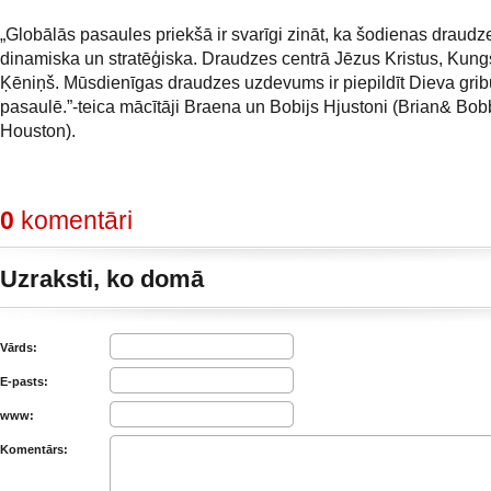
„Globālās pasaules priekšā ir svarīgi zināt, ka šodienas draudze
dinamiska un stratēģiska. Draudzes centrā Jēzus Kristus, Kung
Ķēniņš. Mūsdienīgas draudzes uzdevums ir piepildīt Dieva grib
pasaulē.”-teica mācītāji Braena un Bobijs Hjustoni (Brian& Bob
Houston).
0
komentāri
Uzraksti, ko domā
Vārds:
E-pasts:
www:
Komentārs: