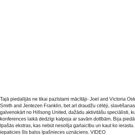
Tajā piedalījās ne tikai pazīstami mācītāji- Joel and Victoria O
Smith and Jentezen Franklin, bet arī draudžu cēlēji, slavēšanas 
galvenokārt no Hillsong United, dažādu aktivitāšu speciālisti, ku
konferences laikā dedzīgi kalpoja ar savām dotībām. Bija pied
īpašās ekstras, kas nebūt nesolīja garlaicību un kaut ko ierastu.
iepaticies šīs balss īpašnieces uznāciens. VIDEO