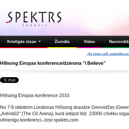
Kristīgās ziņas
Žurnāls
Video
Nacionālā 
„Es esmu ceļš, patiesība un 
Hillsong Eiropas konference/dziesma “I Believe”
Hillsong Eiropas konference 2010
No 7-9 oktobrim Londonas Hillsong draudze Grenvidžas (Green
„Arēnā02” (The O2 Arena), kurā ietilpst līdz 23000 cilvēku orga
vērienīgu konferenci,-ziņo spektrs.com