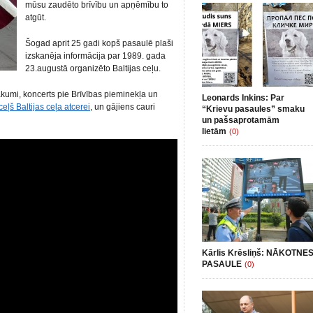
mūsu zaudēto brīvību un apņēmību to
atgūt.
Šogad aprit 25 gadi kopš pasaulē plaši
izskanēja informācija par 1989. gada
23.augustā organizēto Baltijas ceļu.
ākumi, koncerts pie Brīvības pieminekļa un
Leonards Inkins: Par
ļš Baltijas ceļa atcerei
, un gājiens cauri
“Krievu pasaules” smaku
un pašsaprotamām
lietām
(0)
Kārlis Krēsliņš: NĀKOTNE
PASAULE
(0)