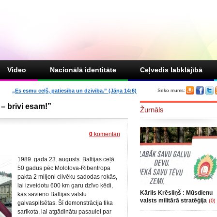
Video
Nacionālā identitāte
Ceļvedis labklājībā
„Es esmu ceļš, patiesība un dzīvība.” (Jāņa 14:6)
Seko mums:
 – brīvi esam!”
Žurnāls
0
komentāri
1989. gada 23. augusts. Baltijas ceļā
50 gadus pēc Molotova-Ribentropa
pakta 2 miljoni cilvēku sadodas rokās,
lai izveidotu 600 km garu dzīvo ķēdi,
Kārlis Krēsliņš : Mūsdienu
kas savieno Baltijas valstu
valsts militārā stratēģija
(0)
galvaspilsētas. Šī demonstrācija tika
sarīkota, lai atgādinātu pasaulei par