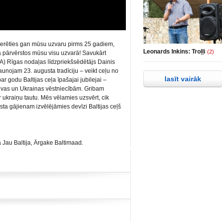
tcerēties gan mūsu uzvaru pirms 25 gadiem,
Leonards Inkins: Troļļi
(2)
ī tā pārvērstos mūsu visu uzvarā! Savukārt
NA) Rīgas nodaļas līdzpriekšsēdētājs Dainis
jaunojam 23. augusta tradīciju – veikt ceļu no
lasīt vairāk
r godu Baltijas ceļa īpašajai jubilejai –
etuvas un Ukrainas vēstniecībām. Gribam
ar ukraiņu tautu. Mēs vēlamies uzsvērt, cik
usta gājienam izvēlējāmies devīzi Baltijas ceļš
 Jau Baltija, Ärgake Baltimaad.