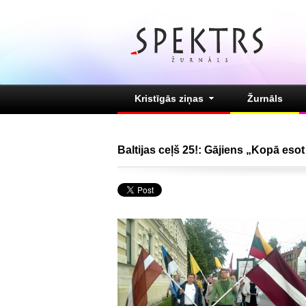
Kristīgās ziņas
Žurnāls
Baltijas ceļš 25!: Gājiens „Kopā esot