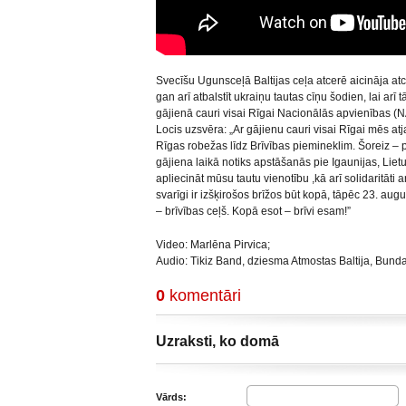
Svecīšu Ugunsceļā Baltijas ceļa atcerē aicināja a
gan arī atbalstīt ukraiņu tautas cīņu šodien, lai ar
gājienā cauri visai Rīgai Nacionālās apvienības (
Locis uzsvēra: „Ar gājienu cauri visai Rīgai mēs at
Rīgas robežas līdz Brīvības piemineklim. Šoreiz – pa
gājiena laikā notiks apstāšanās pie Igaunijas, Li
apliecināt mūsu tautu vienotību ,kā arī solidaritāti 
svarīgi ir izšķirošos brīžos būt kopā, tāpēc 23. aug
– brīvības ceļš. Kopā esot – brīvi esam!”
Video: Marlēna Pirvica;
Audio: Tikiz Band, dziesma Atmostas Baltija, Bunda
0
komentāri
Uzraksti, ko domā
Vārds: