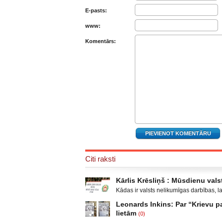
E-pasts:
www:
Komentārs:
Citi raksti
Kārlis Krēsliņš : Mūsdienu valst
Kādas ir valsts nelikumīgas darbības, l
Moldova, kad sabruka PSRS, Gruzijā, kur 
Leonards Inkins: Par “Krievu
Krievijas un ar to aizstāvēšanu pamato
lietām
(0)
un izveidot militāro konfliktu Doņeckas