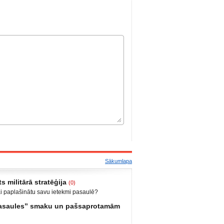
Sākumlapa
s militārā stratēģija
(0)
ai paplašinātu savu ietekmi pasaulē?
bija iekšējais konflikts, miera uzturētāji no
 pasaules” smaku un pašsaprotamām
ts iebrukums Gruzijā. Ukrainā anektēt Krimu
 un Luganskas novados. Vai tas vismaz daļēji