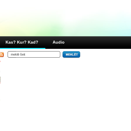
Kas? Kur? Kad?
Audio