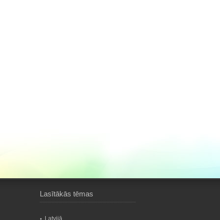
Lasītākās tēmas
Latvijā