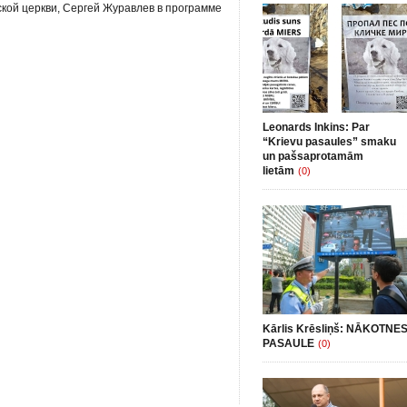
кой церкви, Сергей Журавлев в программе
Leonards Inkins: Par
“Krievu pasaules” smaku
un pašsaprotamām
lietām
(0)
Kārlis Krēsliņš: NĀKOTNE
PASAULE
(0)