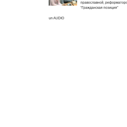
православной, реформаторс
“Гражданская позиция”
un AUDIO