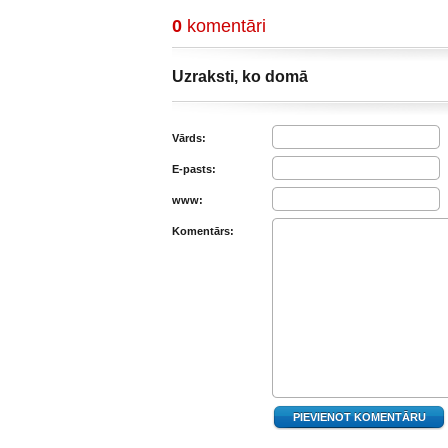
0
komentāri
Uzraksti, ko domā
Vārds:
E-pasts:
www:
Komentārs: