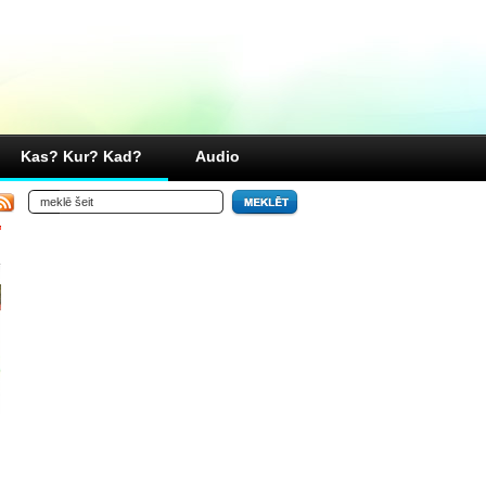
Kas? Kur? Kad?
Audio