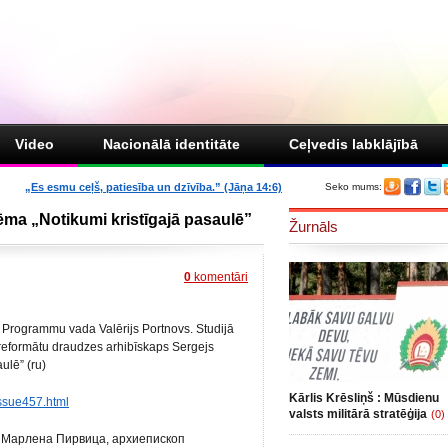
Video
Nacionālā identitāte
Ceļvedis labklājībā
„Es esmu ceļš, patiesība un dzīvība.” (Jāņa 14:6)
Seko mums:
ēma „Notikumi kristīgajā pasaulē”
Žurnāls
0
komentāri
”. Programmu vada Valērijs Portnovs. Studijā
 reformātu draudzes arhibīskaps Sergejs
ulē” (ru)
Kārlis Krēsliņš : Mūsdienu
/issue457.html
valsts militārā stratēģija
(0)
 Марлена Пирвица, архиепископ