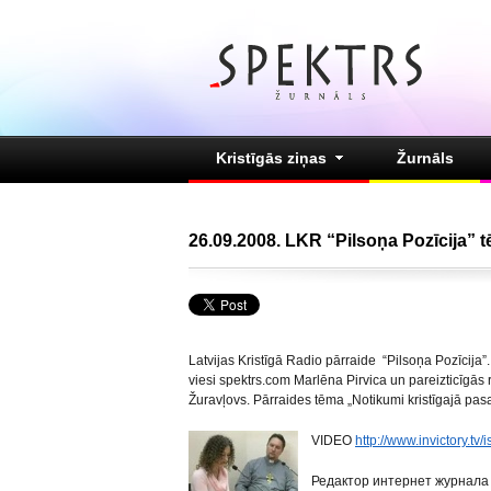
Kristīgās ziņas
Žurnāls
26.09.2008. LKR “Pilsoņa Pozīcija” t
Latvijas Kristīgā Radio pārraide “Pilsoņa Pozīcija
viesi spektrs.com Marlēna Pirvica un pareizticīgās
Žuravļovs. Pārraides tēma „Notikumi kristīgajā pasa
VIDEO
http://www.invictory.tv
Редактор интернет журнала