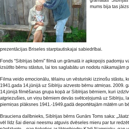
grāmatas “Sibīrijas
mums bija tas jāizs
prezentācijas Briseles starptautiskajai sabiedrībai.
Fonds “Sibīrijas bērni” filmā un grāmatā ir apkopojis padomju v
izsūtīto bērnu stāstus, lai tos saglabātu un nodotu nākamajām
Filma veido emocionālu, tēlainu un vēsturiski izzinošu stāstu, k
1941.gada 14.jūnijā uz Sibīriju aizvesto bērnu atmiņas. 2009. 
14.jūnijā filmēšanas grupa kopā ar Sibīrijas bērniem, kuri izdzīv
atgriezušies, un viņu bērniem devās svētceļojumā uz Sibīriju, la
piemiņas plāksnes 1941.-1949.gadā deportētajām mātēm un b
Brauciena dalībnieks, Sibīrijas bērns Gunārs Toms saka: „Jāatz
vēl līdz šai dienai neesmu atguvis dvēseles mieru par tur redzē
pārdzīvoto – gan tiekoties ar likteņbiedru Kārli Namnieku, gan 