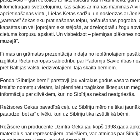
kilometrugaro svētceļojumu, kas sākās ar manas māmiņas Alv
apcietināšanas vietu, Lielās Ketas sādžu, un noslēdzās ar Jeņi
„varenās” čekas ēku pratināšanas telpu, nošaušanas pagraba, 
kapsētas un vēl joprojām eksistējošā, ar dzeloņdrāšu žogu apv
cietuma korpusu apskati. Un visbeidzot – piemiņas plāksnes n
muzejā”.
Filmas un grāmatas prezentācija ir daļa no ieplānotajiem pasā
izglītotu Rietumeiropas sabiedrību par Padomju Savienības n
pret Baltijas valstu iedzīvotājiem, tajā skaitā bērniem.
Fonda “Sibīrijas bērni” pārstāvji jau vairākus gadus vasarā mēr
izsūtīto nometņu vietām, lai pieminētu traģiskos likteņus un mēģ
informāciju par cilvēkiem, kuri no Sibīrijas nekad neatgriezās.
Režisores Gekas pavadībā ceļu uz Sibīriju mēro ne tikai jaunā
paaudze, bet arī cilvēki, kuri uz Sibīriju tika izsūtīti kā bērni.
Režisore un producente Dzintra Geka jau kopš 1998.gada apk
materiālus par represētajiem latviešiem, vāc atmiņas par Sibīri