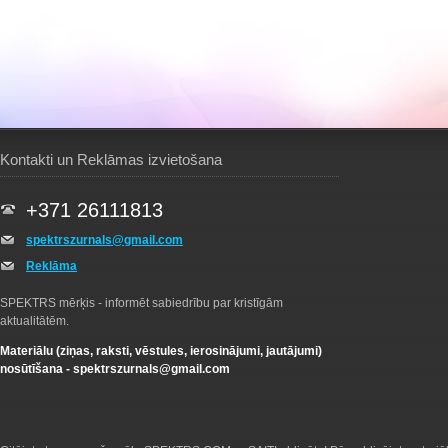
Kontakti un Reklāmas izvietošana
+371 26111813
spektrszurnals@gmail.com
Reklāma
SPEKTRS mērķis - informēt sabiedrību par kristīgām
aktualitātēm.
Materiālu (ziņas, raksti, vēstules, ierosinājumi, jautājumi)
nosūtīšana -
spektrszurnals@gmail.com