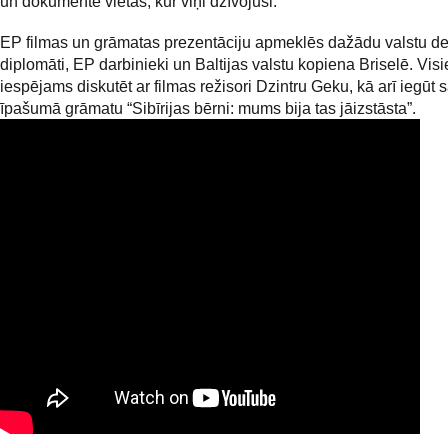
un dokumentē vietas, kur viņi dzīvojuši.
EP filmas un grāmatas prezentāciju apmeklēs dažādu valstu dep
diplomāti, EP darbinieki un Baltijas valstu kopiena Briselē. Vis
iespējams diskutēt ar filmas režisori Dzintru Geku, kā arī iegūt 
īpašumā grāmatu “Sibīrijas bērni: mums bija tas jāizstāsta”.