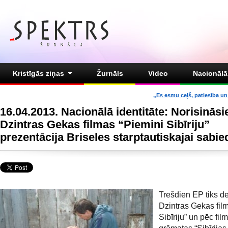
Kristīgās ziņas
Žurnāls
Video
Nacionālā 
„Es esmu ceļš, patiesība un 
16.04.2013. Nacionālā identitāte: Norisināsi
Dzintras Gekas filmas “Piemini Sibīriju”
prezentācija Briseles starptautiskajai sabie
Trešdien EP tiks d
Dzintras Gekas fil
Sibīriju” un pēc fil