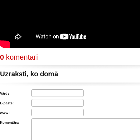
0
komentāri
Uzraksti, ko domā
Vārds:
E-pasts:
www:
Komentārs: