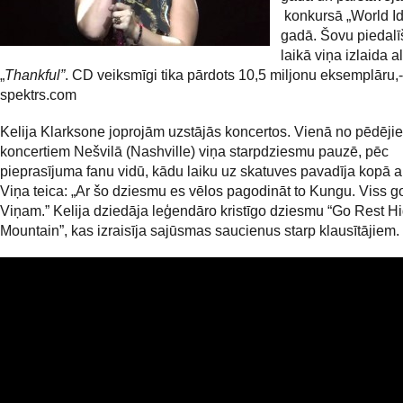
konkursā „World Id
gadā. Šovu piedal
laikā viņa izlaida 
„
Thankful”
. CD veiksmīgi tika pārdots 10,5 miljonu eksemplāru,
spektrs.com
Kelija Klarksone joprojām uzstājās koncertos. Vienā no pēdēji
koncertiem Nešvilā (Nashville) viņa starpdziesmu pauzē, pēc
pieprasījuma fanu vidū, kādu laiku uz skatuves pavadīja kopā a
Viņa teica: „Ar šo dziesmu es vēlos pagodināt to Kungu. Viss g
Viņam.” Kelija dziedāja leģendāro kristīgo dziesmu “Go Rest H
Mountain”, kas izraisīja sajūsmas saucienus starp klausītājiem.