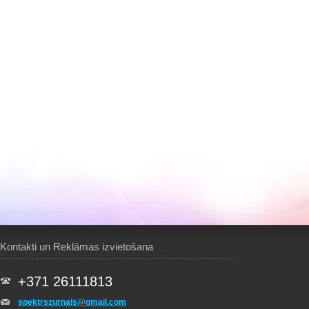
Kontakti un Reklāmas izvietošana
+371 26111813
spektrszurnals@gmail.com