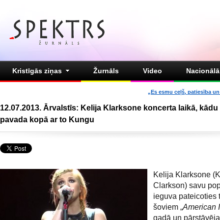
Kristīgās ziņas
Žurnāls
Video
Nacionālā 
„Es esmu ceļš, patiesība un 
12.07.2013. Ārvalstīs: Kelija Klarksone koncerta laikā, kādu 
pavada kopā ar to Kungu
Kelija Klarksone (K
Clarkson) savu popu
ieguva pateicoties t
šoviem „
American I
gadā un pārstāvēj