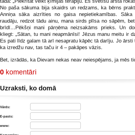
tāda: „Piekrītat veikt ķīmijas terapiju. Es svētīšu ārsta rokas
No paša sākuma bija skaidrs un redzams, ka bērns prakti
Anniņa sāka aizrīties no gaisa nepietiekamības. Sāka
raudāju, redzot tādu ainu, mana sirds plīsa no sāpēm, bet
brīdī…Pēkšņi mani pārņēma neizsakāms prieks. Un d
kliegt: „Sātan, tu mani neapmānīsi! Jēzus manu meitu ir dz
Es pati līdz galam tā arī nesapratu kāpēc tā darīju. Jo ārsti 
ka izredžu nav, tas taču ir 4 – pakāpes vāzis.
Bet, izrādās, ka Dievam nekas neav neiespējams, ja mēs t
0
komentāri
Uzraksti, ko domā
Vārds:
E-pasts:
www: