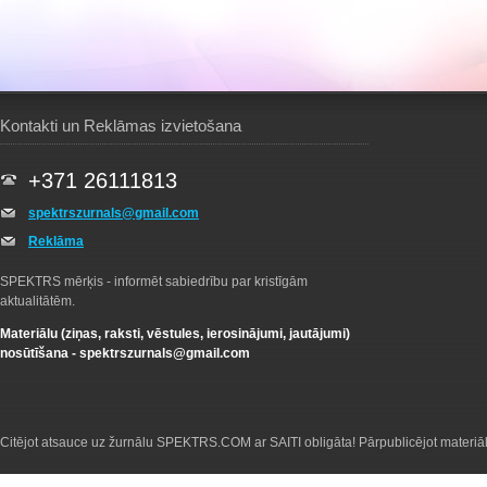
Kontakti un Reklāmas izvietošana
+371 26111813
spektrszurnals@gmail.com
Reklāma
SPEKTRS mērķis - informēt sabiedrību par kristīgām
aktualitātēm.
Materiālu (ziņas, raksti, vēstules, ierosinājumi, jautājumi)
nosūtīšana -
spektrszurnals@gmail.com
Citējot atsauce uz žurnālu SPEKTRS.COM ar SAITI obligāta! Pārpublicējot materiā