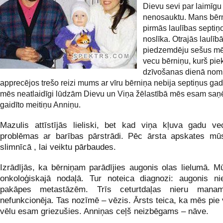
Dievu sevi par laimīgu
nenosauktu. Mans bēr
pirmās laulības septi
noslīka. Otrajās laulīb
piedzemdēju sešus m
vecu bērniņu, kurš pie
dzīvošanas dienā nom
apprecējos trešo reizi mums ar vīru bērniņa nebija septiņus gad
mēs neatlaidīgi lūdzām Dievu un Viņa žēlastībā mēs esam saņē
gaidīto meitiņu Anniņu.
Mazulis attīstījās lieliski, bet kad viņa kļuva gadu v
problēmas ar barības pārstrādi. Pēc ārsta apskates mūs
slimnīcā , lai veiktu pārbaudes.
Izrādījās, ka bērniņam parādījies augonis olas lielumā. M
onkoloģiskajā nodaļā. Tur noteica diagnozi: augonis n
pakāpes metastāzēm. Trīs ceturtdaļas nieru mana
nefunkcionēja. Tas nozīmē – vēzis. Ārsts teica, ka mēs pie
vēlu esam griezušies. Anniņas ceļš neizbēgams – nāve.