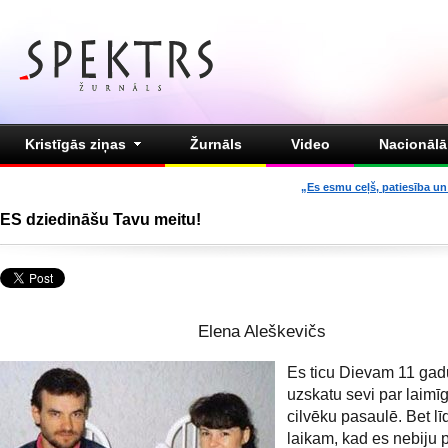
Kristīgās ziņas
Žurnāls
Video
Nacionālā 
„Es esmu ceļš, patiesība un 
ES dziedināšu Tavu meitu!
Elena Aleškevičs
Es ticu Dievam 11 gad
uzskatu sevi par laimī
cilvēku pasaulē. Bet lī
laikam, kad es nebiju 