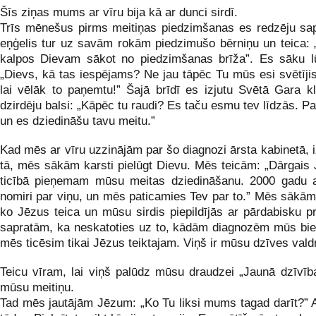
Šīs ziņas mums ar vīru bija kā ar dunci sirdī.
Trīs mēnešus pirms meitiņas piedzimšanas es redzēju sap
eņģelis tur uz savām rokām piedzimušo bērniņu un teica: 
kalpos Dievam sākot no piedzimšanas brīža”. Es sāku l
„Dievs, kā tas iespējams? Ne jau tāpēc Tu mūs esi svētījis
lai vēlāk to paņemtu!” Šajā brīdī es izjutu Svētā Gara kl
dzirdēju balsi: „Kāpēc tu raudi? Es taču esmu tev līdzās. P
un es dziedināšu tavu meitu.”
Kad mēs ar vīru uzzinājām par šo diagnozi ārsta kabinetā, 
tā, mēs sākām karsti pielūgt Dievu. Mēs teicām: „Dārgais
ticībā pieņemam mūsu meitas dziedināšanu. 2000 gadu a
nomiri par viņu, un mēs paticamies Tev par to.” Mēs sākām 
ko Jēzus teica un mūsu sirdis piepildījās ar pārdabisku p
sapratām, ka neskatoties uz to, kādām diagnozēm mūs bied
mēs ticēsim tikai Jēzus teiktajam. Viņš ir mūsu dzīves vald
Teicu vīram, lai viņš palūdz mūsu draudzei „Jaunā dzīvība
mūsu meitiņu.
Tad mēs jautājām Jēzum: „Ko Tu liksi mums tagad darīt?” At