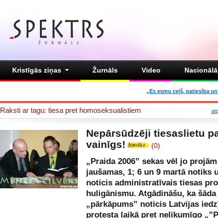
Kristīgās ziņas
Žurnāls
Video
Nacionālā 
„Es esmu ceļš, patiesība un 
Raksti ar tagu: tiesa pret homoseksualistiem
at
Nepārsūdzēji tiesaslietu p
vainīgs!
(0)
„Praida 2006” sekas vēl jo projām 
jaušamas, 1; 6 un 9 martā notiks u
noticis administratīvais tiesas pr
huligānismu. Atgādināšu, ka šāda
„pārkāpums” noticis Latvijas iedz
protesta laikā pret nelikumīgo „”