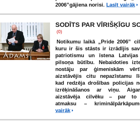
2006”gājiena norisi.
Lasīt vairāk
SODĪTS PAR VĪRIŠĶĪGU SO
(0)
Notikumu laikā „Pride 2006” cil
kuru ir šis stāsts ir izrādījis s
patriotismu un īstena Latvijas 
pilsoņa būtību. Nebaidoties izt
nostāju par ģimeniskām vēr
aizstāvējis citu nepazīstamu līd
kad redzēja drošības policijas n
izrēķināšanos ar viņu. Aiga
aizstāvēja cilvēku – par to
atmaksu – kriminālpārkāp
vairāk