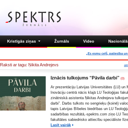
Kristīgās ziņas
Žurnāls
Video
Nacionālā 
„Es esmu ceļš, patiesība un 
Raksti ar tagu: Ņikita Andrejevs
at
Iznācis tulkojums “Pāvila darbi”
(0)
Ar prezentāciju Latvijas Universitātes (LU) un 
Inovāciju centrā nācis klajā LU Teoloģijas faku
zinātniskā asistenta Ņikitas Andrejeva tulkoju
darbi”. Darbs tulkots no sengrieķu (koinē) valo
tapis Latvijas Bībeles biedrības un LU Teoloģij
sadarbības rezultātā,-spektrs.com ziņo LU Teo
fakultātes sabiedrisko attiecību speciāliste Ilz
Lasīt vairāk