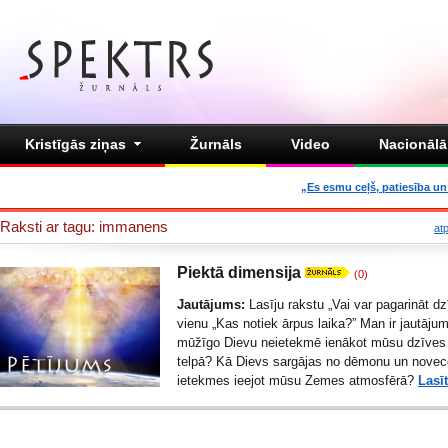
Kristīgās ziņas
Žurnāls
Video
Nacionālā 
„Es esmu ceļš, patiesība un 
Raksti ar tagu: immanens
at
Piektā dimensija
(0)
Jautājums:
Lasīju rakstu „
Vai var pagarināt dz
vienu „
Kas notiek ārpus laika?
” Man ir jautājum
mūžīgo Dievu neietekmē ienākot mūsu dzīves 
telpā? Kā Dievs sargājas no dēmonu un nove
ietekmes ieejot mūsu Zemes atmosfērā?
Lasīt