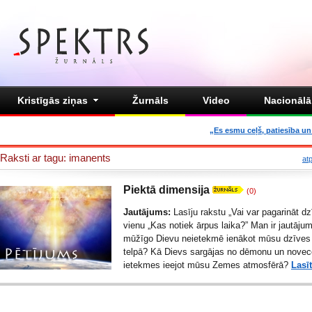
Kristīgās ziņas
Žurnāls
Video
Nacionālā 
„Es esmu ceļš, patiesība un 
Raksti ar tagu: imanents
at
Piektā dimensija
(0)
Jautājums:
Lasīju rakstu „
Vai var pagarināt dz
vienu „
Kas notiek ārpus laika?
” Man ir jautājum
mūžīgo Dievu neietekmē ienākot mūsu dzīves 
telpā? Kā Dievs sargājas no dēmonu un nove
ietekmes ieejot mūsu Zemes atmosfērā?
Lasīt