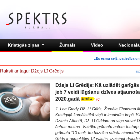
Kristīgās ziņas
Žurnāls
Video
Nacionālā 
„Es esmu ceļš, patiesība un 
Raksti ar tagu: Džejs Lī Grēdijs
at
Džejs Lī Grēdijs: Kā uzlādēt garīgās
jeb 7 veidi lūgšanu dzīves atjaunoš
2020.gadā
(0)
J. Lee Grady Dž. Lī Grīds, Žurnāla Charisma lī
Kristīgajā žurnālistikā viņš ir iesaistīts kopš 1
Dzimis Atlantā, Dž. Lī Grīdam un viņa sievai De
četras meitas. Vairāku grāmatu autors tostarp
grāmata “10 meli, ko baznīca stāsta sievietēm”
Grīds ir apmeklējis 12 valstis, izaicinot draudzi