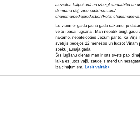
sievietes kalpošanā un izbeigt vardarbību un di
dzimuma dēļ, ziņo spektrss.com/
charismamediaproduction
/Foto:
charismanews
Es vienmēr gaidu jaunā gada sākumu, jo daža
veltu īpašai lūgšanai. Man nepatīk beigt gadu 
nākamo, nepateicoties Jēzum par to, kā Viņš m
svētījis pēdējos 12 mēnešos un lūdzot Viņam 
spēku jaunajā gadā.
Šīs lūgšanu dienas man ir īsts svēts papildin
laika es jūtos vājš, zaudējis mērķi un nesagat
izaicinājumiem.
Lasīt vairāk