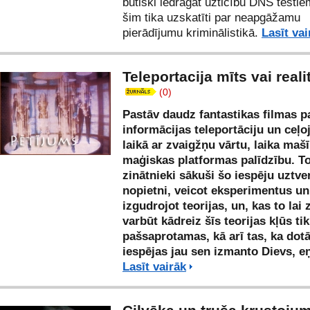
būtiski iedragāt uzticību DNS testie
šim tika uzskatīti par neapgāžamu
pierādījumu kriminālistikā.
Lasīt vai
Teleportacija mīts vai reali
(0)
Pastāv daudz fantastikas filmas p
informācijas teleportāciju un ceļ
laikā ar zvaigžņu vārtu, laika mašī
maģiskas platformas palīdzību. T
zinātnieki sākuši šo iespēju uztve
nopietni, veicot eksperimentus un
izgudrojot teorijas, un, kas to lai 
varbūt kādreiz šīs teorijas kļūs ti
pašsaprotamas, kā arī tas, ka dot
iespējas jau sen izmanto Dievs, 
Lasīt vairāk