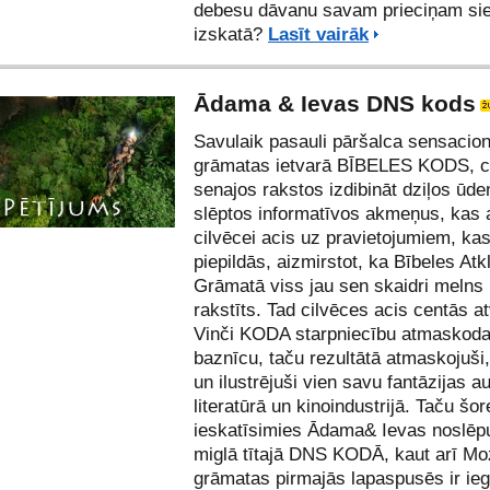
debesu dāvanu savam prieciņam si
izskatā?
Lasīt vairāk
Ādama & Ievas DNS kods
Savulaik pasauli pāršalca sensacion
grāmatas ietvarā BĪBELES KODS, c
senajos rakstos izdibināt dziļos ūd
slēptos informatīvos akmeņus, kas 
cilvēcei acis uz pravietojumiem, ka
piepildās, aizmirstot, ka Bībeles At
Grāmatā viss jau sen skaidri melns 
rakstīts. Tad cilvēces acis centās a
Vinči KODA starpniecību atmaskod
baznīcu, taču rezultātā atmaskojuši, 
un ilustrējuši vien savu fantāzijas au
literatūrā un kinoindustrijā. Taču šor
ieskatīsimies Ādama& Ievas noslē
miglā tītajā DNS KODĀ, kaut arī M
grāmatas pirmajās lapaspusēs ir ieg