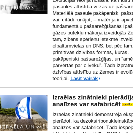
Evolūcijas teorija nosaka, ka mūsu 
pasaules attīstība virzās uz pašsar
Materiālā pasaule pakāpeniski pašs
vai, citādi runājot, – matērija ir apvel
fundamentālu pašsarežģīšanās īpaš
gāzes putekļu mākoņa izveidojās Z
tam, zibens spērienu ietekmē izveid
olbaltumvielas un DNS, bet pēc tam
primitīvās dzīvības formas, kuras,
pakāpeniski pašsarežģījas, un “am
pārvērtās par cilvēku”. Tāda izpratn
dzīvības attīstību uz Zemes ir evolū
teorijai.
Lasīt vairāk
Izraēlas zinātnieki pierādī
analīzes var safabricēt
Izraēlas zinātnieki demonstrēja eks
pierādot, ka dezoksiribonukleinskāb
analīzes var safabricēt. Tāda iespē