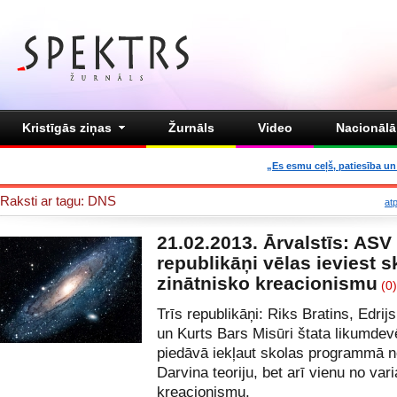
Kristīgās ziņas
Žurnāls
Video
Nacionālā 
„Es esmu ceļš, patiesība un 
Raksti ar tagu: DNS
at
21.02.2013. Ārvalstīs: ASV
republikāņi vēlas ieviest s
zinātnisko kreacionismu
(0)
Trīs republikāņi: Riks Bratins, Edrij
un Kurts Bars Misūri štata likumdev
piedāvā iekļaut skolas programmā ne
Darvina teoriju, bet arī vienu no var
kreacionismu.