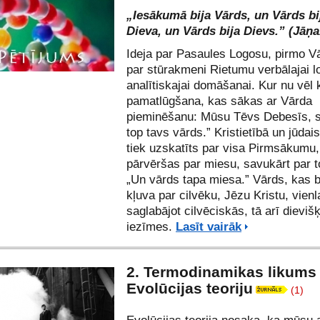
„Iesākumā bija Vārds, un Vārds bi
Dieva, un Vārds bija Dievs.” (Jāņa
Ideja par Pasaules Logosu, pirmo Vā
par stūrakmeni Rietumu verbālajai l
analītiskajai domāšanai. Kur nu vēl k
pamatlūgšana, kas sākas ar Vārda
pieminēšanu: Mūsu Tēvs Debesīs, sv
top tavs vārds.” Kristietībā un jūda
tiek uzskatīts par visa Pirmsākumu
pārvēršas par miesu, savukārt par to 
„Un vārds tapa miesa.” Vārds, kas b
kļuva par cilvēku, Jēzu Kristu, vienl
saglabājot cilvēciskās, tā arī dieviš
iezīmes.
Lasīt vairāk
2. Termodinamikas likums 
Evolūcijas teoriju
(1)