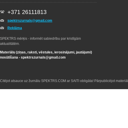
+371 26111813
spektrszurnals@gmail.com
Reklāma
SPEKTRS mērķis - informēt sabiedrību par kristīgām
aktualitātēm.
Materiālu (ziņas, raksti, vēstules, ierosinājumi, jautājumi)
nosūtīšana -
spektrszurnals@gmail.com
Citējot atsauce uz žurnālu SPEKTRS.COM ar SAITI obligāta! Pārpublicējot materiā