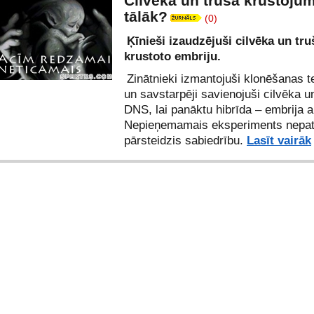
Cilvēka un truša krustoju
tālāk?
(0)
Ķīnieši izaudzējuši cilvēka un tru
krustoto embriju.
Zinātnieki izmantojuši klonēšanas t
un savstarpēji savienojuši cilvēka u
DNS, lai panāktu hibrīda – embrija 
Nepieņemamais eksperiments nepat
pārsteidzis sabiedrību.
Lasīt vairāk