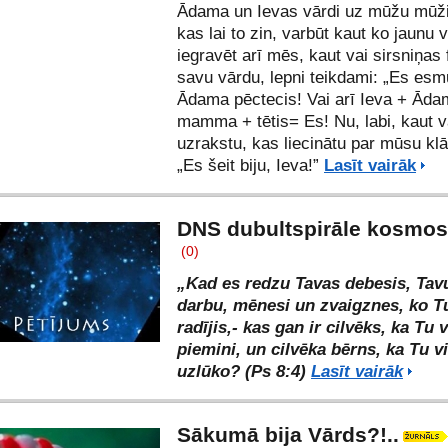
Ādama un Ievas vārdi uz mūžu mūž
kas lai to zin, varbūt kaut ko jaunu 
iegravēt arī mēs, kaut vai sirsniņas
savu vārdu, lepni teikdami: „Es esm
Ādama pēctecis! Vai arī Ieva + Ād
mamma + tētis= Es! Nu, labi, kaut v
uzrakstu, kas liecinātu par mūsu klā
„Es šeit biju, Ieva!”
Lasīt vairāk
DNS dubultspirāle kosmo
(0)
„Kad es redzu Tavas debesis, Tav
darbu, mēnesi un zvaigznes, ko T
radījis,- kas gan ir cilvēks, ka Tu 
piemini, un cilvēka bērns, ka Tu v
uzlūko? (Ps 8:4)
Lasīt vairāk
Sākumā bija Vārds?!..