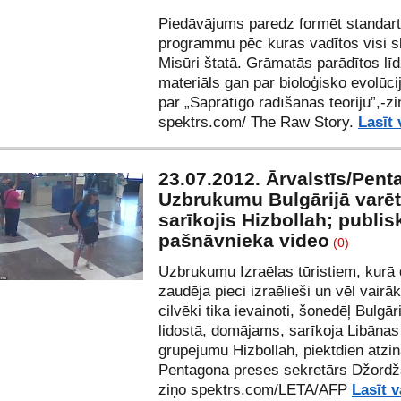
Piedāvājums paredz formēt standar
programmu pēc kuras vadītos visi sk
Misūri štatā. Grāmatās parādītos līd
materiāls gan par bioloģisko evolūcij
par „Saprātīgo radīšanas teoriju”,-zi
spektrs.com
/ The Raw Story.
Lasīt 
23.07.2012. Ārvalstīs/Pent
Uzbrukumu Bulgārijā varēt
sarīkojis Hizbollah; publis
pašnāvnieka video
(0)
Uzbrukumu Izraēlas tūristiem,
kurā 
zaudēja pieci izraēlieši un vēl vairā
cilvēki
tika ievainoti, šonedēļ Bulgār
lidostā, domājams, sarīkoja Libānas 
grupējumu Hizbollah, piektdien atzi
Pentagona preses sekretārs Džordžs
ziņo spektrs.com/LETA/AFP
Lasīt v