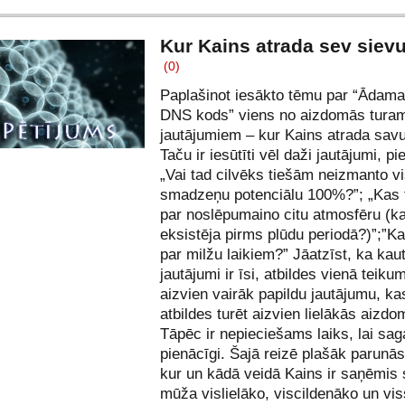
Kur Kains atrada sev siev
(0)
Paplašinot iesākto tēmu par “
Ādama 
DNS kods
” viens no aizdomās tura
jautājumiem – kur Kains atrada sav
Taču ir iesūtīti vēl daži jautājumi, 
„Vai tad cilvēks tiešām neizmanto v
smadzeņu potenciālu 100%?”; „Kas 
par noslēpumaino citu atmosfēru (k
eksistēja pirms plūdu periodā?)”;”Kas
par milžu laikiem?” Jāatzīst, ka kaut
jautājumi ir īsi, atbildes vienā teiku
aizvien vairāk papildu jautājumu, kas
atbildes turēt aizvien lielākās aizdo
Tāpēc ir nepieciešams laiks, lai sa
pienācīgi. Šajā reizē plašāk parunās
kur un kādā veidā Kains ir saņēmis
mūža vislielāko, viscildenāko un vis