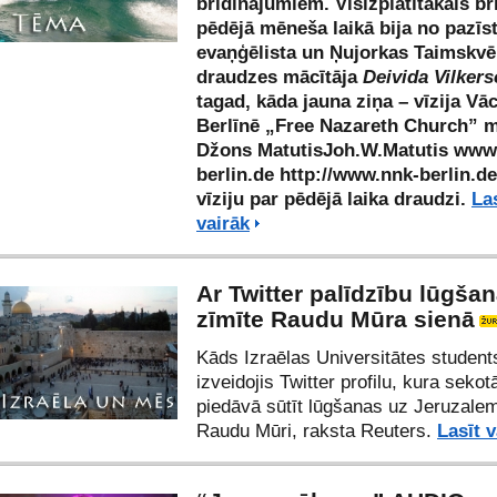
brīdinājumiem. Visizplatītākais b
pēdējā mēneša laikā bija no pazī
evaņģēlista un Ņujorkas Taimskvē
draudzes mācītāja
Deivida Vilker
tagad, kāda jauna ziņa – vīzija Vāc
Berlīnē „Free Nazareth Church” m
Džons MatutisJoh.W.Matutis
www.
berlin.de
http://www.nnk-berlin.de
vīziju par pēdējā laika draudzi.
La
vairāk
Ar Twitter palīdzību lūgša
zīmīte Raudu Mūra sienā
Kāds Izraēlas Universitātes student
izveidojis Twitter profilu, kura sekot
piedāvā sūtīt lūgšanas uz Jeruzale
Raudu Mūri, raksta Reuters.
Lasīt v