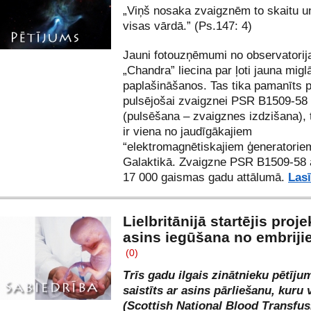
„Viņš nosaka zvaigznēm to skaitu u
visas vārdā.” (Ps.147: 4)
Jauni fotouzņēmumi no observatorij
„Chandra” liecina par ļoti jauna migl
paplašināšanos. Tas tika pamanīts p
pulsējošai zvaigznei PSR B1509-58
(pulsēšana – zvaigznes izdzišana), t
ir viena no jaudīgākajiem
“elektromagnētiskajiem ģeneratorie
Galaktikā. Zvaigzne PSR B1509-58 
17 000 gaismas gadu attālumā.
Lasī
Lielbritānijā startējis proje
asins iegūšana no embrij
(0)
Trīs gadu ilgais zinātnieku pētīju
saistīts ar asins pārliešanu, kuru 
(Scottish National Blood Transfus