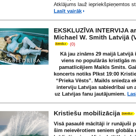
Atklājums lauž iepriekšpieņemtos st
Lasīt vairāk
EKSKLUZĪVA INTERVIJA a
Michael W. Smith Latvijā (
(0)
Kā jau zināms 29 maijā Latvijā 
viens no populārās kristīgās 
pamatlicējiem Maikls Smits. Ga
koncerts notiks Plkst 19:00 Kristi
“Prieka Vēsts”. Maikls sniedza e
interviju Latvijas sabiedrībai un a
uz Latvijas fanu jautājumiem.
Las
Kristiešu mobilizācija
Visā pasaulē mācītāji ir runājuši p
šim neievērotiem seniem globāla