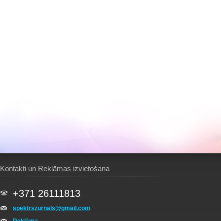
Kontakti un Reklāmas izvietošana
+371 26111813
spektrszurnals@gmail.com