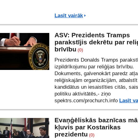
Lasīt vairāk
ASV: Prezidents Tramps
parakstījis dekrētu par reli
brīvību
(0)
Prezidents Donalds Tramps parakstī
izpildrīkojumu par reliģijas brīvību.
Dokuments, galvenokārt paredz atļa
reliģiskajām organizācijām, atbalstīt
kandidātus un iesaistīties citās, sa
politiku aktivitātēs,- ziņo
spektrs.com
/
prochurch.info
Lasīt v
Evaņģēliskās baznīcas māc
kļuvis par Kostarikas
prezidentu
(0)