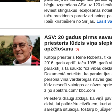
bēgļu uzņemšanu ASV uz 120 dien
ieviest stingrākus ieceļošanas note
taču prezidents paredz arī sniegt pa
īpaši kristiešiem no Sīrijas.
Lasīt va
ASV: 20 gadus pirms sava
priesteris lūdzis viņa slep
apžēlošanu
(0)
Katoļu priesteris Rene Roberts, tika
2016. gada aprīlī, taču 1995. gadā vi
parakstījis tā saukto “dzīvības dekla
Dokumentā noteikts, ka parakstījusi
persona viņa vardarbīgas nāves ga
lūdz nesodīt vainīgos ar nāves spri
ziņo spektrs.com/
bbc.com
Priestera draugi atklāja, ka viņš pa
dzīvi, lai palīdzētu cilvēkiem, kuri a
sarežģītā situācijā, tostarp bijušaji