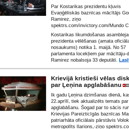
Par Kostarikas prezidentu kļuvis
Evaņģēliskās baznīcas mācītājs Go
Ramirez, ziņo
spektrs.com/invictory.com/Mundo Cr
Kostarikas likumdošanas asambleja
prezidenta vēlēšanas (amata oficiāl
nosaukums) notika 1. maijā. No 57
parlamenta locekļiem par mācītāju-
Ramirez nobalsoja 33 deputāti.
Lasī
Krievijā kristieši vēlas dis
par Ļeņina apglabāšanu
Ik gadu Ļeņina dzimšanas dienā, kas
22.aprīlī, tiek aktualizēts temats pa
apglabāšanu. Šogad par to sācis run
Krievijas Pareizticīgās baznīcas M
patriarhāta oficiālais pārstāvis Vol
metropolīts Ilarions,-ziņo spektrs.co