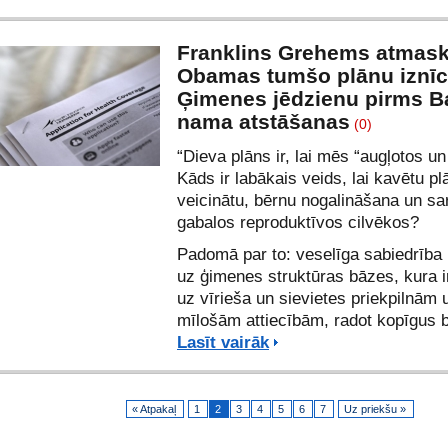
Franklins Grehems atmas
Obamas tumšo plānu iznīc
Ģimenes jēdzienu pirms B
nama atstāšanas
(0)
“Dieva plāns ir, lai mēs “augļotos un
Kāds ir labākais veids, lai kavētu pl
veicinātu, bērnu nogalināšana un s
gabalos reproduktīvos cilvēkos?
Padomā par to: veselīga sabiedrība 
uz ģimenes struktūras bāzes, kura ir
uz vīrieša un sievietes priekpilnām 
mīlošām attiecībām, radot kopīgus 
Lasīt vairāk
« Atpakaļ
1
2
3
4
5
6
7
Uz priekšu »