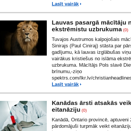
Lasīt vairāk
Lauvas pasargā mācītāju 
ekstrēmistu uzbrukuma
(0)
Tuvajos Austrumos kalpojošais mācī
Sinirajs (Paul Ciniraj) stāsta par pā
gadījumu, kā lauvas izglābušas viņu
vairākus kristiešus no islāma ekstr
uzbrukuma. Mācītājs Pols slavē Die
brīnumu,-ziņo
spektrs.com/
lkr.lv
/
christianheadlin
Lasīt vairāk
Kanādas ārsti atsakās veik
eitanāziju
(0)
Kanādā, Ontario provincē, aptuveni 
pārdomājuši turpmāk veikt eitanāziju