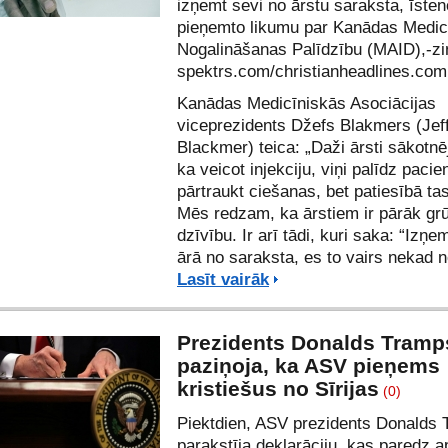
izņemt sevi no ārstu saraksta, īsteno
pieņemto likumu par Kanādas Medic
Nogalināšanas Palīdzību (MAID),-zi
spektrs.com/
christianheadlines.com
Kanādas Medicīniskās Asociācijas
viceprezidents Džefs Blakmers (Jef
Blackmer) teica: „Daži ārsti sākotnē
ka veicot injekciju, viņi palīdz pacie
pārtraukt ciešanas, bet patiesībā tas
Mēs redzam, ka ārstiem ir pārāk grū
dzīvību. Ir arī tādi, kuri saka: “Izņe
ārā no saraksta, es to vairs nekad n
Lasīt vairāk
Prezidents Donalds Tramp
paziņoja, ka ASV pieņems
kristiešus no Sīrijas
(0)
Piektdien, ASV prezidents Donalds
parakstīja deklarāciju, kas paredz a