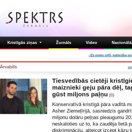
Kristīgās ziņas
Žurnāls
Video
Nacionālā 
„Es esmu ceļš, patiesība un 
Ārvalstīs
at
Tiesvedībās cietēji kristīgi
maiznieki geju pāra dēļ, t
gūst miljons paļņu
(0)
Konservatīvā kristīgā pāra vadītā m
Asher Ziemeļīrijā, sasniedzis gandrī
miljonu dolāru peļņas pieaugumu 20
neskatoties uz to, ka zaudēja lietā p
diskrimināciju, atteicot izcept kāzu t