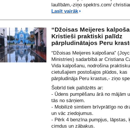
laulībām,-ziņo spektrs.com/
christi
Lasīt vairāk
“Džoisas Meijeres kalpoša
Kristieši praktiski palīdz
pārpludinātajos Peru kras
“Džoisas Meijeres kalpošana”
(Joyc
Ministries) sadarbībā ar Cristiana 
Vida kalpošanu, nodrošina praktisku
cietušajiem postošajos plūdos, kas
pārpludināja Peru krastus,- ziņo sp
Šobrīd tiek palīdzēts ar:
- Ūdens pumpēšanu ārā no mājām u
tās no sārņiem.
- Mobilizē simtiem brīvprātīgo no d
un vāc ziedojumus.
- Pērk 4 benzīna pumpjus, lāpstas, 
cimdus un zābakus.