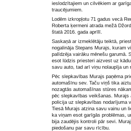
ieslodzītajiem un cilvēkiem ar garīg
traucējumiem.
Lodēm izkropļotu 71 gadus vecā Re
Roberta ķermeni atrada mežā Džord
štatā 2016. gada aprīlī.
Saskaņā ar izmeklētāju teiktā, priest
nogalināja Stepans Murajs, kuram v
palīdzēja vairāku mēnešu garumā. 
esot lūdzis priesteri aizvest uz kādu
savu auto, tad arī viņu nolaupīja un 
Pēc slepkavības Murajs paņēma pri
automašīnu sev. Taču viņš tika aiztu
nozagtās automašīnas stūres nākam
pēc slepkavības veikšanas. Murajs
policija uz slepkavības nodarījuma v
Tiesā Murajs atzina savu vainu un li
ka viņam esot garīgās problēmas, u
bija zaudējis kontroli pār sevi. Mura
piedošanu par savu rīcību.