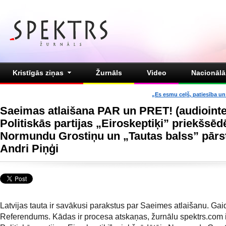
Kristīgās ziņas
Žurnāls
Video
Nacionālā 
„Es esmu ceļš, patiesība un 
Saeimas atlaišana PAR un PRET! (audiointer
Politiskās partijas „Eiroskeptiķi” priekšsēd
Normundu Grostiņu un „Tautas balss” pārs
Andri Piņģi
Latvijas tauta ir savākusi parakstus par Saeimes atlaišanu. Ga
Referendums. Kādas ir procesa atskaņas, žurnālu spektrs.com 