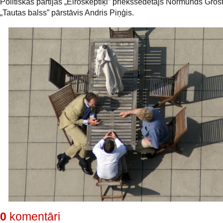
Politiskās partijas „Eiroskeptiķi” priekšsēdētājs Normunds Gros
„Tautas balss” pārstāvis Andris Piņģis.
0
komentāri