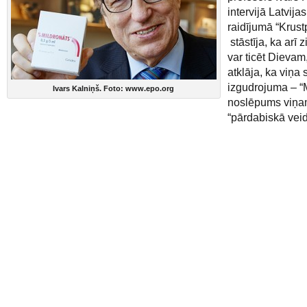
intervijā Latvija
raidījumā “Krust
stāstīja, ka arī 
var ticēt Dievam
atklāja, ka viņa
izgudrojuma – “
Ivars Kalniņš. Foto: www.epo.org
noslēpums viņam
“pārdabiskā vei