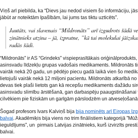
Viņš arī piebilda, ka “Dievs jau nedod visiem šo informāciju, jāst
jābūt ar noteiktām īpašībām, lai jums tas tiktu uzticēts”.
Jautāts, vai slavenais “Mildronāts” arī izgudrots šādā ve
zinātnieks atzina – jā, izpratne, ”kā tai molekulai jāizska
radās šādi.
“Mildronāts” ir AS “Grindeks” vispieprasītākais oriģinālprodukts,
asinsvadu līdzekļu grupas vadošais medikaments. Mildronāts tir
vairāk nekā 20 gadu, un pēdējo piecu gadā laikā vien šo medik
lietojuši vairāk nekā 12 miljoni pacientu. Mildronāts atkarībā no
devas tiek plaši lietots gan kā recepšu medikaments dažādu si
asinsvadu slimību ārstēšanā, gan darbaspēju paaugstināšanai
cilvēkiem pie fiziskām un garīgām pārslodzēm un atveseļošanā
Šogad profesors Ivars Kalviņš bija
bija nominēts arī Eiropas Iz
balvai
. Akadēmiķis bija viens no trim finālistiem kategorijā ”Mū
ieguldījums”, un pirmais Latvijas zinātnieks, kurš izvirzīts presti
balvai.