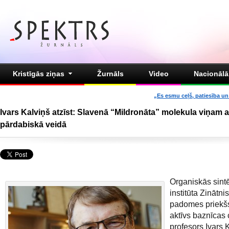
Kristīgās ziņas
Žurnāls
Video
Nacionālā 
„Es esmu ceļš, patiesība un 
Ivars Kalviņš atzīst: Slavenā “Mildronāta” molekula viņam a
pārdabiskā veidā
Organiskās sint
institūta Zinātni
padomes priekšs
aktīvs baznīcas 
profesors Ivars 