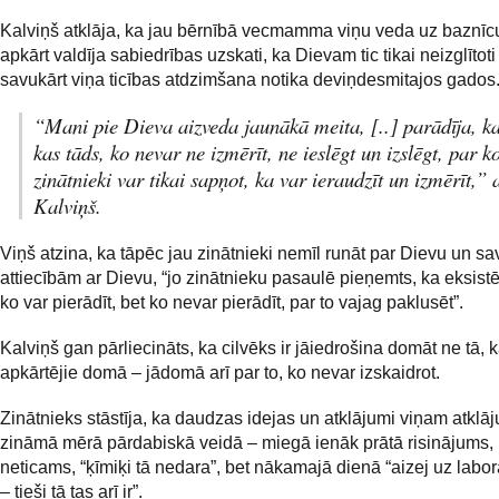
Kalviņš atklāja, ka jau bērnībā vecmamma viņu veda uz baznīcu
apkārt valdīja sabiedrības uzskati, ka Dievam tic tikai neizglītoti 
savukārt viņa ticības atdzimšana notika deviņdesmitajos gados
“Mani pie Dieva aizveda jaunākā meita, [..] parādīja, ka
kas tāds, ko nevar ne izmērīt, ne ieslēgt un izslēgt, par k
zinātnieki var tikai sapņot, ka var ieraudzīt un izmērīt,” 
Kalviņš.
Viņš atzina, ka tāpēc jau zinātnieki nemīl runāt par Dievu un s
attiecībām ar Dievu, “jo zinātnieku pasaulē pieņemts, ka eksistē 
ko var pierādīt, bet ko nevar pierādīt, par to vajag paklusēt”.
Kalviņš gan pārliecināts, ka cilvēks ir jāiedrošina domāt ne tā, 
apkārtējie domā – jādomā arī par to, ko nevar izskaidrot.
Zinātnieks stāstīja, ka daudzas idejas un atklājumi viņam atklāj
zināmā mērā pārdabiskā veidā – miegā ienāk prātā risinājums, 
neticams, “ķīmiķi tā nedara”, bet nākamajā dienā “aizej uz labor
– tieši tā tas arī ir”.