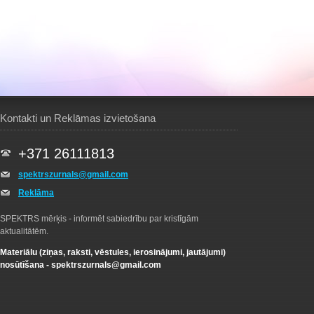
Kontakti un Reklāmas izvietošana
+371 26111813
spektrszurnals@gmail.com
Reklāma
SPEKTRS mērķis - informēt sabiedrību par kristīgām
aktualitātēm.
Materiālu (ziņas, raksti, vēstules, ierosinājumi, jautājumi)
nosūtīšana -
spektrszurnals@gmail.com