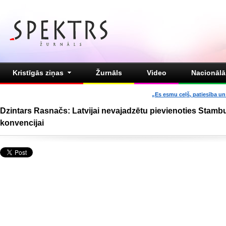
Kristīgās ziņas
Žurnāls
Video
Nacionālā 
„Es esmu ceļš, patiesība un 
Dzintars Rasnačs: Latvijai nevajadzētu pievienoties Stamb
konvencijai