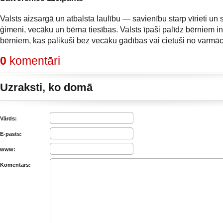
Valsts aizsargā un atbalsta laulību — savienību starp vīrieti un s
ģimeni, vecāku un bērna tiesības. Valsts īpaši palīdz bērniem i
bērniem, kas palikuši bez vecāku gādības vai cietuši no varmāc
0
komentāri
Uzraksti, ko domā
Vārds:
E-pasts:
www:
Komentārs: