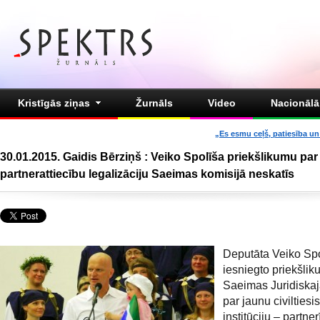
Kristīgās ziņas
Žurnāls
Video
Nacionālā 
„Es esmu ceļš, patiesība un 
30.01.2015. Gaidis Bērziņš : Veiko Spolīša priekšlikumu par
partnerattiecību legalizāciju Saeimas komisijā neskatīs
Deputāta Veiko Sp
iesniegto priekšli
Saeimas Juridiskaj
par jaunu civiltiesi
institūciju – partne