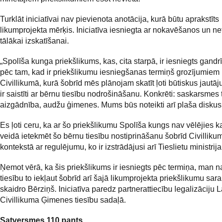
Turklāt iniciatīvai nav pievienota anotācija, kurā būtu aprakstīts
likumprojekta mērķis. Iniciatīva iesniegta ar nokavēšanos un net
tālākai izskatīšanai.
„Spolīša kunga priekšlikums, kas, cita starpā, ir iesniegts gand
pēc tam, kad ir priekšlikumu iesniegšanas termiņš grozījumiem
Civillikumā, kurā šobrīd mēs plānojam skatīt ļoti būtiskus jautā
ir saistīti ar bērnu tiesību nodrošināšanu. Konkrēti: saskarsmes 
aizgādnība, audžu ģimenes. Mums būs noteikti arī plaša diskusi
Es ļoti ceru, ka ar šo priekšlikumu Spolīša kungs nav vēlējies k
veidā ietekmēt šo bērnu tiesību nostiprināšanu šobrīd Civilliku
kontekstā ar regulējumu, ko ir izstrādājusi arī Tieslietu ministrija
Ņemot vērā, ka šis priekšlikums ir iesniegts pēc termiņa, man 
tiesību to iekļaut šobrīd arī šajā likumprojekta priekšlikumu sara
skaidro Bērziņš. Iniciatīva paredz partnerattiecību legalizāciju L
Civillikuma Ģimenes tiesību sadaļā.
Satversmes 110.pants