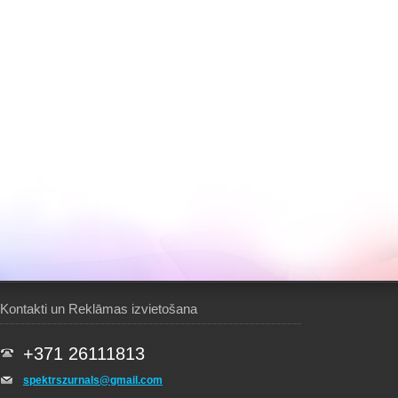
Kontakti un Reklāmas izvietošana
+371 26111813
spektrszurnals@gmail.com