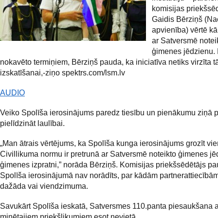
komisijas priekšsē
Gaidis Bērziņš (Na
apvienība) vērtē kā
ar Satversmē notei
ģimenes jēdzienu.
nokavēto termiņiem, Bērziņš pauda, ka iniciatīva netiks virzīta t
izskatīšanai,-ziņo spektrs.com/lsm.lv
AUDIO
Veiko Spolīša ierosinājums paredz tiesību un pienākumu ziņā p
pielīdzināt laulībai.
„Man ātrais vērtējums, ka Spolīša kunga ierosinājums grozīt vi
Civillikuma normu ir pretrunā ar Satversmē noteikto ģimenes jē
ģimenes izpratni,” norāda Bērziņš. Komisijas priekšsēdētājs pa
Spolīša ierosinājumā nav norādīts, par kādām partnerattiecībām 
dažāda vai viendzimuma.
Savukārt Spolīša ieskatā, Satversmes 110.panta piesaukšana a
minētajiem priekšlikumiem esot nevietā.