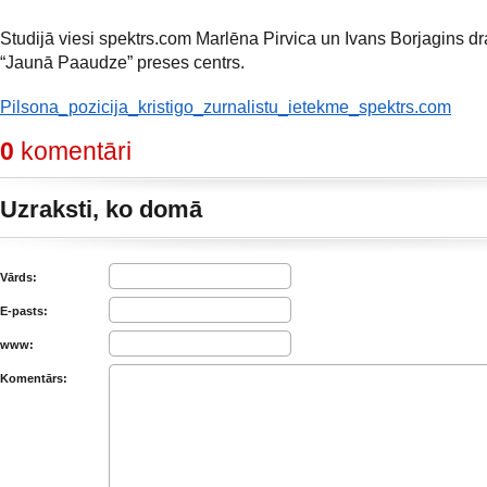
Studijā viesi spektrs.com Marlēna Pirvica un Ivans Borjagins d
“Jaunā Paaudze” preses centrs.
Pilsona_pozicija_kristigo_zurnalistu_ietekme_spektrs.com
0
komentāri
Uzraksti, ko domā
Vārds:
E-pasts:
www:
Komentārs: