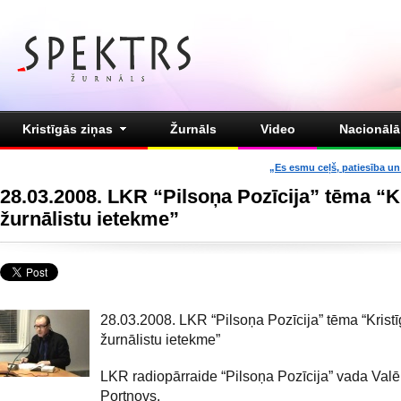
Kristīgās ziņas
Žurnāls
Video
Nacionālā 
„Es esmu ceļš, patiesība un 
28.03.2008. LKR “Pilsoņa Pozīcija” tēma “K
žurnālistu ietekme”
28.03.2008. LKR “Pilsoņa Pozīcija” tēma “Krist
žurnālistu ietekme”
LKR radiopārraide “Pilsoņa Pozīcija” vada Valēr
Portnovs.