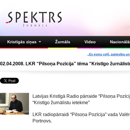
Kristīgās ziņas
Žurnāls
Video
Nacionālā 
„Es esmu ceļš, patiesība un 
02.04.2008. LKR “Pilsoņa Pozīcija” tēma “Kristīgo žurnālistu
Latvijas Kristīgā Radio pārraide “Pilsoņa Pozīc
“Kristīgo žurnālistu ietekme”
LKR radiopārraidi “Pilsoņa Pozīcija” vada Valēr
Portnovs.