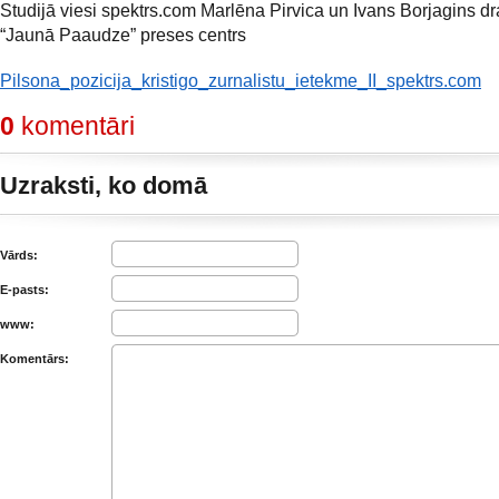
Studijā viesi spektrs.com Marlēna Pirvica un Ivans Borjagins d
“Jaunā Paaudze” preses centrs
Pilsona_pozicija_kristigo_zurnalistu_ietekme_II_spektrs.com
0
komentāri
Uzraksti, ko domā
Vārds:
E-pasts:
www:
Komentārs: