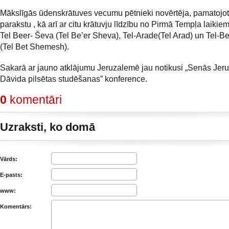
Mākslīgās ūdenskrātuves vecumu pētnieki novērtēja, pamatojot
parakstu , kā arī ar citu krātuvju līdzību no Pirmā Tempļa laikiem
Tel Beer- Ševa (Tel Be’er Sheva), Tel-Arade(Tel Arad) un Tel-B
(Tel Bet Shemesh).
Sakarā ar jauno atklājumu Jeruzalemē jau notikusi „Senās Je
Dāvida pilsētas studēšanas” konference.
0
komentāri
Uzraksti, ko domā
Vārds:
E-pasts:
www:
Komentārs: