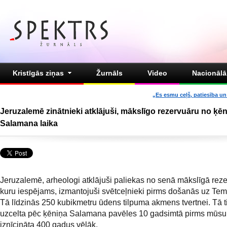
Kristīgās ziņas
Žurnāls
Video
Nacionālā 
„Es esmu ceļš, patiesība un 
Jeruzalemē zinātnieki atklājuši, mākslīgo rezervuāru no ķē
Salamana laika
Jeruzalemē, arheologi atklājuši paliekas no senā mākslīgā reze
kuru iespējams, izmantojuši svētceļnieki pirms došanās uz Tem
Tā līdzinās 250 kubikmetru ūdens tilpuma akmens tvertnei. Tā t
uzcelta pēc ķēniņa Salamana pavēles 10 gadsimtā pirms mūsu 
iznīcināta 400 gadus vēlāk.