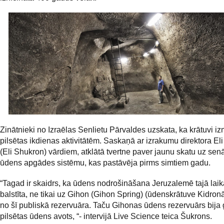
Zinātnieki no Izraēlas Senlietu Pārvaldes uzskata, ka krātuvi i
pilsētas ikdienas aktivitātēm. Saskaņā ar izrakumu direktora El
(Eli Shukron) vārdiem, atklātā tvertne paver jaunu skatu uz senā
ūdens apgādes sistēmu, kas pastāvēja pirms simtiem gadu.
“Tagad ir skaidrs, ka ūdens nodrošināšana Jeruzalemē tajā laik
balstīta, ne tikai uz Gihon (Gihon Spring) (ūdenskrātuve Kidronā)
no šī publiskā rezervuāra. Taču Gihonas ūdens rezervuārs bija
pilsētas ūdens avots, “- intervijā Live Science teica Šukrons.