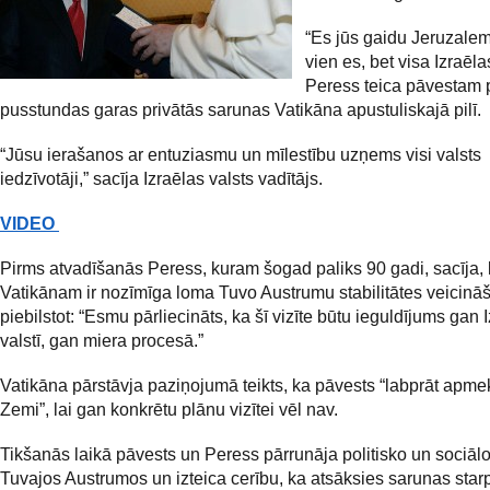
“Es jūs gaidu Jeruzale
vien es, bet visa Izraēla
Peress teica pāvestam 
pusstundas garas privātās sarunas Vatikāna apustuliskajā pilī.
“Jūsu ierašanos ar entuziasmu un mīlestību uzņems visi valsts
iedzīvotāji,” sacīja Izraēlas valsts vadītājs.
VIDEO
Pirms atvadīšanās Peress, kuram šogad paliks 90 gadi, sacīja,
Vatikānam ir nozīmīga loma Tuvo Austrumu stabilitātes veicinā
piebilstot: “Esmu pārliecināts, ka šī vizīte būtu ieguldījums gan 
valstī, gan miera procesā.”
Vatikāna pārstāvja paziņojumā teikts, ka pāvests “labprāt apme
Zemi”, lai gan konkrētu plānu vizītei vēl nav.
Tikšanās laikā pāvests un Peress pārrunāja politisko un sociālo
Tuvajos Austrumos un izteica cerību, ka atsāksies sarunas star