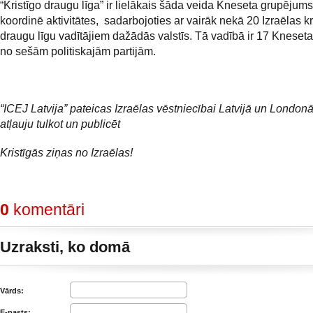
“Kristīgo draugu līga” ir lielākais šāda veida Kneseta grupējums
koordinē aktivitātes, sadarbojoties ar vairāk nekā 20 Izraēlas kr
draugu līgu vadītājiem dažādās valstīs. Tā vadībā ir 17 Kneseta
no sešām politiskajām partijām.
“ICEJ Latvija” pateicas Izraēlas vēstniecībai Latvijā un Londonā
atļauju tulkot un publicēt
Kristīgās ziņas no Izraēlas!
0
komentāri
Uzraksti, ko domā
Vārds:
E-pasts: