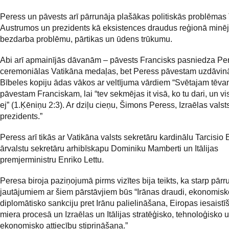
Peress un pāvests arī pārrunāja plašākas politiskās problēmas
Austrumos un prezidents kā eksistences draudus reģionā min
bezdarba problēmu, pārtikas un ūdens trūkumu.
Abi arī apmainījās dāvanām – pāvests Francisks pasniedza Per
ceremoniālas Vatikāna medaļas, bet Peress pāvestam uzdāvinā
Bībeles kopiju ādas vākos ar veltījuma vārdiem “Svētajam tēv
pāvestam Franciskam, lai “tev sekmējas it visā, ko tu dari, un vis
ej” (1.Ķēniņu 2:3). Ar dziļu cieņu, Šimons Peress, Izraēlas valst
prezidents.”
Peress arī tikās ar Vatikāna valsts sekretāru kardinālu Tarcisio 
ārvalstu sekretāru arhibīskapu Dominiku Mamberti un Itālijas
premjerministru Enriko Lettu.
Peresa biroja paziņojumā pirms vizītes bija teikts, ka starp pā
jautājumiem ar šiem pārstāvjiem būs “Irānas draudi, ekonomisk
diplomātisko sankciju pret Irānu palielināšana, Eiropas iesaist
miera procesā un Izraēlas un Itālijas stratēģisko, tehnoloģisko 
ekonomisko attiecību stiprināšana.”