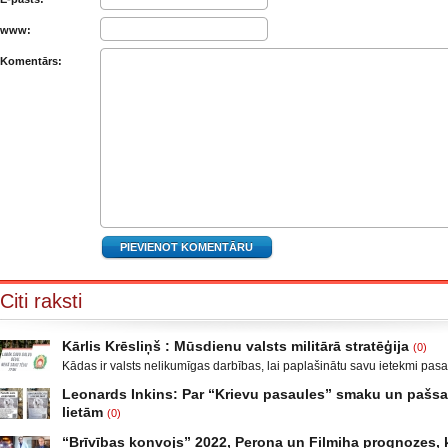
www:
Komentārs:
Citi raksti
Kārlis Krēsliņš : Mūsdienu valsts militārā stratēģija
(0)
Kādas ir valsts nelikumīgas darbības, lai paplašinātu savu ietekmi pas
Moldova, kad sabruka PSRS, Gruzijā, kur bija iekšējais konflikts, miera 
Leonards Inkins: Par “Krievu pasaules” smaku un paš
Krievijas un ar to aizstāvēšanu pamatots iebrukums Gruzijā. Ukrainā a
lietām
(0)
un izveidot militāro konfliktu Doņeckas un Luganskas novados. Vai tas 
Leonards Inkins: Biedrības “Latvietis” biedrs, grāmatu autors: Neizmant
neatgādina to, kā attīstījās notikumi pirms II pasaules kara? Nākamais
“Brīvības konvojs” 2022, Perona un Filmiha prognozes, k