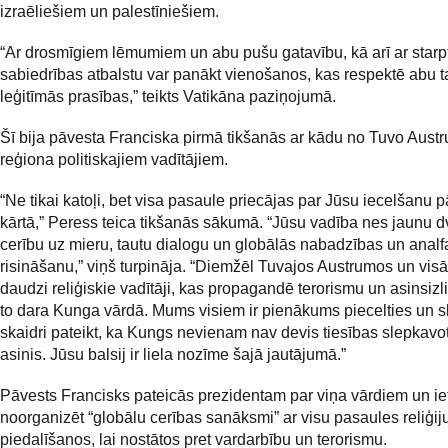
izraēliešiem un palestīniešiem.
“Ar drosmīgiem lēmumiem un abu pušu gatavību, kā arī ar starp
sabiedrības atbalstu var panākt vienošanos, kas respektē abu t
leģitīmās prasības,” teikts Vatikāna paziņojumā.
Šī bija pāvesta Franciska pirmā tikšanās ar kādu no Tuvo Aust
reģiona politiskajiem vadītājiem.
“Ne tikai katoļi, bet visa pasaule priecājas par Jūsu iecelšanu 
kārtā,” Peress teica tikšanās sākumā. “Jūsu vadība nes jaunu 
cerību uz mieru, tautu dialogu un globālās nabadzības un anal
risināšanu,” viņš turpināja. “Diemžēl Tuvajos Austrumos un visā
daudzi reliģiskie vadītāji, kas propagandē terorismu un asinsiz
to dara Kunga vārdā. Mums visiem ir pienākums piecelties un s
skaidri pateikt, ka Kungs nevienam nav devis tiesības slepkavot 
asinis. Jūsu balsij ir liela nozīme šajā jautājumā.”
Pāvests Francisks pateicās prezidentam par viņa vārdiem un ie
noorganizēt “globālu cerības sanāksmi” ar visu pasaules reliģiju
piedalīšanos, lai nostātos pret vardarbību un terorismu.