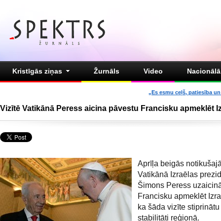
Kristīgās ziņas
Žurnāls
Video
Nacionālā 
„Es esmu ceļš, patiesība un 
Vizītē Vatikānā Peress aicina pāvestu Francisku apmeklēt I
Aprīļa beigās notikušajā
Vatikānā Izraēlas prezi
Šimons Peress uzaicinā
Francisku apmeklēt Izra
ka šāda vizīte stiprināt
stabilitāti reģionā.