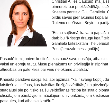
Christian Allies Caucus) maija 
pirmoreiz par priekšsēdētāju iecēl
Kneseta pārstāvi Gilu Gamliēlu. 
pildīs savus pienākumus kopā ar
Rotemu no Yisrael Beytenu partij
“Esmu sajūsmā, ka varu paplašin
darbību “Kristīgo draugu līgā,” tei
Gamliēla laikrakstam The Jerus
Post (Jeruzalemes ziņotājs).
Pasaulē ir miljoniem kristiešu, kas pauž savu nostāju, atbalstot 
valsti un ebreju tautu. Mūsu pienākums un privilēģija ir stiprināt 
attiecības un pateikties par viņu nelokāmo atbalstu.”
Kneseta pārstāve sacīja, ka labi apzinās, “ka ir svarīgi kopt jūd
kristiešu attiecības, kas balstītas līdzīgās vērtībās,” un piezīmēja
strādājusi pie politisko saišu veidošanas “ticībā balstītā diplomāt
oficiālajiem pārstāvjiem, mācītājiem un vienkāršajiem kristieši
pasaules, kuri atbalsta Izraēlu.”