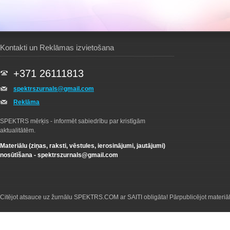
Kontakti un Reklāmas izvietošana
+371 26111813
spektrszurnals@gmail.com
Reklāma
SPEKTRS mērķis - informēt sabiedrību par kristīgām
aktualitātēm.
Materiālu (ziņas, raksti, vēstules, ierosinājumi, jautājumi)
nosūtīšana -
spektrszurnals@gmail.com
Citējot atsauce uz žurnālu SPEKTRS.COM ar SAITI obligāta! Pārpublicējot materiā