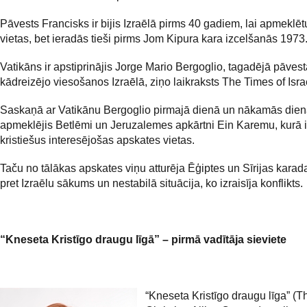
Pāvests Francisks ir bijis Izraēlā pirms 40 gadiem, lai apmeklēt
vietas, bet ieradās tieši pirms Jom Kipura kara izcelšanās 1973
Vatikāns ir apstiprinājis Jorge Mario Bergoglio, tagadējā pāvest
kādreizējo viesošanos Izraēlā, ziņo laikraksts The Times of Isra
Saskaņā ar Vatikānu Bergoglio pirmajā dienā un nākamās die
apmeklējis Betlēmi un Jeruzalemes apkārtni Ein Karemu, kurā 
kristiešus interesējošas apskates vietas.
Taču no tālākas apskates viņu atturēja Ēģiptes un Sīrijas karad
pret Izraēlu sākums un nestabilā situācija, ko izraisīja konflikts.
“Kneseta Kristīgo draugu līgā” – pirmā vadītāja sieviete
“Kneseta Kristīgo draugu līga” (