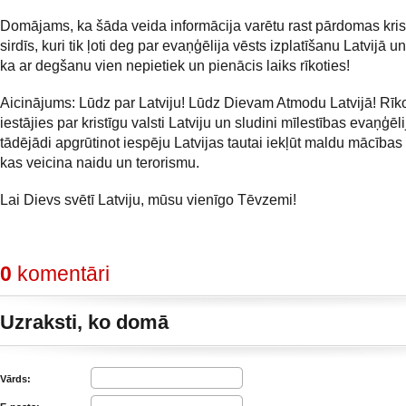
Domājams, ka šāda veida informācija varētu rast pārdomas kris
sirdīs, kuri tik ļoti deg par evaņģēlija vēsts izplatīšanu Latvijā u
ka ar degšanu vien nepietiek un pienācis laiks rīkoties!
Aicinājums: Lūdz par Latviju! Lūdz Dievam Atmodu Latvijā! Rīko
iestājies par kristīgu valsti Latviju un sludini mīlestības evaņģēli
tādējādi apgrūtinot iespēju Latvijas tautai iekļūt maldu mācības
kas veicina naidu un terorismu.
Lai Dievs svētī Latviju, mūsu vienīgo Tēvzemi!
0
komentāri
Uzraksti, ko domā
Vārds: