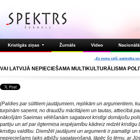
Kristīgās ziņas
Žurnāls
Video
Nacionālā 
„Es esmu ceļš, patiesība un 
VAI LATVIJĀ NEPIECIEŠAMA MULTIKULTURĀLISMA POLI
(Paldies par sūtītiem jautājumiem, replikām un argumentiem, k
turpinām saņemt, no draudžu mācītājiem un tautas, attiecībā par
nākošjām Saeimas vēlēšanām sagatavot kristīgi domājošu poli
partiju un arī par ilgtermiņa iespējamību kādreiz redzēt kristīgu 
kristīgu valdību. Diemžēl jautājumi un argumenti ir pamatīgi un
nepieciešams laiks atbilžu sagatavošanā, tāpēc šo tēmu, ar Jūs