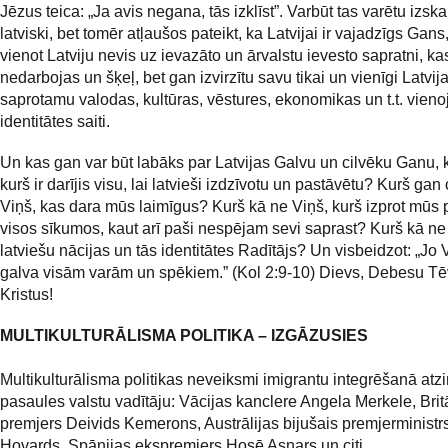
Jēzus teica: „Ja avis negana, tās izklīst”. Varbūt tas varētu izsk
latviski, bet tomēr atļaušos pateikt, ka Latvijai ir vajadzīgs Gan
vienot Latviju nevis uz ievazāto un ārvalstu ievesto sapratni, ka
nedarbojas un šķeļ, bet gan izvirzītu savu tikai un vienīgi Latvija
saprotamu valodas, kultūras, vēstures, ekonomikas un t.t. vieno
identitātes saiti.
Un kas gan var būt labāks par Latvijas Galvu un cilvēku Ganu, 
kurš ir darījis visu, lai latvieši izdzīvotu un pastāvētu? Kurš gan 
Viņš, kas dara mūs laimīgus? Kurš kā ne Viņš, kurš izprot mūs
visos sīkumos, kaut arī paši nespējam sevi saprast? Kurš kā ne
latviešu nācijas un tās identitātes Radītājs? Un visbeidzot: „Jo V
galva visām varām un spēkiem.” (Kol 2:9-10) Dievs, Debesu Tē
Kristus!
MULTIKULTURĀLISMA POLITIKA – IZGĀZUSIES
Multikulturālisma politikas neveiksmi imigrantu integrēšanā atzi
pasaules valstu vadītāju: Vācijas kanclere Angela Merkele, Brit
premjers Deivids Kemerons, Austrālijas bijušais premjerminist
Hovards, Spānijas ekspremjers Hosē Asnars un citi.