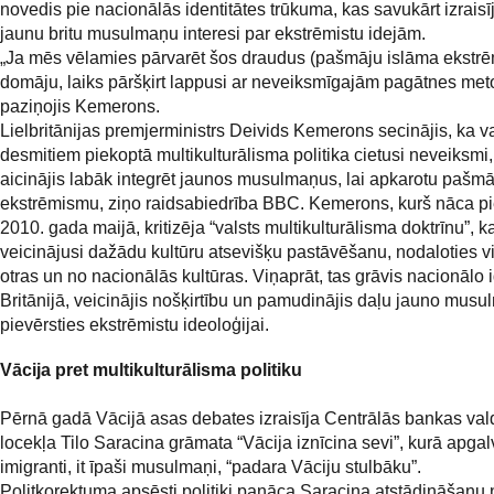
novedis pie nacionālās identitātes trūkuma, kas savukārt izraisī
jaunu britu musulmaņu interesi par ekstrēmistu idejām.
„Ja mēs vēlamies pārvarēt šos draudus (pašmāju islāma ekstrē
domāju, laiks pāršķirt lappusi ar neveiksmīgajām pagātnes me
paziņojis Kemerons.
Lielbritānijas premjerministrs Deivids Kemerons secinājis, ka v
desmitiem piekoptā multikulturālisma politika cietusi neveiksmi,
aicinājis labāk integrēt jaunos musulmaņus, lai apkarotu pašmā
ekstrēmismu, ziņo raidsabiedrība BBC. Kemerons, kurš nāca pi
2010. gada maijā, kritizēja “valsts multikulturālisma doktrīnu”, k
veicinājusi dažādu kultūru atsevišķu pastāvēšanu, nodaloties v
otras un no nacionālās kultūras. Viņaprāt, tas grāvis nacionālo i
Britānijā, veicinājis nošķirtību un pamudinājis daļu jauno mus
pievērsties ekstrēmistu ideoloģijai.
Vācija pret multikulturālisma politiku
Pērnā gadā Vācijā asas debates izraisīja Centrālās bankas val
locekļa Tilo Saracina grāmata “Vācija iznīcina sevi”, kurā apgal
imigranti, it īpaši musulmaņi, “padara Vāciju stulbāku”.
Politkorektuma apsēsti politiķi panāca Saracina atstādināšanu