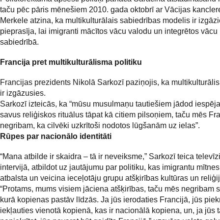
taču pēc pāris mēnešiem 2010. gada oktobrī ar Vācijas kancle
Merkele atzina, ka multikulturālais sabiedrības modelis ir izgāzi
pieprasīja, lai imigranti mācītos vācu valodu un integrētos vācu
sabiedrībā.
Francija pret multikulturālisma politiku
Francijas prezidents Nikolā Sarkozī paziņojis, ka multikulturāli
ir izgāzusies.
Sarkozī izteicās, ka “mūsu musulmaņu tautiešiem jādod iespēja
savus reliģiskos rituālus tāpat kā citiem pilsoņiem, taču mēs Fr
negribam, ka cilvēki uzkrītoši nodotos lūgšanām uz ielas”.
Rūpes par nacionālo identitāti
“Mana atbilde ir skaidra – tā ir neveiksme,” Sarkozī teica televīz
intervijā, atbildot uz jautājumu par politiku, kas imigrantu mītn
atbalsta un veicina ieceļotāju grupu atšķirības kultūras un reliģi
“Protams, mums visiem jāciena atšķirības, taču mēs negribam s
kurā kopienas pastāv līdzās. Ja jūs ierodaties Francijā, jūs piekr
iekļauties vienotā kopienā, kas ir nacionālā kopiena, un, ja jūs 