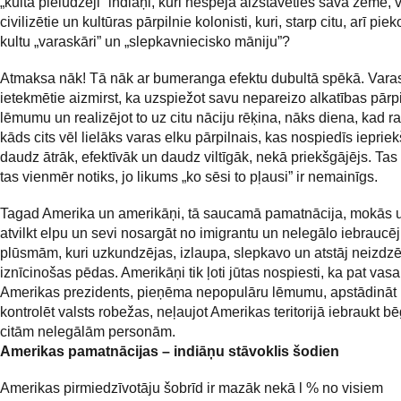
„kulta pielūdzēji” indiāņi, kuri nespēja aizstāvēties savā zemē, 
civilizētie un kultūras pārpilnie kolonisti, kuri, starp citu, arī pi
kultu „varaskāri” un „slepkavniecisko māniju”?
Atmaksa nāk! Tā nāk ar bumeranga efektu dubultā spēkā. Vara
ietekmētie aizmirst, ka uzspiežot savu nepareizo alkatības pārp
lēmumu un realizējot to uz citu nāciju rēķina, nāks diena, kad r
kāds cits vēl lielāks varas elku pārpilnais, kas nospiedīs iepriek
daudz ātrāk, efektīvāk un daudz viltīgāk, nekā priekšgājējs. Tas
tas vienmēr notiks, jo likums „ko sēsi to pļausi” ir nemainīgs.
Tagad Amerika un amerikāņi, tā saucamā pamatnācija, mokās 
atvilkt elpu un sevi nosargāt no imigrantu un nelegālo iebraucē
plūsmām, kuri uzkundzējas, izlaupa, slepkavo un atstāj neizd
iznīcinošas pēdas. Amerikāņi tik ļoti jūtas nospiesti, ka pat vasa
Amerikas prezidents, pieņēma nepopulāru lēmumu, apstādināt
kontrolēt valsts robežas, neļaujot Amerikas teritorijā iebraukt b
citām nelegālām personām.
Amerikas pamatnācijas – indiāņu stāvoklis šodien
Amerikas pirmiedzīvotāju šobrīd ir mazāk nekā l % no visiem