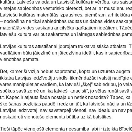
kultūru. Latviešu valoda un Latviskā kultūra ir vērtība, kas saista
vietējās sabiedrības vēsturisko pieredzi, bet arī ar mūsdienu real
Latviešu kultūras materiālās izpausmes, piemēram, arhitektūra 
– nodrošina ne tikai sabiedrības radītās un dabas vides saskaņu
materiālās vides saskaņu ar cilvēku garīgajiem ideāliem. Tāpēc 
latviešu kultūra var būt sakārtotas un laimīgas sabiedrības pama
Latvijas kultūras attīstīšanai joprojām trūkst valstiska atbalsta. T
vadītājiem būtu jāiezīmē un jāiedzīvina ideāli, kas ir sabiedrība
vienotības pamatā.
Bet, kamēr šī vīzija nebūs saprotama, kopta un uzturēta augstā 
ikkatra Latvijas iedzīvotāju sirdīs, tikmēr dažādi valstij naidīgie
varēs manipulēt ar vārdiem, ka latvieši „šķeļ” sabiedrību, jo vēl
spēkus savā zemē un, ka latvieši -„nacisti”, jo vēlas runāt savā
t.t. Kāpēc ir atļauta šāda nostāja un netiek nosodīta? Tāpēc, ka 
šķelšanas pozīcijas paudēji redz un jūt, ka latviešu nācija un tās
Latvijas iedzīvotāji nav savstarpēji vienoti, nav ideālu un nav pa
noskaidroti vienojošo elementu būtība uz kā balstīties.
Tieši tāpēc vienojošā elementa neesamība labi ir izteikta Bībel