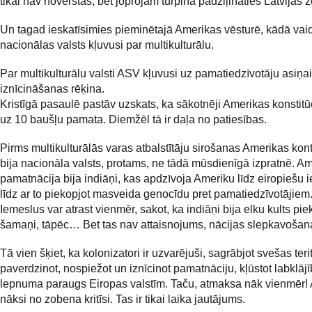
tikai nav novērstas, bet joprojām turpina padziļināties Latvijas 
Un tagad ieskatīsimies pieminētajā Amerikas vēsturē, kādā vaidā
nacionālas valsts kļuvusi par multikulturālu.
Par multikulturālu valsti ASV kļuvusi uz pamatiedzīvotāju asiņa
iznīcināšanas rēķina.
Kristīgā pasaulē pastāv uzskats, ka sākotnēji Amerikas konstitūci
uz 10 baušļu pamata. Diemžēl tā ir daļa no patiesības.
Pirms multikulturālās varas atbalstītāju sirošanas Amerikas kont
bija nacionāla valsts, protams, ne tādā mūsdienīgā izpratnē. A
pamatnācija bija indiāņi, kas apdzīvoja Ameriku līdz eiropiešu 
līdz ar to piekopjot masveida genocīdu pret pamatiedzīvotājiem
Iemeslus var atrast vienmēr, sakot, ka indiāņi bija elku kults pie
šamaņi, tāpēc… Bet tas nav attaisnojums, nācijas slepkavošana
Tā vien šķiet, ka kolonizatori ir uzvarējuši, sagrābjot svešas terit
paverdzinot, nospiežot un iznīcinot pamatnāciju, kļūstot labklāj
lepnuma paraugs Eiropas valstīm. Taču, atmaksa nāk vienmēr!
nāksi no zobena kritīsi. Tas ir tikai laika jautājums.