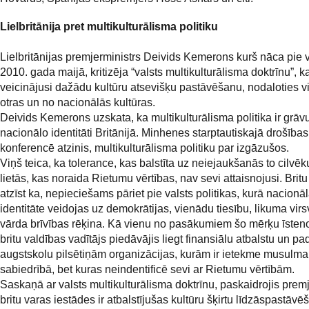
Lielbritānija pret multikulturālisma politiku
Lielbritānijas premjerministrs Deivids Kemerons kurš nāca pie 
2010. gada maijā, kritizēja “valsts multikulturālisma doktrīnu”, k
veicinājusi dažādu kultūru atsevišķu pastāvēšanu, nodaloties v
otras un no nacionālās kultūras.
Deivids Kemerons uzskata, ka multikulturālisma politika ir grāv
nacionālo identitāti Britānijā. Minhenes starptautiskajā drošība
konferencē atzinis, multikulturālisma politiku par izgāzušos.
Viņš teica, ka tolerance, kas balstīta uz neiejaukšanās to cilvē
lietās, kas noraida Rietumu vērtības, nav sevi attaisnojusi. Brit
atzīst ka, nepieciešams pāriet pie valsts politikas, kurā nacionā
identitāte veidojas uz demokrātijas, vienādu tiesību, likuma vir
vārda brīvības rēķina. Kā vienu no pasākumiem šo mērķu īsten
britu valdības vadītājs piedāvājis liegt finansiālu atbalstu un pa
augstskolu pilsētiņām organizācijas, kurām ir ietekme musulm
sabiedrībā, bet kuras neindentificē sevi ar Rietumu vērtībām.
Saskaņā ar valsts multikulturālisma doktrīnu, paskaidrojis premj
britu varas iestādes ir atbalstījušas kultūru šķirtu līdzāspastāvēš