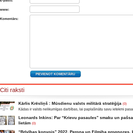
E-pasts:
www:
Komentārs:
Citi raksti
Kārlis Krēsliņš : Mūsdienu valsts militārā stratēģija
(0)
Kādas ir valsts nelikumīgas darbības, lai paplašinātu savu ietekmi pas
Moldova, kad sabruka PSRS, Gruzijā, kur bija iekšējais konflikts, miera 
Leonards Inkins: Par “Krievu pasaules” smaku un paš
Krievijas un ar to aizstāvēšanu pamatots iebrukums Gruzijā. Ukrainā a
lietām
(0)
un izveidot militāro konfliktu Doņeckas un Luganskas novados. Vai tas 
Leonards Inkins: Biedrības “Latvietis” biedrs, grāmatu autors: Neizmant
neatgādina to, kā attīstījās notikumi pirms II pasaules kara? Nākamais
“Brīvības konvojs” 2022, Perona un Filmiha prognozes, k