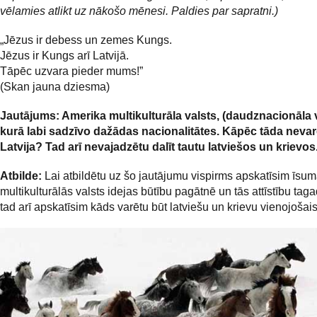
vēlamies atlikt uz nākošo mēnesi. Paldies par sapratni.)
„Jēzus ir debess un zemes Kungs.
Jēzus ir Kungs arī Latvijā.
Tāpēc uzvara pieder mums!”
(Skan jauna dziesma)
Jautājums: Amerika multikulturāla valsts, (daudznacionāla v
kurā labi sadzīvo dažādas nacionalitātes. Kāpēc tāda nevarē
Latvija? Tad arī nevajadzētu dalīt tautu latviešos un krievos
Atbilde:
Lai atbildētu uz šo jautājumu vispirms apskatīsim īsu
multikulturālās valsts idejas būtību pagātnē un tās attīstību tag
tad arī apskatīsim kāds varētu būt latviešu un krievu vienojošai