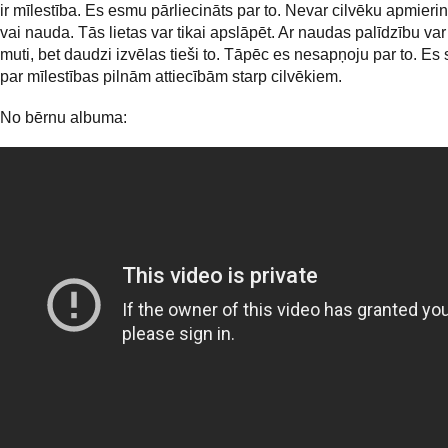
ir mīlestība. Es esmu pārliecināts par to. Nevar cilvēku apmierin
vai nauda. Tās lietas var tikai apslāpēt. Ar naudas palīdzību var
muti, bet daudzi izvēlas tieši to. Tāpēc es nesapņoju par to. Es
par mīlestības pilnām attiecībām starp cilvēkiem.
No bērnu albuma: