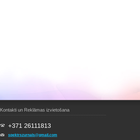
Kontakti un Reklāmas izvietošana
+371 26111813
spektrszurnals@gmail.com