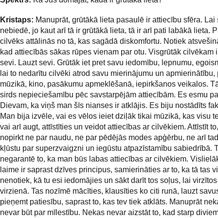
Kristaps:
Manuprāt, grūtākā lieta pasaulē ir attiecību sfēra. Lai
nebiedē, jo kaut arī tā ir grūtākā lieta, tā ir arī pati labākā lieta. 
cilvēks attālinās no tā, kas sagādā diskomfortu. Notiek atsveši
kad attiecībās sākas rūpes vienam par otu. Visgrūtāk cilvēkam ir
sevi. Lauzt sevi. Grūtāk iet pret savu iedomību, lepnumu, egoi
lai to nedarītu cilvēki atrod savu mierinājumu un apmierinātību
mūzikā, kino, pasākumu apmeklēšanā, iepirkšanos veikalos. T
sirds nepieciešamību pēc savstarpējām attiecībām. Es esmu pa
Dievam, ka viņš man šīs nianses ir atklājis. Es biju nostādīts fak
Man bija izvēle, vai es vēlos ieiet dziļāk tikai mūzikā, kas visu te
vai arī augt, attīstīties un veidot attiecības ar cilvēkiem. Attīstīt t
nopirkt ne par naudu, ne par pēdējās modes apģērbu, ne arī tad
kļūstu par superzvaigzni un iegūstu atpazīstamību sabiedrībā. 
negarantē to, ka man būs labas attiecības ar cilvēkiem. Vislielā
laime ir saprast dzīves principus, samierināties ar to, ka tā tas v
nenotiek, kā tu esi iedomājies un sākt darīt tos soļus, lai virzīto
virzienā. Tas nozīmē mācīties, klausīties ko citi runā, lauzt sav
pieņemt patiesību, saprast to, kas tev tiek atklāts. Manuprāt ne
nevar būt par mīlestību. Nekas nevar aizstāt to, kad starp divie