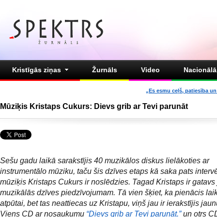
Kristīgās ziņas
Žurnāls
Video
Nacionālā 
„Es esmu ceļš, patiesība un 
Mūziķis Kristaps Cukurs: Dievs grib ar Tevi parunāt
Sešu gadu laikā sarakstījis 40 muzikālos diskus lielākoties ar
instrumentālo mūziku, taču šis dzīves etaps kā saka pats inter
mūziķis Kristaps Cukurs ir noslēdzies. Tagad Kristaps ir gatav
muzikālās dzīves piedzīvojumam. Tā vien šķiet, ka pienācis lai
atpūtai, bet tas neattiecas uz Kristapu, viņš jau ir ierakstījis ja
Viens CD ar nosaukumu
“Dievs grib ar Tevi parunāt.”
un otrs CD