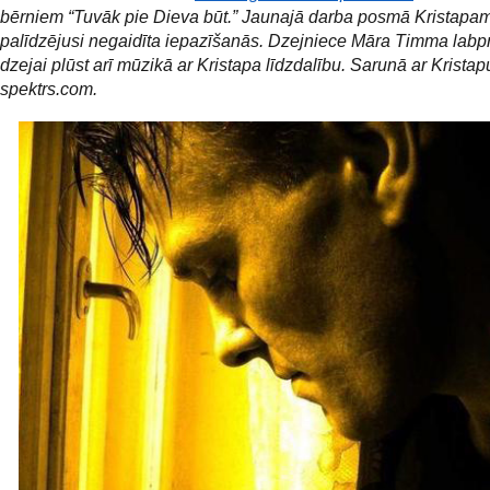
bērniem “Tuvāk pie Dieva būt.” Jaunajā darba posmā Kristapa
palīdzējusi negaidīta iepazīšanās. Dzejniece Māra Timma labpr
dzejai plūst arī mūzikā ar Kristapa līdzdalību. Sarunā ar Krista
spektrs.com.