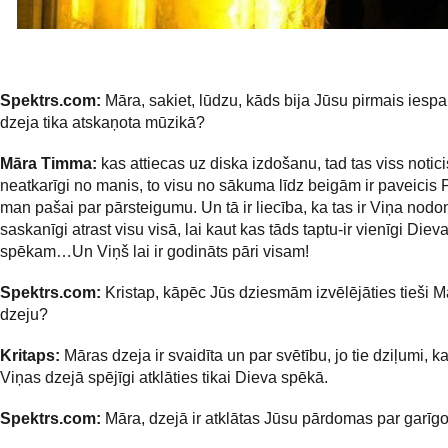
Spektrs.com:
Māra, sakiet, lūdzu, kāds bija Jūsu pirmais iespa
dzeja tika atskaņota mūzikā?
Māra Timma:
kas attiecas uz diska izdošanu, tad tas viss noticis 
neatkarīgi no manis, to visu no sākuma līdz beigām ir paveicis 
man pašai par pārsteigumu. Un tā ir liecība, ka tas ir Viņa nodom
saskanīgi atrast visu visā, lai kaut kas tāds taptu-ir vienīgi Die
spēkam…Un Viņš lai ir godināts pāri visam!
Spektrs.com:
Kristap, kāpēc Jūs dziesmām izvēlējāties tieši 
dzeju?
Kritaps:
Māras dzeja ir svaidīta un par svētību, jo tie dziļumi, k
Viņas dzejā spējīgi atklāties tikai Dieva spēkā.
Spektrs.com:
Māra, dzejā ir atklātas Jūsu pārdomas par garīg