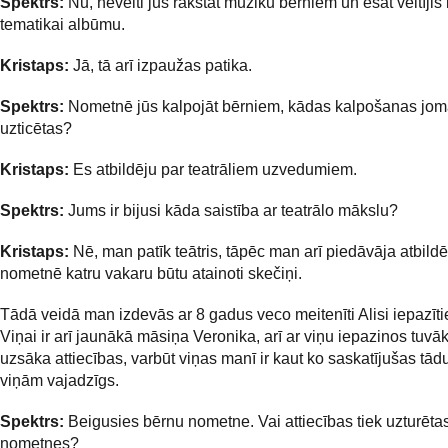
Spektrs:
Nu, nevelti jūs rakstāt mūziku bērniem un esat veltījis
tematikai albūmu.
Kristaps:
Jā, tā arī izpaužas patika.
Spektrs:
Nometnē jūs kalpojāt bērniem, kādas kalpošanas jom
uzticētas?
Kristaps:
Es atbildēju par teatrāliem uzvedumiem.
Spektrs:
Jums ir bijusi kāda saistība ar teatrālo mākslu?
Kristaps:
Nē, man patīk teātris, tāpēc man arī piedāvāja atbildēt 
nometnē katru vakaru būtu atainoti skečiņi.
Tādā veidā man izdevās ar 8 gadus veco meitenīti Alisi iepazīti
Viņai ir arī jaunākā māsiņa Veronika, arī ar viņu iepazinos tuvā
uzsāka attiecības, varbūt viņas manī ir kaut ko saskatījušas tād
viņām vajadzīgs.
Spektrs:
Beigusies bērnu nometne. Vai attiecības tiek uzturētas
nometnes?