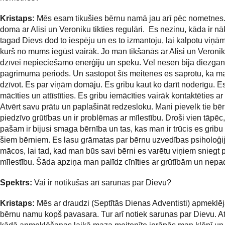
Kristaps:
Mēs esam tikušies bērnu namā jau arī pēc nometnes.
doma ar Alisi un Veroniku tikties regulāri. Es nezinu, kāda ir nā
tagad Dievs dod to iespēju un es to izmantoju, lai kalpotu viņā
kurš no mums iegūst vairāk. Jo man tikšanās ar Alisi un Veroni
dzīvei nepieciešamo enerģiju un spēku. Vēl nesen bija diezga
pagrimuma periods. Un sastopot šīs meitenes es saprotu, ka m
dzīvot. Es par viņām domāju. Es gribu kaut ko darīt noderīgu. E
mācīties un attīstīties. Es gribu iemācīties vairāk kontaktēties a
Atvērt savu prātu un paplašināt redzesloku. Mani pievelk tie bērn
piedzīvo grūtības un ir problēmas ar mīlestību. Droši vien tāpēc
pašam ir bijusi smaga bērnība un tas, kas man ir trūcis es gribu 
šiem bērniem. Es lasu grāmatas par bērnu uzvedības psiholoģi
mācos, lai tad, kad man būs savi bērni es varētu viņiem sniegt 
mīlestību. Šāda apziņa man palīdz cīnīties ar grūtībām un nepa
Spektrs:
Vai ir notikušas arī sarunas par Dievu?
Kristaps:
Mēs ar draudzi (Septītās Dienas Adventisti) apmeklē
bērnu namu kopš pavasara. Tur arī notiek sarunas par Dievu. At