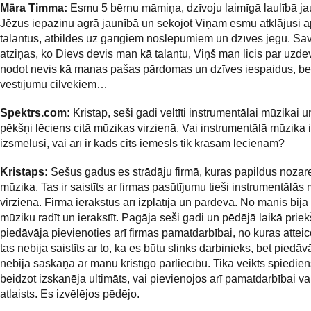
Māra Timma:
Esmu 5 bērnu māmiņa, dzīvoju laimīgā laulībā ja
Jēzus iepazinu agrā jaunībā un sekojot Viņam esmu atklājusi a
talantus, atbildes uz garīgiem noslēpumiem un dzīves jēgu. Sa
atziņas, ko Dievs devis man kā talantu, Viņš man licis par uzd
nodot nevis kā manas pašas pārdomas un dzīves iespaidus, be
vēstījumu cilvēkiem…
Spektrs.com:
Kristap, seši gadi veltīti instrumentālai mūzikai u
pēkšņi lēciens citā mūzikas virzienā. Vai instrumentālā mūzika i
izsmēlusi, vai arī ir kāds cits iemesls tik krasam lēcienam?
Kristaps:
Sešus gadus es strādāju firmā, kuras papildus nozare
mūzika. Tas ir saistīts ar firmas pasūtījumu tieši instrumentālās
virzienā. Firma ierakstus arī izplatīja un pārdeva. No manis bija
mūziku radīt un ierakstīt. Pagāja seši gadi un pēdējā laikā prie
piedāvāja pievienoties arī firmas pamatdarbībai, no kuras atteic
tas nebija saistīts ar to, ka es būtu slinks darbinieks, bet piedā
nebija saskaņā ar manu kristīgo pārliecību. Tika veikts spiedie
beidzot izskanēja ultimāts, vai pievienojos arī pamatdarbībai vai
atlaists. Es izvēlējos pēdējo.