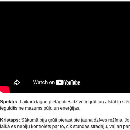
Spektrs:
Laikam tagad pielāgoties dzīvē ir grūti un atstāt to sfēr
ieguldīts ne mazums pūļu un enerģijas.
Kristaps:
Sākumā bija grūti pierast pie jauna dzīves režīma. J
laikā es nebiju kontrolēts par to, cik stundas strādāju, vai arī par 