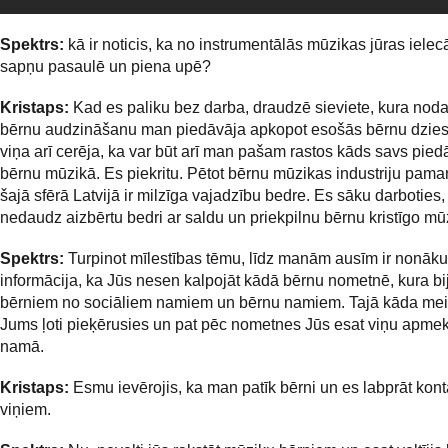
Spektrs:
kā ir noticis, ka no instrumentālās mūzikas jūras ielec
sapņu pasaulē un piena upē?
Kristaps:
Kad es paliku bez darba, draudzē sieviete, kura noda
bērnu audzināšanu man piedāvāja apkopot esošās bērnu dzie
viņa arī cerēja, ka var būt arī man pašam rastos kāds savs pie
bērnu mūzikā. Es piekritu. Pētot bērnu mūzikas industriju paman
šajā sfērā Latvijā ir milzīga vajadzību bedre. Es sāku darboties,
nedaudz aizbērtu bedri ar saldu un priekpilnu bērnu kristīgo mū
Spektrs:
Turpinot mīlestības tēmu, līdz manām ausīm ir nonāku
informācija, ka Jūs nesen kalpojāt kādā bērnu nometnē, kura bij
bērniem no sociāliem namiem un bērnu namiem. Tajā kāda meit
Jums ļoti pieķērusies un pat pēc nometnes Jūs esat viņu apmek
namā.
Kristaps:
Esmu ievērojis, ka man patīk bērni un es labprāt kont
viņiem.