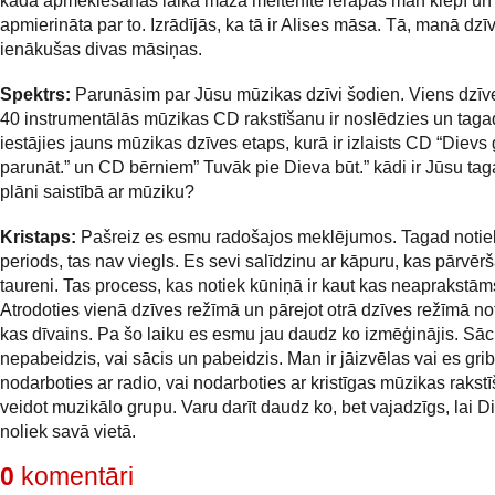
kādā apmeklēšanas laikā maza meitenīte ierāpās man klēpī un 
apmierināta par to. Izrādījās, ka tā ir Alises māsa. Tā, manā dzīv
ienākušas divas māsiņas.
Spektrs:
Parunāsim par Jūsu mūzikas dzīvi šodien. Viens dzīv
40 instrumentālās mūzikas CD rakstīšanu ir noslēdzies un tagad
iestājies jauns mūzikas dzīves etaps, kurā ir izlaists CD “Dievs 
parunāt.” un CD bērniem” Tuvāk pie Dieva būt.” kādi ir Jūsu tag
plāni saistībā ar mūziku?
Kristaps:
Pašreiz es esmu radošajos meklējumos. Tagad notie
periods, tas nav viegls. Es sevi salīdzinu ar kāpuru, kas pārvēr
taureni. Tas process, kas notiek kūniņā ir kaut kas neaprakstām
Atrodoties vienā dzīves režīmā un pārejot otrā dzīves režīmā no
kas dīvains. Pa šo laiku es esmu jau daudz ko izmēģinājis. Sāc
nepabeidzis, vai sācis un pabeidzis. Man ir jāizvēlas vai es gri
nodarboties ar radio, vai nodarboties ar kristīgas mūzikas rakstī
veidot muzikālo grupu. Varu darīt daudz ko, bet vajadzīgs, lai 
noliek savā vietā.
0
komentāri