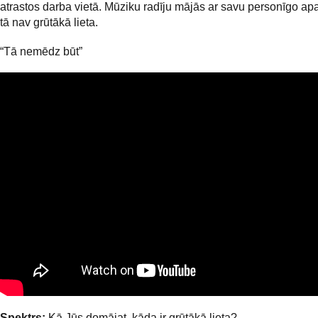
atrastos darba vietā. Mūziku radīju mājās ar savu personīgo apa
tā nav grūtākā lieta.
“Tā nemēdz būt”
Spektrs:
Kā Jūs domājat, kāda ir grūtākā lieta?