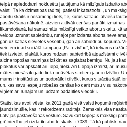
telpā nepiedodami noklusētu jautājumu kā milzīgais izdarīto abo
valstī. Tā kā dzimstības rādītāji patiesi ir katastrofāli, un mākslīg
abortu skaits ir nesamērīgi liels, tie, kurus satrauc latviešu tauta
pastāvēšana nākotnē, aizvien aktīvāk cenšas panākt izmaiņas
likumdošanā, lai samazinātu mākslīgi veikto abortu skaitu, kā a
veidos uzrunāt sabiedrību, runājot par izdarītā aborta nevēla
gan uz katras sievietes veselību, gan arī sabiedrību kopumā. V
veidiem ir arī sociālā kampaņa „Par dzīvību”, kā ietvaros dažād
tiek izvietoti plakāti, kuros redzami sabiedrībā atpazīstami cilvēk
aicina topošās māmiņas izšķirties saglabāt bērniņu. Nu jau kād
plakātus var apskatīt arī liepājnieki. Arī Liepāja izmirst, arī mūsu
mātes miesās ik gadu tiek nonāvētas simtiem jauno dzīvību. Un,
mums ir institūcijas un godprātīgi cilvēki, kurus situācija šajā j
un, kas savu iespēju robežās cenšas ko darīt mūsu visu nākotne
viņiem arī runājām un lūdzām padalīties viedoklī.
Statistikas avoti vēsta, ka 2011.gadā visā valstī kopumā reģistrē
jaundzimušie, kas ir rekordzems rādītājs. Zemākais visā neatka
Latvijas pastāvēšanas vēsturē. Savukārt kopējais mākslīgi pārt
grūtniecību jeb izdarīto abortu skaits ir 7089. Tā kā publiski na