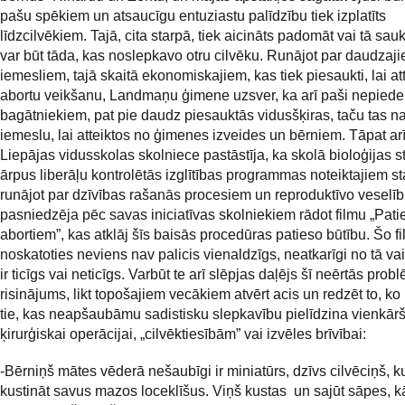
pašu spēkiem un atsaucīgu entuziastu palīdzību tiek izplatīts
līdzcilvēkiem. Tajā, cita starpā, tiek aicināts padomāt vai tā sauk
var būt tāda, kas noslepkavo otru cilvēku. Runājot par daudzaj
iemesliem, tajā skaitā ekonomiskajiem, kas tiek piesaukti, lai at
abortu veikšanu, Landmaņu ģimene uzsver, ka arī paši nepiede
bagātniekiem, pat pie daudz piesauktās vidusšķiras, taču tas nav
iemeslu, lai atteiktos no ģimenes izveides un bērniem. Tāpat ar
Liepājas vidusskolas skolniece pastāstīja, ka skolā bioloģijas s
ārpus liberāļu kontrolētās izglītības programmas noteiktajiem s
runājot par dzīvības rašanās procesiem un reproduktīvo veselīb
pasniedzēja pēc savas iniciatīvas skolniekiem rādot filmu „Pati
abortiem”, kas atklāj šīs baisās procedūras patieso būtību. Šo f
noskatoties neviens nav palicis vienaldzīgs, neatkarīgi no tā vai
ir ticīgs vai neticīgs. Varbūt te arī slēpjas daļējs šī neērtās pro
risinājums, likt topošajiem vecākiem atvērt acis un redzēt to, ko
tie, kas neapšaubāmu sadistisku slepkavību pielīdzina vienkārš
ķirurģiskai operācijai, „cilvēktiesībām” vai izvēles brīvībai:
-Bērniņš mātes vēderā nešaubīgi ir miniatūrs, dzīvs cilvēciņš, k
kustināt savus mazos loceklīšus. Viņš kustas un sajūt sāpes, k