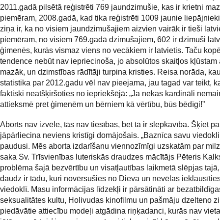
2011.gadā pilsētā reģistrēti 769 jaundzimušie, kas ir krietni ma
piemēram, 2008.gadā, kad tika reģistrēti 1009 jaunie liepājniek
ziņa ir, ka no visiem jaundzimušajiem aizvien vairāk ir tieši latv
piemēram, no visiem 769.gadā dzimušajiem, 602 ir dzimuši latv
ģimenēs, kurās vismaz viens no vecākiem ir latvietis. Taču kop
tendence nebūt nav iepriecinoša, jo absolūtos skaitļos kļūstam 
mazāk, un dzimstības rādītāji turpina kristies. Reisa norāda, kaut
statistika par 2012.gadu vēl nav pieejama, jau tagad var teikt, k
faktiski neatšķiršoties no iepriekšējā: „Ja nekas kardināli nemai
attieksmē pret ģimenēm un bērniem kā vērtību, būs bēdīgi!”
Aborts nav izvēle, tās nav tiesības, bet tā ir slepkavība. Šķiet p
jāpārliecina neviens kristīgi domājošais. „Baznīca savu viedokli 
paudusi. Mēs aborta izdarīšanu viennozīmīgi uzskatām par milz
saka Sv. Trīsvienības luteriskās draudzes mācītājs Pēteris Kalk
problēma šajā bezvērtību un visatļautības laikmetā slēpjas tajā, 
daudz ir tādu, kuri novērsušies no Dieva un nevēlas ieklausītie
viedoklī. Masu informācijas līdzekļi ir pārsātināti ar bezatbildīga
seksualitātes kultu, Holivudas kinofilmu un pašmāju dzelteno z
piedāvātie attiecību modeļi atgādina riņķadanci, kurās nav viet