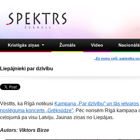
Kristīgās ziņas
Žurnāls
Video
Nacionālā 
„Es esmu ceļš, patiesība un 
Liepājnieki par dzīvību
Vēstīts, ka Rīgā notikusi
Kampaņa „Par dzīvību” un tās ietvaros 
noslēguma koncerts „Grēksūdze”
. Pēc norisēm Rīgā kampaņa 
ceļojumā pa visu Latviju. Jaunas ziņas no Liepājas.
Autors: Viktors Birze