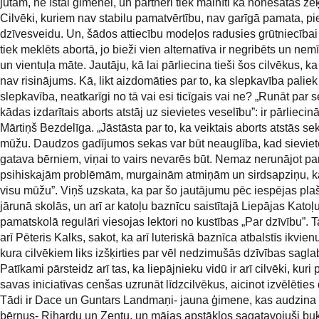
jūtām, ne īstai ģimenei, un partneri tiek mainīti kā nonēsātas ze
Cilvēki, kuriem nav stabilu pamatvērtību, nav garīgā pamata, p
dzīvesveidu. Un, šādos attiecību modeļos radusies grūtniecībai
tiek meklēts abortā, jo bieži vien alternatīva ir negribēts un nem
un vientuļa māte. Jautāju, kā lai pārliecina tieši šos cilvēkus, ka
nav risinājums. Kā, likt aizdomāties par to, ka slepkavība paliek
slepkavība, neatkarīgi no tā vai esi ticīgais vai ne? „Runāt par 
kādas izdarītais aborts atstāj uz sievietes veselību”: ir pārliecin
Mārtiņš Bezdelīga. „Jāstāsta par to, ka veiktais aborts atstās se
mūžu. Daudzos gadījumos sekas var būt neauglība, kad sieviet
gatava bērniem, viņai to vairs nevarēs būt. Nemaz nerunājot pa
psihiskajām problēmām, murgainām atmiņām un sirdsapziņu, k
visu mūžu”. Viņš uzskata, ka par šo jautājumu pēc iespējas plaš
jārunā skolās, un arī ar katoļu baznīcu saistītajā Liepājas Katoļ
pamatskolā regulāri viesojas lektori no kustības „Par dzīvību”. T
arī Pēteris Kalks, sakot, ka arī luteriskā baznīca atbalstīs ikvienu
kura cilvēkiem liks izšķirties par vēl nedzimušās dzīvības sagl
Patīkami pārsteidz arī tas, ka liepājnieku vidū ir arī cilvēki, kuri
savas iniciatīvas cenšas uzrunāt līdzcilvēkus, aicinot izvēlēties 
Tādi ir Dace un Guntars Landmaņi- jauna ģimene, kas audzina
bērnus- Rihardu un Zentu, un mājas apstākļos sagatavojuši buk