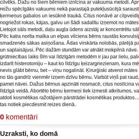
cilvēks. Dažu no šiem bērniem iznīcina ar vakuuma metodi. A
reižu spēcīgāks vakuums nekā parastajā putekļusūcējā saraust
ķermeņus gabalos un iesūknē traukā. Citus nonāvē ar cilpveidī
nogriežot rokas, kājas, galvu un šādi sadalītu izņemot no māte
Lietojot sāls metodi, daļu augļa ūdens aizstāj ar koncentrētu sā
Pēc katra norīta malka un elpas vilciena bērns raustās konvulsi
smadzenēs sākas asiņošana. Ādas virskārta nolobās, pārējā pal
un saplaisājusi. Pēc dažām stundām var atnākt mokpilnā nāve.
grūtniecības laiks šīm vai līdzīgām metodēm ir jau par lielu, pal
izdarīt histerotomiju – kaut ko līdzīgu ķeizargriezienam, kura mēr
nevis glābt bērnu, bet – viņu nogalināt. Ķirurģiski atverot mātes
no tās gandrīz vienmēr izņem dzīvu bērnu. Varbūt viņš pat raud,
pamet nāvei. Dažus bērnus apzināti nosmacē, citus noslīcina v
līdzīgā veidā. Abortēto bērnu ķermeņi tiek izmesti atkritumos, va
atdoti kosmētikas ražotājiem pārstrādei kosmētikas produktos…
tas notiek piecdesmit reizes dienā.
0
komentāri
Uzraksti, ko domā