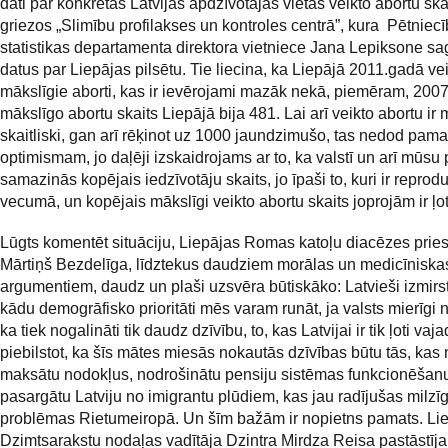
dati par konkrētās Latvijas apdzīvotajās vietās veikto abortu ska
griezos „Slimību profilakses un kontroles centrā”, kura Pētniec
statistikas departamenta direktora vietniece Jana Lepiksone sa
datus par Liepājas pilsētu. Tie liecina, ka Liepājā 2011.gadā vei
mākslīgie aborti, kas ir ievērojami mazāk nekā, piemēram, 200
mākslīgo abortu skaits Liepājā bija 481. Lai arī veikto abortu i
skaitliski, gan arī rēķinot uz 1000 jaundzimušo, tas nedod pam
optimismam, jo daļēji izskaidrojams ar to, ka valstī un arī mūsu 
samazinās kopējais iedzīvotāju skaits, jo īpaši to, kuri ir reprod
vecumā, un kopējais mākslīgi veikto abortu skaits joprojām ir ļot
Lūgts komentēt situāciju, Liepājas Romas katoļu diacēzes pries
Mārtiņš Bezdelīga, līdztekus daudziem morālas un medicīnisk
argumentiem, daudz un plaši uzsvēra būtiskāko: Latvieši izmirst
kādu demogrāfisko prioritāti mēs varam runāt, ja valsts mierīgi 
ka tiek nogalināti tik daudz dzīvību, to, kas Latvijai ir tik ļoti vaj
piebilstot, ka šīs mātes miesās nokautās dzīvības būtu tās, kas
maksātu nodokļus, nodrošinātu pensiju sistēmas funkcionēšan
pasargātu Latviju no imigrantu plūdiem, kas jau radījušas milzī
problēmas Rietumeiropā. Un šīm bažām ir nopietns pamats. Li
Dzimtsarakstu nodaļas vadītāja Dzintra Mirdza Reisa pastāstīja