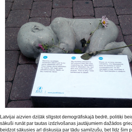
Latvijai aizvien dziļāk slīgstot demogrāfiskajā bedrē, politiķi bei
sākuši runāt par tautas izdzīvošanas jautājumiem dažādos gri
beidzot sākusies arī diskusija par tādu samilzušu, bet līdz šim 