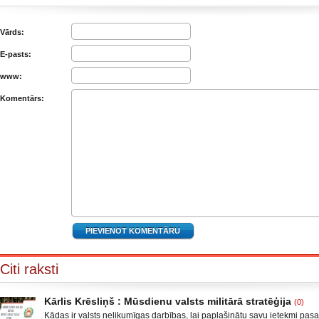
Vārds:
E-pasts:
www:
Komentārs:
Citi raksti
Kārlis Krēsliņš : Mūsdienu valsts militārā stratēģija
(0)
Kādas ir valsts nelikumīgas darbības, lai paplašinātu savu ietekmi pas