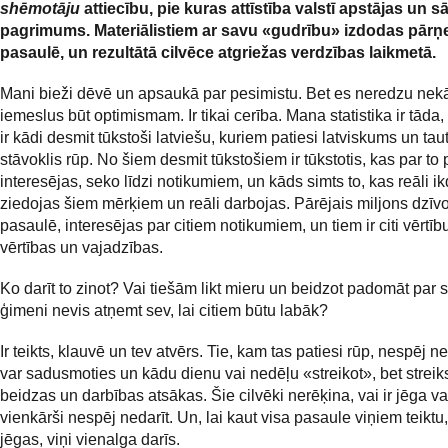
shēmotāju
attiecību, pie kuras attīstība valstī apstājas un s
pagrimums. Materiālistiem ar savu «gudrību» izdodas pārņ
pasaulē, un rezultātā cilvēce atgriežas verdzības laikmetā.
Mani bieži dēvē un apsaukā par pesimistu. Bet es neredzu ne
iemeslus būt optimismam. Ir tikai cerība. Mana statistika ir tāda,
ir kādi desmit tūkstoši latviešu, kuriem patiesi latviskums un tau
stāvoklis rūp. No šiem desmit tūkstošiem ir tūkstotis, kas par to 
interesējas, seko līdzi notikumiem, un kāds simts to, kas reāli i
ziedojas šiem mērķiem un reāli darbojas. Pārējais miljons dzīvo 
pasaulē, interesējas par citiem notikumiem, un tiem ir citi vērtību k
vērtības un vajadzības.
Ko darīt to zinot? Vai tiešām likt mieru un beidzot padomāt par 
ģimeni nevis atņemt sev, lai citiem būtu labāk?
Ir teikts, klauvē un tev atvērs. Tie, kam tas patiesi rūp, nespēj ne
var sadusmoties un kādu dienu vai nedēļu «streikot», bet streiks
beidzas un darbības atsākas. Šie cilvēki nerēķina, vai ir jēga va
vienkārši nespēj nedarīt. Un, lai kaut visa pasaule viņiem teiktu
jēgas, viņi vienalga darīs.