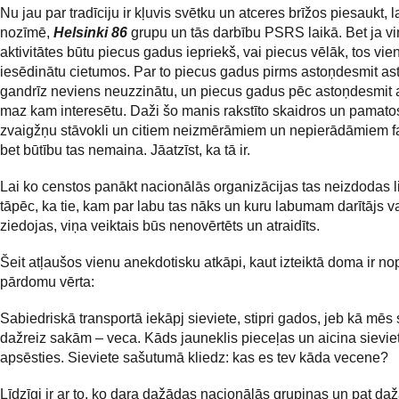
Nu jau par tradīciju ir kļuvis svētku un atceres brīžos piesaukt, 
nozīmē,
Helsinki 86
grupu un tās darbību PSRS laikā. Bet ja v
aktivitātes būtu piecus gadus iepriekš, vai piecus vēlāk, tos vie
iesēdinātu cietumos. Par to piecus gadus pirms astoņdesmit as
gandrīz neviens neuzzinātu, un piecus gadus pēc astoņdesmit a
maz kam interesētu. Daži šo manis rakstīto skaidros un pamato
zvaigžņu stāvokli un citiem neizmērāmiem un nepierādāmiem f
bet būtību tas nemaina. Jāatzīst, ka tā ir.
Lai ko censtos panākt nacionālās organizācijas tas neizdodas l
tāpēc, ka tie, kam par labu tas nāks un kuru labumam darītājs vai
ziedojas, viņa veiktais būs nenovērtēts un atraidīts.
Šeit atļaušos vienu anekdotisku atkāpi, kaut izteiktā doma ir no
pārdomu vērta:
Sabiedriskā transportā iekāpj sieviete, stipri gados, jeb kā mēs
dažreiz sakām – veca. Kāds jauneklis pieceļas un aicina sieviet
apsēsties. Sieviete sašutumā kliedz: kas es tev kāda vecene?
Līdzīgi ir ar to, ko dara dažādas nacionālās grupiņas un pat daža