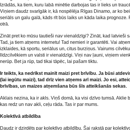
Izrādās, ka tiem, kuru labā minētie darbojas tas ir lieks un trauc
Viņiem daudz svarīgāk ir, kā nospēlēja Rīgas Dinamo, ar ko be
seriāls un galu galā, kāds rīt būs laiks un kāda laika prognoze. 
otrā.
Zināt pret ko mūsu tautieši nav vienaldzīgi? Zināt, kad latvieši 
Tad, ja tiem atņems internetu! Tad nemieri ir garantēti. Vai atņe
izklaides, kā sportu, seriālus un, citus burziņus. Vairums cilvēku
līdzcilvēkiem un valsti ir vienaldzīgi. Viņi nav ļauni, viņiem vien
nerūp. Bet ja rūp, tad tikai tāpēc, lai pašam tiktu.
Ir teikts, ka nedrīkst mainīt maizi pret brīvību. Ja būsi atdevi
(lai iegūtu maizi), tad drīz vien atņems arī maizi. Jo esi, attei
brīvības, un maizes atņemšana būs šīs atteikšanās sekas.
Aklais nezina, ka ir akls. Viņš domā, ka visi dzīvo tumsā. Aklie b
kas redz un nav akli, ceļu rāda. Tas ir par mums.
Kolektīvā atbildība
Daudz ir dzirdēts par kolektīvo atbildību. Šai rakstā par kolektīv