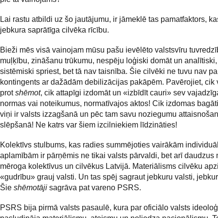
Lai rastu atbildi uz šo jautājumu, ir jāmeklē tas pamatfaktors, k
jebkura saprātīga cilvēka rīcību.
Bieži mēs visā vainojam mūsu pašu ievēlēto valstsvīru tuvredzī
muļķību, zināšanu trūkumu, nespēju loģiski domāt un analītiski,
sistēmiski spriest, bet tā nav taisnība. Šie cilvēki ne tuvu nav p
kontingents ar dažādām debilizācijas pakāpēm. Pavērojiet, cik ve
prot
shēmot
, cik attapīgi izdomāt un «izbīdīt cauri» sev vajadzī
normas vai noteikumus, normatīvajos aktos! Cik izdomas bagāti
viņi ir valsts izzagšanā un pēc tam savu noziegumu attaisnošan
slēpšanā! Ne katrs var šiem izcilniekiem līdzināties!
Kolektīvs stulbums, kas radies summējoties vairākām individuā
aplamībām ir pārņēmis ne tikai valsts pārvaldi, bet arī daudzu
mēroga kolektīvus un cilvēkus Latvijā. Materiālisms cilvēku apz
«gudrību» grauj valsti. Un tas spēj sagraut jebkuru valsti, jebkur
Šie
shēmotāji
sagrāva pat vareno PSRS.
PSRS bija pirmā valsts pasaulē, kura par oficiālo valsts ideoloģ