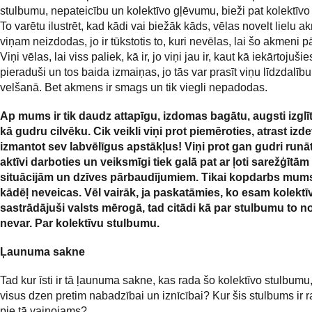
stulbumu, nepateicību un kolektīvo gļēvumu, bieži pat kolektīvo
To varētu ilustrēt, kad kādi vai biežāk kāds, vēlas novelt lielu a
viņam neizdodas, jo ir tūkstotis to, kuri nevēlas, lai šo akmeni p
Viņi vēlas, lai viss paliek, kā ir, jo viņi jau ir, kaut kā iekārtojušie
pieraduši un tos baida izmaiņas, jo tās var prasīt viņu līdzdalī
velšanā. Bet akmens ir smags un tik viegli nepadodas.
Ap mums ir tik daudz attapīgu, izdomas bagātu, augsti izglīt
kā gudru cilvēku. Cik veikli viņi prot piemēroties, atrast izd
izmantot sev labvēlīgus apstākļus! Viņi prot gan gudri runā
aktīvi darboties un veiksmīgi tiek galā pat ar ļoti sarežģītām
situācijām un dzīves pārbaudījumiem. Tikai kopdarbs mum
kādēļ neveicas. Vēl vairāk, ja paskatāmies, ko esam kolektīv
sastrādājuši valsts mērogā, tad citādi kā par stulbumu to n
nevar. Par kolektīvu stulbumu.
Ļaunuma sakne
Tad kur īsti ir tā ļaunuma sakne, kas rada šo kolektīvo stulbum
visus dzen pretim nabadzībai un iznīcībai? Kur šis stulbums ir 
pie tā vainojams?