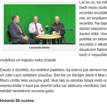
Lai ko un, kā mē
bieži mūsu darb
iecerēto rezultāt
nav arī iespēja
iecerēto. Ne tāp
darām nepareizi,
darām slikti. Vie
politikā un eko
rezultāts ir atka
Leonards Inkins
daudziem faktori
bieži ir nejaušīb
muļķības un loģisku seku izraisīti.
Daudz ir dzirdēts, ka nedrīkst padoties, ka ūdens pat akmenī rie
un zāle cauri asfaltam izlaužas. Bet šie un līdzīgie stāsti ir tikai 
Mazs cinītis lielu vezumu gāž, tikai tad, ja atrodas īstajā vietā un
neprecizitāte ir kaut par desmit laika vai attāluma vienībām, tad c
nekādi neietekmē vezuma gaitu.
Helsinki 86 nozīme