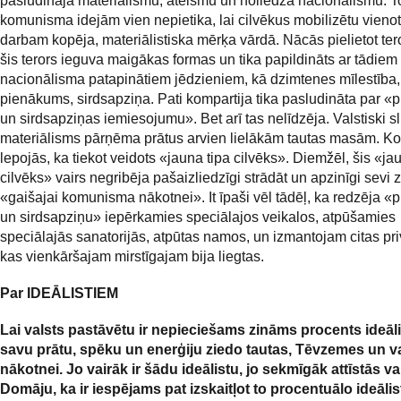
pasludināja materiālismu, ateismu un noliedza nacionālismu. T
komunisma idejām vien nepietika, lai cilvēkus mobilizētu vien
darbam kopēja, materiālistiska mērķa vārdā. Nācās pielietot ter
šis terors ieguva maigākas formas un tika papildināts ar tādiem
nacionālisma patapinātiem jēdzieniem, kā dzimtenes mīlestība,
pienākums, sirdsapziņa. Pati kompartija tika pasludināta par «p
un sirdsapziņas iemiesojumu». Bet arī tas nelīdzēja. Valstiski s
materiālisms pārņēma prātus arvien lielākām tautas masām. Ko
lepojās, ka tiekot veidots «jauna tipa cilvēks». Diemžēl, šis «ja
cilvēks» vairs negribēja pašaizliedzīgi strādāt un apzinīgi sevi 
«gaišajai komunisma nākotnei». It īpaši vēl tādēļ, ka redzēja «p
un sirdsapziņu» iepērkamies speciālajos veikalos, atpūšamies
speciālajās sanatorijās, atpūtas namos, un izmantojam citas priv
kas vienkāršajam mirstīgajam bija liegtas.
Par IDEĀLISTIEM
Lai valsts pastāvētu ir nepieciešams zināms procents ideāli
savu prātu, spēku un enerģiju ziedo tautas, Tēvzemes un v
nākotnei. Jo vairāk ir šādu ideālistu, jo sekmīgāk attīstās va
Domāju, ka ir iespējams pat izskaitļot to procentuālo ideāli