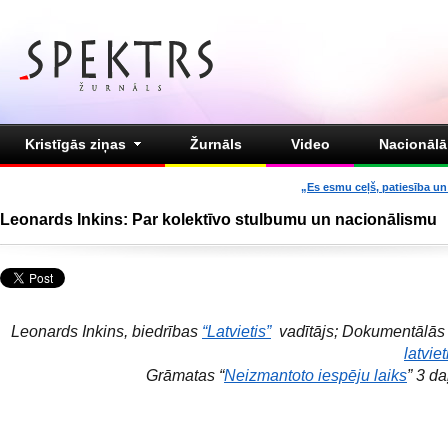
Kristīgās ziņas
Žurnāls
Video
Nacionālā 
„Es esmu ceļš, patiesība un 
Leonards Inkins: Par kolektīvo stulbumu un nacionālismu
Leonards Inkins, biedrības
“Latvietis”
vadītājs; Dokumentālās
latvie
Grāmatas “
Neizmantoto iespēju laiks
” 3 d