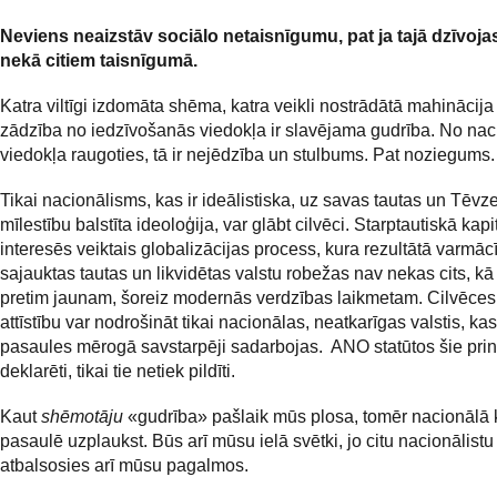
Neviens neaizstāv sociālo netaisnīgumu, pat ja tajā dzīvoja
nekā citiem taisnīgumā.
Katra viltīgi izdomāta shēma, katra veikli nostrādātā mahinācija
zādzība no iedzīvošanās viedokļa ir slavējama gudrība. No na
viedokļa raugoties, tā ir nejēdzība un stulbums. Pat noziegums.
Tikai nacionālisms, kas ir ideālistiska, uz savas tautas un Tēv
mīlestību balstīta ideoloģija, var glābt cilvēci. Starptautiskā kapi
interesēs veiktais globalizācijas process, kura rezultātā varmācī
sajauktas tautas un likvidētas valstu robežas nav nekas cits, kā
pretim jaunam, šoreiz modernās verdzības laikmetam. Cilvēces
attīstību var nodrošināt tikai nacionālas, neatkarīgas valstis, ka
pasaules mērogā savstarpēji sadarbojas. ANO statūtos šie princi
deklarēti, tikai tie netiek pildīti.
Kaut
shēmotāju
«gudrība» pašlaik mūs plosa, tomēr nacionālā 
pasaulē uzplaukst. Būs arī mūsu ielā svētki, jo citu nacionālistu
atbalsosies arī mūsu pagalmos.