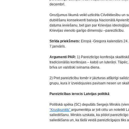
decembrī.
Grozījumus likumā veikt uzticēta Cilvēktiesību un s
dublēšanu konsekventi balsoja Nacionālā Apvienīb
datuma ieviešanu, bet gan par Krievijas ideoloģijas
Krievijas vienoto garīgo dimensiju –pareizticību.
Strīda priekšmets:
Eiropā -Gregora kalendārs 24. 
7.janvāris.
Argumenti PAR:
1) Pareizticīgo konfesija skaitliskā 
tradicionālās konfesijas – katoļi un luterāņi. Tāpēc,
brīva un valstiski svinama diena.
2) Pret pareizticību tomēr ir jāizturas atšķirīgi salī
grupu, kura ir izveidojusies pavisam nesen un skai
Pareizticības ierocis Latvijas politikā
Politiskā spēka (SC) deputāts Sergejs Mirskis (vie
“Krustpunkts”
argumentēja ar ļoti cēlu un noteikti 
saliedēšanu. Mirskis uzskata, ka pildot pareizticīg
saliedēšana un, ka tādā veidā pareizticīgajos tiks a