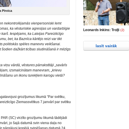
 Pirvica
en nekontrolējamās vienpersoniski lemt
domas, ka vēsturiskie agresijas un vardarbīgie
Leonards Inkins: Troļļi
(2)
u karš. Iespējams, ka Latvijas Pareizticīgo
mu, bet, ka Baznīca kārtējo reizi var tikt
sts politiskās spēles manevru veikšanai.
lasīt vairāk
at šodien dažkārt ticības sludināšanā ir milzīgs
ka viņu vārdā, vēstures pārrakstītāji „savārīs
rtējam, izsmalcinātam manevram, „krievu
dināšanu un ikonu turekļiem karogu vietā?
agatavojusi grozījumus likumā “Par svētku,
reizticīgo Ziemassvētkus 7.janvārī par svētku
PAR (SC) virzīto grozījumu likumā tādējādi
nvāri, jo šajā datumā svin viena daļa no
ļa ir pārgājusi kopējā svinēšanas datumā 24.