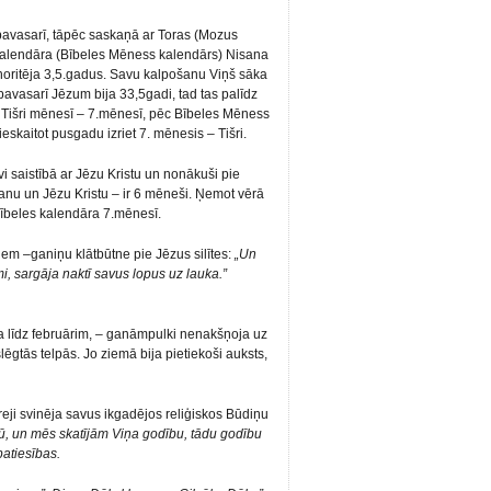
ā pavasarī, tāpēc saskaņā ar Toras (Mozus
 kalendāra (Bībeles Mēness kalendārs) Nisana
oritēja 3,5.gadus. Savu kalpošanu Viņš sāka
avasarī Jēzum bija 33,5gadi, tad tas palīdz
ī. Tišri mēnesī – 7.mēnesī, pēc Bībeles Mēness
skaitot pusgadu izriet 7. mēnesis – Tišri.
zīvi saistībā ar Jēzu Kristu un nonākuši pie
šanu un Jēzu Kristu – ir 6 mēneši. Ņemot vērā
Bībeles kalendāra 7.mēnesī.
iem –ganiņu klātbūtne pie Jēzus silītes:
„Un
i, sargāja naktī savus lopus uz lauka.”
a līdz februārim, – ganāmpulki nenakšņoja uz
ēgtās telpās. Jo ziemā bija pietiekoši auksts,
breji svinēja savus ikgadējos reliģiskos Būdiņu
, un mēs skatījām Viņa godību, tādu godību
atiesības.