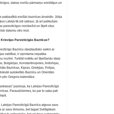
eticīgos, dabas norišu pārmaiņu svinētājus un
tās pakļautībā esošās baznīcas ārvalstīs- Jūlija
us Latvijā tik ļoti satrauc, tā arī palikušais
jas pareizticīgos norobežot un šķelt citus
t
īsto
datumu otro reizi.
o Krievijas Pareizticīgās Baznīcas?
zticīgo Baznīcu starptautisko saikni ar
ijas valdībai, ir izprotama nepatika
ku nozīmi. Turklāt notiktu arī šķelšanās starp
s, Bulgārijas, Konstantinopoles, Antiohijas,
ātu Baznīcas, Kipras, Grieķijas, Polijas,
doksāli autokefālo Baznīcu un Orientālo
in pēc Gregora kalendāra.
askaņas” paziņoja, ka Latvijas Pareizticīgā
znīcas. Paraudzīsimies, ko par to saka pati
 lapā.
, Latvijas Pareizticīgā Baznīca atguva savu
ja ar savu lēmumu, bet tagad Svētīgākais