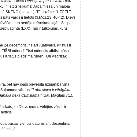
 miesa”. Dieva Dēls kļuva par Cilvēka Dēlu.”
ku ir lietots teikums: „tapa miesa un mājoja
zīmē SKENO (σκηνοῳ). Tā nozīme: “UZCELT
s pats vārds ir lietots (3.Moz.23: 40-42). Dievs
 būvēšanu un nedēļu dzīvošanu tajās. Šis pats
 Septuagintā (LXX). Tas ir tulkojums, kuru
 24.decembris, ne arī 7.janvāris. Kristus ir
TIŠRI mēnesī. Tišri mēnesis atbilst mūsu
s Kristus piedzima rudenī. Un visdrīzāk
ira, bet nav īpaši pievērsta uzmanība viņa
 Salamana vārdus: ”
Laba slava ir vērtīgāka
r labāka nekā dzimstamā
.” (Sal. Mācītājs 7:1).
tiskais, ko Dievs mums vēlējies vēstīt, ir
noticis.
iropā pastāv vienots datums 24. decembris,
-22.maijā.