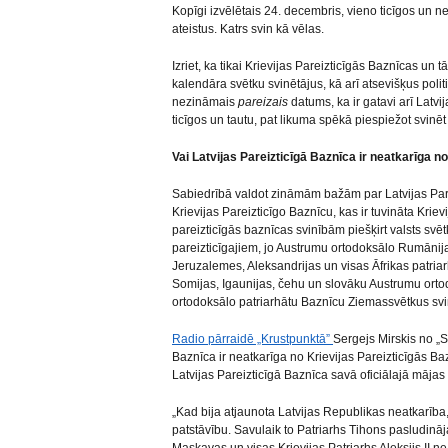
Kopīgi izvēlētais 24. decembris, vieno ticīgos un n
ateistus. Katrs svin kā vēlas.
Izriet, ka tikai Krievijas Pareizticīgās Baznīcas un 
kalendāra svētku svinētājus, kā arī atsevišķus politiķ
nezināmais
pareizais
datums, ka ir gatavi arī Latvi
ticīgos un tautu, pat likuma spēkā piespiežot svinē
Vai Latvijas Pareizticīgā Baznīca ir neatkarīga n
Sabiedrībā valdot zināmām bažām par Latvijas Parei
Krievijas Pareizticīgo Baznīcu, kas ir tuvināta Kriev
pareizticīgās baznīcas svinībām piešķirt valsts svēt
pareizticīgajiem, jo Austrumu ortodoksālo Rumānija
Jeruzalemes, Aleksandrijas un visas Āfrikas patriarh
Somijas, Igaunijas, čehu un slovāku Austrumu orto
ortodoksālo patriarhātu Baznīcu Ziemassvētkus sv
Radio pārraidē „Krustpunktā”
Sergejs Mirskis no „S
Baznīca ir neatkarīga no Krievijas Pareizticīgās Ba
Latvijas Pareizticīgā Baznīca savā oficiālajā mājas
„Kad bija atjaunota Latvijas Republikas neatkarība
patstāvību. Savulaik to Patriarhs Tihons pasludinā