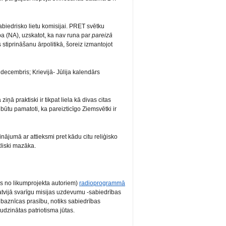
abiedrisko lietu komisijai. PRET svētku
a (NA), uzskatot, ka nav runa par
pareizā
 stiprināšanu ārpolitikā, šoreiz izmantojot
decembris; Krievijā- Jūlija kalendārs
ziņā praktiski ir tikpat liela kā divas citas
 būtu pamatoti, ka pareizticīgo Ziemsvētki ir
dzinājumā ar attieksmi pret kādu citu reliģisko
tliski mazāka.
ns no likumprojekta autoriem)
radioprogrammā
Latvijā svarīgu misijas uzdevumu -sabiedrības
o baznīcas prasību, notiks sabiedrības
udzinātas patriotisma jūtas.