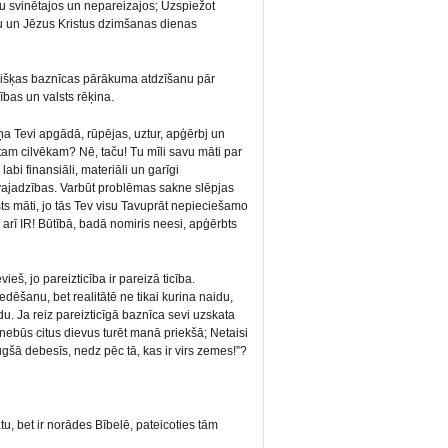
u svinētajos un nepareizajos; Uzspiežot
u un Jēzus Kristus dzimšanas dienas
evišķas baznīcas pārākuma atdzīšanu pār
bas un valsts rēķina.
iņa Tevi apgādā, rūpējas, uztur, apģērbj un
am cilvēkam? Nē, taču! Tu mīli savu māti par
labi finansiāli, materiāli un garīgi
vajadzības. Varbūt problēmas sakne slēpjas
sts māti, jo tās Tev visu Tavuprāt nepieciešamo
 arī IR! Būtībā, badā nomiris neesi, apģērbts
ieš, jo pareizticība ir pareizā ticība.
dēšanu, bet realitātē ne tikai kurina naidu,
du. Ja reiz pareizticīgā baznīca sevi uzskata
 nebūs citus dievus turēt manā priekšā; Netaisi
ugšā debesīs, nedz pēc tā, kas ir virs zemes!”?
, bet ir norādes Bībelē, pateicoties tām