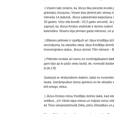
.) Visiem labi zināms, ka Jēzus tika piesists krust
grāmatu) ziņojumu, Viņam bija jāmirst pēc ebreju
mēneša 14.datumā. Jēzus sabiedriskā kalpošana n
30 gados. Viņu sita krustā –33,5.gadu vecumā. Ja p
saprast, ka Jēzus Kristus visdrīzāk ir dzimis ruden
kalendāra. Nisans bija pirmais gada mēnesis, un pie
.) Bībeles pētnieki ir izpētījuši arī Jāņa Kristītāja d
secinājuma, ka starpība starp Jāņa Kristītāja dzim
hronoloģiskos datus, Jēzus dzimis Tišri mēnesī – 
.) Pētnieki norāda arī vienu no nozīmīgākajiem fakt
gani bija ap to pašu vietu laukā, tie, nomodā būdam
(Lūk.2:8).
Saskaņā ar vēsturiskiem datiem, laikā no novembr
lauka. Ganāmpulkus dzina aplokos un tie atradās sl
krīt sniegs, lietus.
.) Jēzus Kristus mūsu Pestītājs dzimis laikā, kad e
svētkus.
„Un Vārds tapa miesa un mājoja mūsu vidū
kā Tēva vienpiedzimušā Dēla, pilnu žēlastības un p