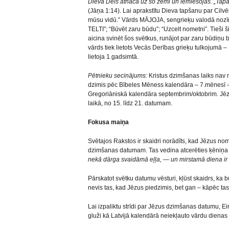
Dieva Dēls atnāca uz šo zemi un iemiesojās. „Tapa
(Jāņa 1:14). Lai aprakstītu Dieva tapšanu par Cilvē
mūsu vidū.” Vārds MĀJOJA, sengrieķu valodā no
TELTI”; “Būvēt zaru būdu”; “Uzcelt nometni”. Tieši ši
aicina svinēt šos svētkus, runājot par zaru būdiņu
vārds tiek lietots Vecās Derības grieķu tulkojumā –
lietoja 1.gadsimtā.
Pētnieku secinājums:
Kristus dzimšanas laiks nav ne
dzimis pēc Bībeles Mēness kalendāra – 7.mēnesī – 
Gregoriāniskā kalendāra septembrim/oktobrim. Jēzu
laikā, no 15. līdz 21. datumam.
Fokusa maiņa
Svētajos Rakstos ir skaidri norādīts, kad Jēzus nom
dzimšanas datumam. Tas vedina atcerēties ķēniņa
nekā dārga svaidāmā eļļa, — un mirstamā diena i
Pārskatot svētku datumu vēsturi, kļūst skaidrs, ka bū
nevis tas, kad Jēzus piedzimis, bet gan – kāpēc tas 
Lai izpaliktu strīdi par Jēzus dzimšanas datumu, E
gluži kā Latvijā kalendārā neiekļauto vārdu dienas 