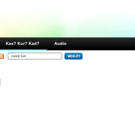
Kas? Kur? Kad?
Audio