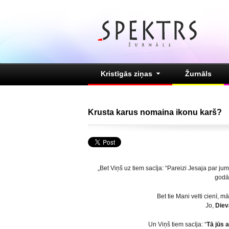
Kristīgās ziņas
Žurnāls
Krusta karus nomaina ikonu karš?
„Bet Viņš uz tiem sacīja: “Pareizi Jesaja par jums, 
godā 
Bet tie Mani velti cienī, 
Jo,
Diev
Un Viņš tiem sacīja: “
Tā jūs a