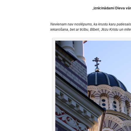
„
iznīcinādami Dieva vār
Nevienam nav noslēpums, ka krustu karu patiesais i
iekarošana, bet ar ticību, Bībeli, Jēzu Kristu un m