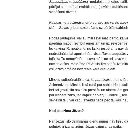
Sabiedrības saliedēšana-
nodalot pareizajos svētk
pārējai sabiedrībai (vairākumam) svētku dublēšan
svinēšanu divreiz.
Patriotisma audzināšana
- pieprasot no valsts ats
citām. Savas gribas uzspiešanu uz pārējās sabiedrī
Rodas jautājums, vai Tu mīli savu māti par to, ka v
paēdina mācot Tevi būt egoistam un uz sevi centrēt
to, ka viņa IR, neatkarīgi no tā, ka iespējams nav tik 
nodrošināta, lai apmierinātu visas Tavas augošās 
tajā, ka Tu nenovērtē ne savu māti, ne arī savu val
nav devušas. Māte Tev IR! Valsts Tev senču izcīnītā
esi, dzīvo drošībā bez reāla kara draudiem.
Mirskis radiopāraidē teica, ka
pareizais
datums jāiev
Acīmredzami Mirskis it kā runā par sabiedrības salie
bet arī grauj citu baznīcu prestižu un atņem tām go
par vispareizāko, tad kāpēc pārkāpj 1. Bausli: „Tev
sev elku tēlu vai kādu atveidu nedz pēc tā, kas ir a
Kad piedzima Jēzus?
Par Jēzus īsto dzimšanas dienu mums nav tiešu datu
pētnieki ir izanalizējuši Jēzus dzimšanas gaitu.