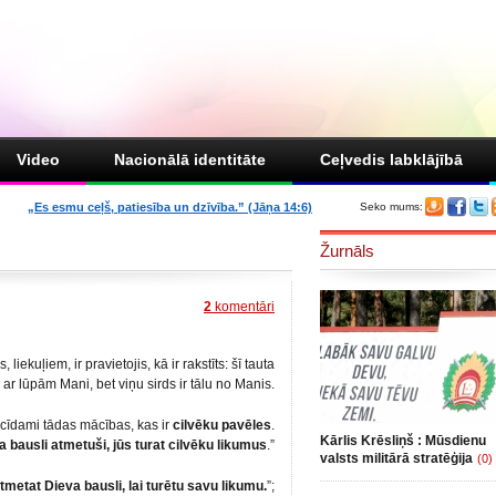
Video
Nacionālā identitāte
Ceļvedis labklājībā
„Es esmu ceļš, patiesība un dzīvība.” (Jāņa 14:6)
Seko mums:
Žurnāls
2
komentāri
liekuļiem, ir pravietojis, kā ir rakstīts: šī tauta
ar lūpām Mani, bet viņu sirds ir tālu no Manis.
mācīdami tādas mācības, kas ir
cilvēku pavēles
.
Kārlis Krēsliņš : Mūsdienu
a bausli atmetuši, jūs turat cilvēku likumus
.”
valsts militārā stratēģija
(0)
tmetat Dieva bausli, lai turētu savu likumu.
”;