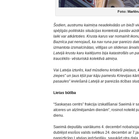
Foto: Marlēna
Šodien, austrumu kaimiņa neadekvātās un bieži vi
spējīgās politiskās situācijas kontekstā pastāv aiz
laiki var atkārtoties. Krusta karus var nomainīt ikon
Baznīca pat nenojauš, ka nav runa par
pareizo
datu
izmantota izsmalcinātas, viltīgas un slidenas ārval
Latvijā krustu karu kaitējums bija katastrofāls un p
traucēklis- vēsturiskā kolektīvā atmiņa.
Vai Latvija izturēs, kad mūsdienu kristieši pieļaus, 
ziepes” un ļaus kļūt par kāju pameslu Krievijas kā
pasaules” ieviešanā Latvijā ar
pareizās
ticības slu
Lietas būtība
“Saskaņas centrs” frakcija izskatīšanai Saeimā ir s
atceres un atzīmējamām dienām”, rosinot noteikt pa
dienu.
Saeimā deputātu vairākums 4. decembrī nobalsoja 
dublējot esošos valsts svētkus 24. decembri ar 7.ja
pareizticīgo Latvijas iedzīvotāju, savukārt otra da