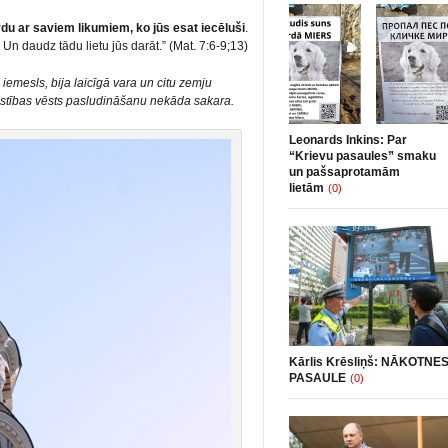
du ar saviem likumiem, ko jūs esat iecēluši
.
Un daudz tādu lietu jūs darāt.” (Mat. 7:6-9;13)
emesls, bija laicīgā vara un citu zemju
īlestības vēsts pasludināšanu nekāda sakara.
Leonards Inkins: Par
“Krievu pasaules” smaku
un pašsaprotamām
lietām
(0)
Kārlis Krēsliņš: NĀKOTNE
PASAULE
(0)