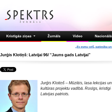
Kristīgās ziņas
Žurnāls
Video
Nacionālā 
„Es esmu ceļš, patiesība un 
Jurģis Klotiņš: Latvijai 96/ “Jauns gads Latvijai”
Jurģis Klotiņš – Mūziķis, lasa lekcijas u
kultūras projektu vadībā. Rosīgs, kristīg
Latvijas patriots.