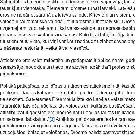
Sabiedrības līmenī mīlestība un drosme bieži ir vajadzīga, lai La
tauta kļūtu vienotāka. Piemēram, drosme runāt latviski. Latviešie
drosme nepāriet sarunā uz krievu valodu. Krieviem un visiem, 
valoda ir “automātiskā valoda”, tā ir drosme runāt latviski. Dros
uzņēmējiem izdot reklāmu tikai valsts valodā un neprasīt darbi
nepamatotas svešvalodu zināšanas. Būtu tikai labi, ja Rīga kri
tūristiem būtu vieta, kur viņi var kaut nedaudz uzlabot savas an
zināšanas restorānā, veikalā vai viesnīcā.
Attieksmē pret valsti mīlestība un godaprāts ir apliecināms, god
samaksājot nodokļus un tiecoties aizvien labāk darīt profesion
pienākumus.
Politikā patiesības, atbildības un drosmes attieksme ir tā, kas d
politiķim – tautas kalpam – skaidrību par to, kādiem ir jābūt lē
tie sekmētu Satversmes Preambulā izteikto Latvijas valsts mērķ
“garantētu latviešu nācijas, tās valodas un kultūras pastāvēšan
attīstību cauri gadsimtiem, nodrošinātu Latvijas tautas un ikvien
un sekmētu labklājību.”
[3]
Atbildība palīdz atcerēties katram sa
pienākumu nozīmīgumu un garīgi neattālināties no cilvēkiem, ka
uzticējušies, balsojot vēlēšanās. Drosme palīdz pastāvēt situāc