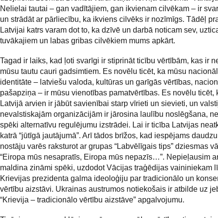
Nelielai tautai – gan vadītājiem, gan ikvienam cilvēkam – ir svar
un strādāt ar pārliecību, ka ikviens cilvēks ir nozīmīgs. Tādēļ pra
Latvijai katrs varam dot to, ka dzīvē un darbā noticam sev, uzti
tuvākajiem un labas gribas cilvēkiem mums apkārt.
Tagad ir laiks, kad ļoti svarīgi ir stiprināt ticību vērtībām, kas ir
mūsu tautu cauri gadsimtiem. Es novēlu ticēt, ka mūsu nacionā
identitāte – latviešu valoda, kultūras un garīgās vērtības, nacio
pašapziņa – ir mūsu vienotības pamatvērtības. Es novēlu ticēt,
Latvijā arvien ir jābūt savienībai starp vīrieti un sievieti, un valst
nevalstiskajām organizācijām ir jārosina laulību noslēgšana, ne
spēki alternatīvu regulējumu izstrādei. Lai ir ticība Latvijas neat
katrā “jūtīgā jautājumā”. Arī tādos brīžos, kad iespējams daudzu 
nostāju varēs raksturot ar grupas “Labvēlīgais tips” dziesmas v
“Eiropa mūs nesapratīs, Eiropa mūs nepazīs…”. Nepieļausim ar
maldina zināmi spēki, uzdodot Vācijas traģēdijas vaininiekam l
Krievijas prezidenta galma ideoloģiju par tradicionālo un konse
vērtību aizstāvi. Ukrainas austrumos notiekošais ir atbilde uz j
“Krievija – tradicionālo vērtību aizstāve” apgalvojumu.