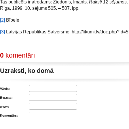
Tas publicēts ir atrodams: Ziedonis, Imants.
Raksti 12 sējumos
.
Rīga, 1999. 10. sējums 505. – 507. lpp.
[2]
Bībele
[3]
Latvijas Republikas Satversme: http://likumi.lv/doc.php?id=
0
komentāri
Uzraksti, ko domā
Vārds:
E-pasts:
www:
Komentārs: