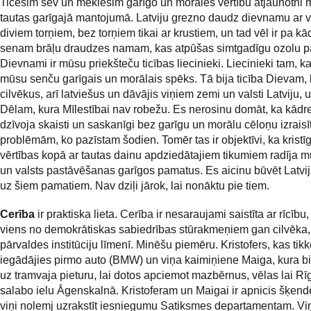
Ticēsim sev un meklēsim garīgo un morāles vērtību atjaunotni
tautas garīgajā mantojumā. Latviju grezno daudz dievnamu ar v
diviem torņiem, bez torņiem tikai ar krustiem, un tad vēl ir pa k
senam brāļu draudzes namam, kas atpūšas simtgadīgu ozolu p
Dievnami ir mūsu priekšteču ticības liecinieki. Liecinieki tam, ka
mūsu senču garīgais un morālais spēks. Tā bija ticība Dievam, k
cilvēkus, arī latviešus un dāvājis viņiem zemi un valsti Latviju,
Dēlam, kura Mīlestībai nav robežu. Es nerosinu domāt, ka kādrei
dzīvoja skaisti un saskanīgi bez garīgu un morālu cēloņu izrais
problēmām, ko pazīstam šodien. Tomēr tas ir objektīvi, ka kristīg
vērtības kopā ar tautas dainu apdziedātajiem tikumiem radīja m
un valsts pastāvēšanas garīgos pamatus. Es aicinu būvēt Latvij
uz šiem pamatiem. Nav dziļi jārok, lai nonāktu pie tiem.
Cerība
ir praktiska lieta. Cerība ir nesaraujami saistīta ar rīcību, 
viens no demokrātiskas sabiedrības stūrakmeņiem gan cilvēka
pārvaldes institūciju līmenī. Minēšu piemēru. Kristofers, kas tik
iegādājies pirmo auto (BMW) un viņa kaimiņiene Maiga, kura b
uz tramvaja pieturu, lai dotos apciemot mazbērnus, vēlas lai R
salabo ielu Āgenskalnā. Kristoferam un Maigai ir apnicis šķend
viņi nolemj uzrakstīt iesniegumu Satiksmes departamentam. Viņ