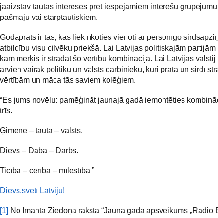
jāaizstāv tautas intereses pret iespējamiem interešu grupējumu 
pašmāju vai starptautiskiem.
Godaprāts ir tas, kas liek rīkoties vienoti ar personīgo sirdsapzi
atbildību visu cilvēku priekšā. Lai Latvijas politiskajām partijām i
kam mērķis ir strādāt šo vērtību kombinācijā. Lai Latvijas valstij 
arvien vairāk politiķu un valsts darbinieku, kuri prātā un sirdī st
vērtībām un māca tās saviem kolēģiem.
“Es jums novēlu: pamēģināt jaunajā gadā iemontēties kombināc
trīs.
Ģimene – tauta – valsts.
Dievs – Daba – Darbs.
Ticība – cerība – mīlestība.”
Dievs,svētī Latviju!
[1]
No Imanta Ziedoņa raksta “Jaunā gada apsveikums „Radio E