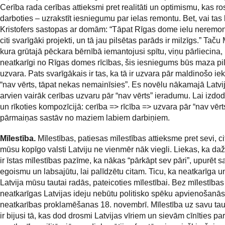
Cerība rada cerības attieksmi pret realitāti un optimismu, kas ro
darboties – uzrakstīt iesniegumu par ielas remontu. Bet, vai tas
Kristofers sastopas ar domām: “Tāpat Rīgas dome ielu neremont
citi svarīgāki projekti, un tā jau pilsētas parāds ir milzīgs.” Taču
kura grūtajā pēckara bērnībā iemantojusi spītu, viņu pārliecina,
neatkarīgi no Rīgas domes rīcības, šis iesniegums būs maza pi
uzvara. Pats svarīgākais ir tas, ka tā ir uzvara pār maldinošo ie
“nav vērts, tāpat nekas nemainīsies”. Es novēlu nākamajā Latv
arvien vairāk cerības uzvaru pār “nav vērts” ieradumu. Lai izd
un rīkoties kompozīcijā: cerība => rīcība => uzvara pār “nav vērts
pārmaiņas sastāv no maziem labiem darbiņiem.
Mīlestība.
Mīlestības, patiesas mīlestības attieksme pret sevi, c
mūsu kopīgo valsti Latviju ne vienmēr nāk viegli. Liekas, ka dažr
ir īstas mīlestības pazīme, ka nākas “pārkāpt sev pāri”, upurēt s
egoismu un labsajūtu, lai palīdzētu citam. Ticu, ka neatkarīga u
Latvija mūsu tautai radās, pateicoties mīlestībai. Bez mīlestības
neatkarīgas Latvijas ideju nebūtu politisko spēku apvienošanā
neatkarības proklamēšanas 18. novembrī. Mīlestība uz savu ta
ir bijusi tā, kas dod drosmi Latvijas vīriem un sievām cīnīties par