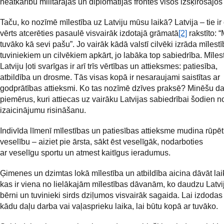
neatkarību militārajās un diplomātijas frontēs visos izšķirošajos 
Taču, ko nozīmē mīlestība uz Latviju mūsu laikā? Latvija – tie ir c
vērts atcerēties pasaulē visvairāk izdotajā grāmatā
[2]
rakstīto: “
tuvāko kā sevi pašu”. Jo vairāk kādā valstī cilvēki izrāda mīlestī
tuviniekiem un cilvēkiem apkārt, jo labāka top sabiedrība. Mīles
Latviju ļoti svarīgas ir arī trīs vērtības un attieksmes: patiesība,
atbildība un drosme. Tās visas kopā ir nesaraujami saistītas ar
godprātības attieksmi. Ko tas nozīmē dzīves praksē? Minēšu d
piemērus, kuri attiecas uz vairāku Latvijas sabiedrībai šodien 
izaicinājumu risināšanu.
Indivīda līmenī mīlestības un patiesības attieksme mudina rūpēt
veselību – aiziet pie ārsta, sākt ēst veselīgāk, nodarboties
ar veselīgu sportu un atmest kaitīgus ieradumus.
Ģimenes un dzimtas lokā mīlestība un atbildība aicina dāvāt la
kas ir viena no lielākajām mīlestības dāvanām, ko daudzu Latv
bērni un tuvinieki sirds dziļumos visvairāk sagaida. Lai izdodas
kādu daļu darba vai vaļasprieku laika, lai būtu kopā ar tuvāko.