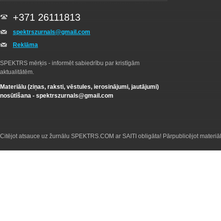
+371 26111813
spektrszurnals@gmail.com
Reklāma
SPEKTRS mērķis - informēt sabiedrību par kristīgām
aktualitātēm.
Materiālu (ziņas, raksti, vēstules, ierosinājumi, jautājumi)
nosūtīšana -
spektrszurnals@gmail.com
Citējot atsauce uz žurnālu SPEKTRS.COM ar SAITI obligāta! Pārpublicējot materiā