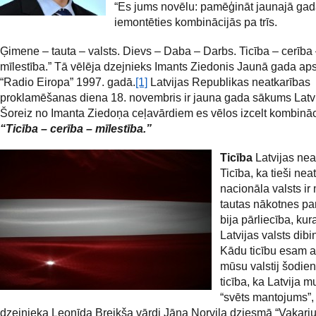
“Es jums novēlu: pamēģināt jaunajā ga
iemontēties kombinācijās pa trīs.
Ģimene – tauta – valsts. Dievs – Daba – Darbs. Ticība – cerība
mīlestība.” Tā vēlēja dzejnieks Imants Ziedonis Jaunā gada a
“Radio Eiropa” 1997. gadā.
[1]
Latvijas Republikas neatkarības
proklamēšanas diena 18. novembris ir jauna gada sākums Latv
Šoreiz no Imanta Ziedoņa ceļavārdiem es vēlos izcelt kombināc
“Ticība – cerība – mīlestība.”
Ticība
Latvijas nea
Ticība, ka tieši nea
nacionāla valsts ir
tautas nākotnes pa
bija pārliecība, kura
Latvijas valsts dibin
Kādu ticību esam ai
mūsu valstij šodien
ticība, ka Latvija m
“svēts mantojums”,
dzejnieka Leonīda Breikša vārdi Jāņa Norviļa dziesmā “Vakarj