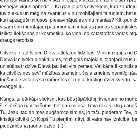
iespējas viņus apbedīt… Kā gan jājūtas cilvēkiem, kuri zaudēju
tuviniekus un mēģina zvanīt uz viņu mobilajiem tālruņiem, bet tur
kuri apzaguši mirušos, piesavinājušies viņu mantas? Kā „punkts
visam šim morālajam pagrimumam ir kādas jaunas separātistes 
izliktā lielīšanās ar kosmētiku, ko viņai no katastrofas vietas atg
draugs terorists.
Cilvēks ir radīts pēc Dieva attēla un līdzības. Viņš ir izgājis no
Dievā ir cilvēka piepildījums, mūžīgais mājoklis, tādejādi mūsu
un sūtība ir dzīve Dievā jau šeit virs zemes. Vatikāna II koncils 
ka cilvēks nes sevī mūžības aizmetni, šis aizmetnis nemitīgi jāat
lūgšanā, svētajos sakramentos (..) un ar kristīgu dzīvesveidu, s
evaņģēliju.
Kungs, tu pārkāpi slieksni, kas būs jāpārkāpj ikvienam no mums
šī sliekšņa nav tukšums, bet gan mīlošā Tēva rokas. Un ja aug
Tu, Jēzu, tad arī mēs augšāmcelsimies, jo taču piederam Tev, 
kristīgi cilvēki (..) Kopš Tu pieņēmi nāvi, tā vairs nav iznīcība, b
piedzimšana jaunai dzīvei (..)