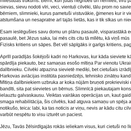
mīlestības trūkums. Bērni, kuri jūtas negribēti un nemīlēti, vīru
sievas, sievu nodoti vīri, veci, vientuļi cilvēki, tālu prom no savi
bērniem, slimnieki, kurus pametuši vistuvākie, ģimenes kur ir vi
atstumšana un nesapratne arī tajās lietās, kas ir tik sīkas un nie
Esam ieslēgušies savu domu un plānu pasaulē, visparastākā 
pasaulē, bet Jēzus saka, lai mēs cits citu tā mīlētu, kā viņš mūs i
Fizisks kritiens un sāpes. Bet vēl sāpīgāks ir garīgs kritiens, p
Aprīlī parādījās šokējoši kadri no Harkovas, kur kāda sieviete 
spārdīja piekauto, bez samaņas esošo mītiņa Par vienotu Ukra
dalībnieku. Cilvēki atpazina sievietē mediķi, bet cietušais izrādī
Harkovas aviācijas institūta pasniedzējs, tehnisko zinātņu kand
Mītiņa dalībniekiem uzbruka ar koka nūjām bruņoti prokrieviski
bandīti, sita pat sievietes un bērnus. Slimnīcā piekautajam kons
ielauztu galvaskausu. Veiktas vairākas operācijas un, kaut ga
smaga rehabilitācija, šis cilvēks, kad atguva samaņu un spēja a
notikušo, teica: labi, ka tas noticis ar viņu, nevis ar kādu citu cil
varbūt nespētu to visu izturēt un paciest.
Jēzu, Tavās žēlsirdīgajās rokās ieliekam visus, kuri cietuši no l