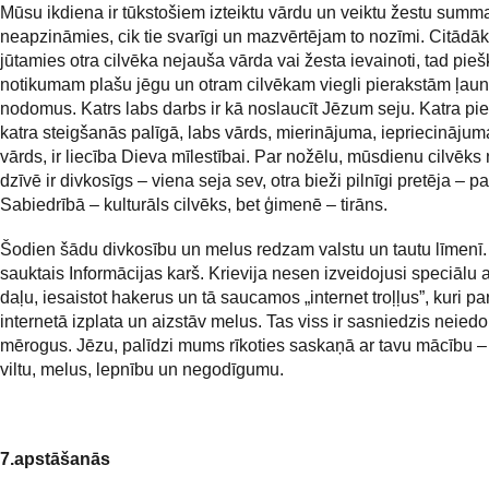
Mūsu ikdiena ir tūkstošiem izteiktu vārdu un veiktu žestu summa
neapzināmies, cik tie svarīgi un mazvērtējam to nozīmi. Citādāk i
jūtamies otra cilvēka nejauša vārda vai žesta ievainoti, tad pie
notikumam plašu jēgu un otram cilvēkam viegli pierakstām ļau
nodomus. Katrs labs darbs ir kā noslaucīt Jēzum seju. Katra pi
katra steigšanās palīgā, labs vārds, mierinājuma, iepriecinājum
vārds, ir liecība Dieva mīlestībai. Par nožēlu, mūsdienu cilvēks 
dzīvē ir divkosīgs – viena seja sev, otra bieži pilnīgi pretēja – p
Sabiedrībā – kulturāls cilvēks, bet ģimenē – tirāns.
Šodien šādu divkosību un melus redzam valstu un tautu līmenī. 
sauktais Informācijas karš. Krievija nesen izveidojusi speciālu 
daļu, iesaistot hakerus un tā saucamos „internet troļļus”, kuri 
internetā izplata un aizstāv melus. Tas viss ir sasniedzis neie
mērogus. Jēzu, palīdzi mums rīkoties saskaņā ar tavu mācību –
viltu, melus, lepnību un negodīgumu.
7.apstāšanās