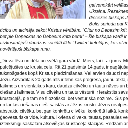
galvenokārt veltīt
Ukrainā. Rēzeknes
diecēzes bīskaps J
Bulis sprieda par K
rīcību un aicināja sekot Kristus vērtībām. ”Citur no Debesīm krīt
bet pie Doņeckas no Debesīm krita bērni” – šie bīskapa vārdi ir
aizkustinājuši daudzus sociālā tīkla “Twitter” lietotājus, kas atzin
novērtējuši bīskapa runu.
„Dieva tēva un dēla un svētā gara vārdā. Miers, lai ir ar jums. 
pulcējušies uz krusta ceļu. Rit 21.gadsimta 14.gads, ir pagājuš
tūkstošgades kopš Kristus piedzimšanas. Vēl arvien daudzi nep
Jēzu. Aizvadītais 20.gadsimts ir tehnikas progresa, jaunu atklā
laikmets un vienlaikus karu, daudzu cilvēku un tautu nāves un
ciešanu laikmets. Visu cilvēku un tautu vēsturē ir ierakstīts savs
krustaceļš, pie tam ne filozofiskā, bet vēsturiskā nozīmē. Šīs p
un tautas ciešanas cieši saistās ar Jēzus krustu. Jēzus neatpes
abstraktu cilvēku, bet gan konkrētu cilvēku, konkrētā laikā, konk
ģeovēsturiskā vidē, kultūrā. Ikviena cilvēka, tautas, pasaules vē
izteiksmīgi saskatām atsevišķās krustaceļa stacijas. Redzam an