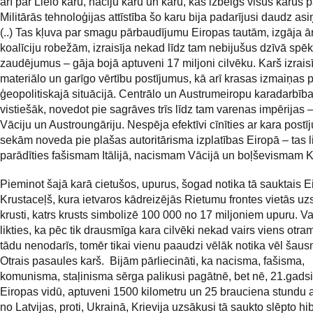
arī par Lielo karu, nāciju karu un karu, kas izbeigs visus karus 
Militārās tehnoloģijas attīstība šo karu bija padarījusi daudz as
(..) Tas kļuva par smagu pārbaudījumu Eiropas tautām, izgāja ā
koalīciju robežām, izraisīja nekad līdz tam nebijušus dzīvā spē
zaudējumus – gāja bojā aptuveni 17 miljoni cilvēku. Karš izraisī
materiālo un garīgo vērtību postījumus, kā arī krasas izmaiņas
ģeopolitiskajā situācijā. Centrālo un Austrumeiropu karadarbīb
vistiešāk, novedot pie sagrāves trīs līdz tam varenas impērijas –
Vāciju un Austroungāriju. Nespēja efektīvi cīnīties ar kara post
sekām noveda pie plašas autoritārisma izplatības Eiropā – tas l
parādīties fašismam Itālijā, nacismam Vācijā un boļševismam Kr
Pieminot šajā karā cietušos, upurus, šogad notika tā sauktais E
Krustaceļš, kura ietvaros kādreizējās Rietumu frontes vietās uzs
krusti, katrs krusts simbolizē 100 000 no 17 miljoniem upuru. Va
likties, ka pēc tik drausmīga kara cilvēki nekad vairs viens otr
tādu nenodarīs, tomēr tikai vienu paaudzi vēlāk notika vēl šau
Otrais pasaules karš. Bijām pārliecināti, ka nacisma, fašisma,
komunisma, staļinisma sērga palikusi pagātnē, bet nē, 21.gads
Eiropas vidū, aptuveni 1500 kilometru un 25 brauciena stundu 
no Latvijas, proti, Ukrainā, Krievija uzsākusi tā saukto slēpto hi