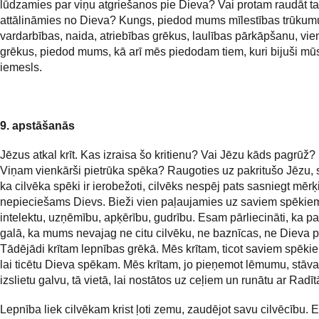
lūdzamies par viņu atgriešanos pie Dieva? Vai protam raudāt ta
attālināmies no Dieva? Kungs, piedod mums mīlestības trūkum
vardarbības, naida, atriebības grēkus, laulības pārkāpšanu, vie
grēkus, piedod mums, kā arī mēs piedodam tiem, kuri bijuši mū
iemesls.
9. apstāšanās
Jēzus atkal krīt. Kas izraisa šo kritienu? Vai Jēzu kāds pagrūž?
Viņam vienkārši pietrūka spēka? Raugoties uz pakritušo Jēzu, 
ka cilvēka spēki ir ierobežoti, cilvēks nespēj pats sasniegt mērķ
nepieciešams Dievs. Bieži vien paļaujamies uz saviem spēkie
intelektu, uzņēmību, apķērību, gudrību. Esam pārliecināti, ka pa
galā, ka mums nevajag ne citu cilvēku, ne baznīcas, ne Dieva p
Tādējādi krītam lepnības grēkā. Mēs krītam, ticot saviem spēkie
lai ticētu Dieva spēkam. Mēs krītam, jo pieņemot lēmumu, stāv
izslietu galvu, tā vietā, lai nostātos uz ceļiem un runātu ar Radīt
Lepnība liek cilvēkam krist ļoti zemu, zaudējot savu cilvēcību. 