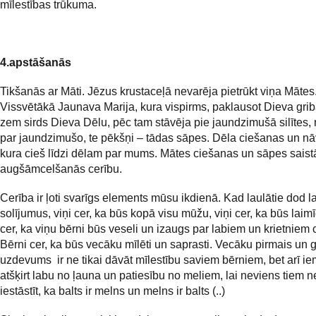
mīlestības trūkuma.
4.apstāšanās
Tikšanās ar Māti. Jēzus krustaceļā nevarēja pietrūkt viņa Mātes
Vissvētākā Jaunava Marija, kura vispirms, paklausot Dieva grib
zem sirds Dieva Dēlu, pēc tam stāvēja pie jaundzimušā silītes,
par jaundzimušo, te pēkšņi – tādas sāpes. Dēla ciešanas un nā
kura cieš līdzi dēlam par mums. Mātes ciešanas un sāpes saist
augšāmcelšanās cerību.
Cerība ir ļoti svarīgs elements mūsu ikdienā. Kad laulātie dod l
solījumus, viņi cer, ka būs kopā visu mūžu, viņi cer, ka būs laim
cer, ka viņu bērni būs veseli un izaugs par labiem un krietniem 
Bērni cer, ka būs vecāku mīlēti un saprasti. Vecāku pirmais un 
uzdevums ir ne tikai dāvāt mīlestību saviem bērniem, bet arī ie
atšķirt labu no ļauna un patiesību no meliem, lai neviens tiem n
iestāstīt, ka balts ir melns un melns ir balts (..)