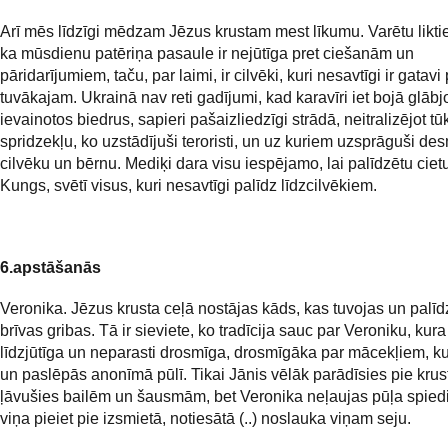
Arī mēs līdzīgi mēdzam Jēzus krustam mest līkumu. Varētu likti
ka mūsdienu patēriņa pasaule ir nejūtīga pret ciešanām un
pāridarījumiem, taču, par laimi, ir cilvēki, kuri nesavtīgi ir gatavi
tuvākajam. Ukrainā nav reti gadījumi, kad karavīri iet bojā glābj
ievainotos biedrus, sapieri pašaizliedzīgi strādā, neitralizējot t
spridzekļu, ko uzstādījuši teroristi, un uz kuriem uzsprāguši de
cilvēku un bērnu. Mediķi dara visu iespējamo, lai palīdzētu ciet
Kungs, svētī visus, kuri nesavtīgi palīdz līdzcilvēkiem.
6.apstāšanās
Veronika. Jēzus krusta ceļā nostājas kāds, kas tuvojas un palīd
brīvas gribas. Tā ir sieviete, ko tradīcija sauc par Veroniku, kura 
līdzjūtīga un neparasti drosmīga, drosmīgāka par mācekļiem, ku
un paslēpās anonīmā pūlī. Tikai Jānis vēlāk parādīsies pie krust
ļāvušies bailēm un šausmām, bet Veronika neļaujas pūļa spie
viņa pieiet pie izsmietā, notiesātā (..) noslauka viņam seju.