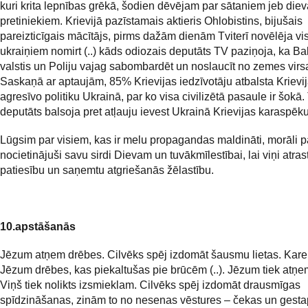
kuri krita lepnības grēkā, šodien dēvējam par sātaniem jeb diev
pretiniekiem. Krievijā pazīstamais aktieris Ohlobistins, bijušais
pareizticīgais mācītājs, pirms dažām dienām Tviterī novēlēja vi
ukraiņiem nomirt (..) kāds odiozais deputāts TV paziņoja, ka Bal
valstis un Poliju vajag sabombardēt un noslaucīt no zemes virs
Saskaņā ar aptaujām, 85% Krievijas iedzīvotāju atbalsta Krievi
agresīvo politiku Ukrainā, par ko visa civilizētā pasaule ir šokā.
deputāts balsoja pret atļauju ievest Ukrainā Krievijas karaspēku
Lūgsim par visiem, kas ir melu propagandas maldināti, morāli p
nocietinājuši savu sirdi Dievam un tuvākmīlestībai, lai viņi atras
patiesību un saņemtu atgriešanās žēlastību.
10.apstāšanās
Jēzum atņem drēbes. Cilvēks spēj izdomāt šausmu lietas. Karei
Jēzum drēbes, kas piekaltušas pie brūcēm (..). Jēzum tiek atņem
Viņš tiek nolikts izsmieklam. Cilvēks spēj izdomāt drausmīgas
spīdzināšanas, zinām to no nesenas vēstures – čekas un gest