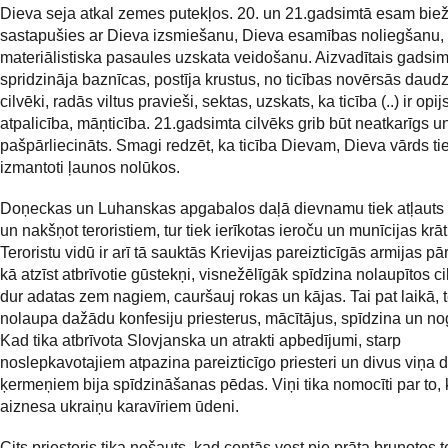
Dieva seja atkal zemes putekļos. 20. un 21.gadsimtā esam biež
sastapušies ar Dieva izsmiešanu, Dieva esamības noliegšanu,
materiālistiska pasaules uzskata veidošanu. Aizvadītais gadsim
spridzināja baznīcas, postīja krustus, no ticības novērsās daudzi 
cilvēki, radās viltus pravieši, sektas, uzskats, ka ticība (..) ir opijs
atpalicība, māņticība. 21.gadsimta cilvēks grib būt neatkarīgs u
pašpārliecināts. Smagi redzēt, ka ticība Dievam, Dieva vārds ti
izmantoti ļaunos nolūkos.
Doņeckas un Luhanskas apgabalos daļā dievnamu tiek atļauts 
un nakšņot teroristiem, tur tiek ierīkotas ieroču un munīcijas krā
Teroristu vidū ir arī tā sauktās Krievijas pareizticīgās armijas pārs
kā atzīst atbrīvotie gūstekņi, visnežēlīgāk spīdzina nolaupītos c
dur adatas zem nagiem, cauršauj rokas un kājas. Tai pat laikā, te
nolaupa dažādu konfesiju priesterus, mācītājus, spīdzina un no
Kad tika atbrīvota Slovjanska un atrakti apbedījumi, starp
noslepkavotajiem atpazina pareizticīgo priesteri un divus viņa 
ķermeņiem bija spīdzināšanas pēdas. Viņi tika nomocīti par to, 
aiznesa ukraiņu karavīriem ūdeni.
Cits priesteris tika nošauts, kad centās vest pie prāta bruņotos t