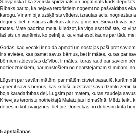
Slovjanskā tika zvēriski spīdzināts un nogalināts kāds deputāts
Ribaks par to, ka neļāva teroristiem noņemt no pašvaldības ēk
karogu. Viņam bija uzšķērsts vēders, izrautas acis, nogrieztas 
deguns, bet mirstīgās atliekas atdeva ģimenei. Sieva devās pie
mātes. Māte padzina meitu kliedzot, ka viņa esot fašiste, ka viņas
fašists un saņēmis, ko pelnījis, ka viņai esot kauns par tādu meit
Gadās, kad vecāki ir naida apmāti un nostājas paši pret saviem
Ir sievietes, kas pamet savus bērnus, bet ir mātes, kuras par sa
bērniem atdevušas dzīvību. Ir mātes, kuras raud par saviem bē
noziedzniekiem, par mirstošiem no neārstējamām slimībām, no
Lūgsim par savām mātēm, par mātēm citviet pasaulē, kurām nā
apbedīt savus bērnus, kas krituši, aizstāvot savu dzimto zemi, ku
bojā karadarbības dēļ. Lūgsim par mātēm, kuras zaudēja savus
Krievijas teroristu notriektajā Malaizijas lidmašīnā. Mēdz teikt, 
debesīm krīt zvaigznes, bet pie Doņeckas no debesīm krita bērn
5.apstāšanās