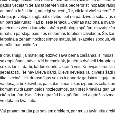
gadus vecajam dēlam tāpat vien joka pēc teroristi nopakaļ raidī
automāta ložu kārtu, priecīgi saucot: „Re, cik labi viņš skrien!”. P
skrēja, jo vēlējās saglabāt dzīvību, bet no pārdzīvotā šoka viņš
un pārstāja runāt. Kad pilsētā ienāca Ukrainas nacionālā gvard
pateicoties viena karavīra labām psihologa spējām, mazais zē
runāt un pārstāja baidīties no formās tērptiem cilvēkiem. Šis kara
ierosināja zēnam nocirpt sirmos matus, lai, skatoties spogulī, 
domātu par notikušo.
Ir drausmīgi, ja mātei jāpiedzīvo sava bērna ciešanas, slimības,
sakropļošana, nāve. Vēl briesmīgāk, ja bērna dvēseli izkropļo 
sekas tam ir darbi, kādus šobrīd Ukrainā veic Krievijas teroristi 
separātisti. Tie nav Dieva darbi, Dievs nevēlas, lai cilvēks šādi 
tikai secināt, cik drausmīgas sekas ir gandrīz gadsimtu ilgajai 
valdošajai bezdievībai, pat sātanismam, kas izpaudās čekas u
komunistu drausmīgajos noziegumos, gan pret Krievijas gan La
citām tautām. Kas tāds nepazūd bez pēdām, bet atgriežas izmai
veidolā un kvalitāte.
Vai protam raudāt par saviem grēkiem, par mūsu tuvinieku grēk