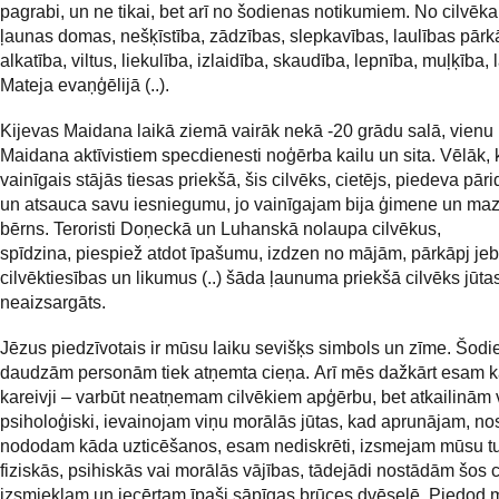
pagrabi, un ne tikai, bet arī no šodienas notikumiem. No cilvēka 
ļaunas domas, nešķīstība, zādzības, slepkavības, laulības pār
alkatība, viltus, liekulība, izlaidība, skaudība, lepnība, muļķība,
Mateja evaņģēlijā (..).
Kijevas Maidana laikā ziemā vairāk nekā -20 grādu salā, vienu
Maidana aktīvistiem specdienesti noģērba kailu un sita. Vēlāk,
vainīgais stājās tiesas priekšā, šis cilvēks, cietējs, piedeva pār
un atsauca savu iesniegumu, jo vainīgajam bija ģimene un ma
bērns. Teroristi Doņeckā un Luhanskā nolaupa cilvēkus,
spīdzina, piespiež atdot īpašumu, izdzen no mājām, pārkāpj je
cilvēktiesības un likumus (..) šāda ļaunuma priekšā cilvēks jūtas
neaizsargāts.
Jēzus piedzīvotais ir mūsu laiku sevišķs simbols un zīme. Šodie
daudzām personām tiek atņemta cieņa. Arī mēs dažkārt esam kā
kareivji – varbūt neatņemam cilvēkiem apģērbu, bet atkailinām 
psiholoģiski, ievainojam viņu morālās jūtas, kad aprunājam, n
nododam kāda uzticēšanos, esam nediskrēti, izsmejam mūsu t
fiziskās, psihiskās vai morālās vājības, tādejādi nostādām šos 
izsmieklam un iecērtam īpaši sāpīgas brūces dvēselē. Piedod