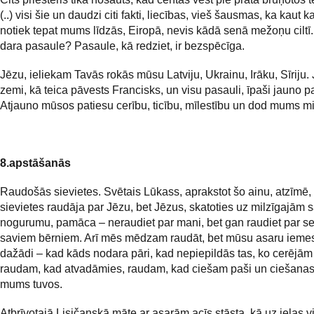
(..) visi šie un daudzi citi fakti, liecības, vieš šausmas, ka kaut k
notiek tepat mums līdzās, Eiropā, nevis kādā senā mežoņu ciltī
dara pasaule? Pasaule, kā redziet, ir bezspēcīga.
Jēzu, ieliekam Tavās rokās mūsu Latviju, Ukrainu, Irāku, Sīriju.
zemi, kā teica pāvests Francisks, un visu pasauli, īpaši jauno p
Atjauno mūsos patiesu cerību, ticību, mīlestību un dod mums mi
8.apstāšanās
Raudošās sievietes. Svētais Lūkass, aprakstot šo ainu, atzīmē,
sievietes raudāja par Jēzu, bet Jēzus, skatoties uz milzīgajām
nogurumu, pamāca – neraudiet par mani, bet gan raudiet par se
saviem bērniem. Arī mēs mēdzam raudāt, bet mūsu asaru iemesl
dažādi – kad kāds nodara pāri, kad nepiepildās tas, ko cerējām 
raudam, kad atvadāmies, raudam, kad ciešam paši un ciešanas
mums tuvos.
Atbrīvotajā Lisičanskā māte ar asarām acīs stāsta, kā uz ielas v