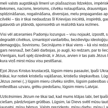
meli valsts augstākajā līmenī un plašsaziņas līdzekļos, impēris
tieksmes, nacisms, terorisms, cilvēku nolaupīšana, drausmīgas
spīdzināšanas, nogalināšana, diversijas, melu propagandas ap
cilvēki – tās ir tikai nedaudzas šī Krievijas iniciētā, inspirētā, g
gatavotā un plānotā, sponsorētā un realizētā kara iezīmes.
Visi vēl atceramies Padomju lozungus – visu nojaukt, izpostīt, s
degradēt cilvēkus, izmantojot vardarbību, bezdievīgu ideoloģiju
demagoģiju, šovinismu. Secinājums ir tikai viens – kā visi redz
gars nesnauž, bet čakli darbojas, jo augļi, ko redzam, par to liec
Vienīgais, kurš spēj dziedināt, ir Jēzus, arvien ir tas pats Jēzus 
kura viņš mirst mūsu visu pestīšanai.
Ejot Jēzus Kristus krustaceļā, lūgsim mieru pasaulei, īpaši Ukra
Irākai, kur notiek kristiešu vajāšanas, kristiešu slepkavības. Lū
Jēzus zemei (..) lūgsim mieru cilvēku sirdīm, lūgsim patiesības 
mīlestības uzvaru, grēku piedošanu, lūgsim mieru Latvijai.
Uzticēsimies Jēzum ne tikai tad, kad mums klājas labi, bet īpaši
ciešam, pārdzīvojam grūtības. Lūgsim, lai Dievs svētī mūsu tau
jaunatni, mūsu bērnus, Valsts prezidentu, mūsu darbu, mūsu Lat