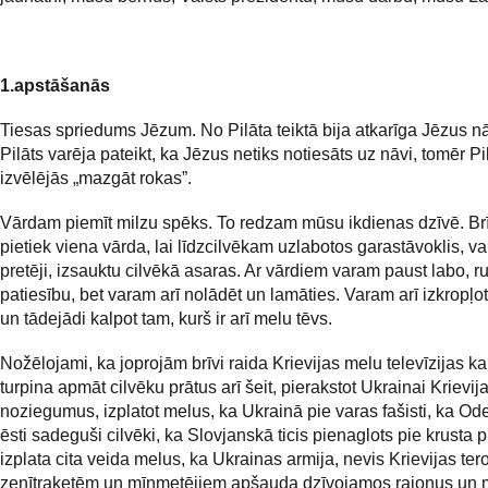
1.apstāšanās
Tiesas spriedums Jēzum. No Pilāta teiktā bija atkarīga Jēzus n
Pilāts varēja pateikt, ka Jēzus netiks notiesāts uz nāvi, tomēr Pi
izvēlējās „mazgāt rokas”.
Vārdam piemīt milzu spēks.
To redzam mūsu ikdienas dzīvē. Br
pietiek viena vārda, lai līdzcilvēkam uzlabotos garastāvoklis, vai
pretēji, izsauktu cilvēkā asaras. Ar vārdiem varam paust labo, r
patiesību, bet varam arī nolādēt un lamāties. Varam arī izkropļo
un tādejādi kalpot tam, kurš ir arī melu tēvs.
Nožēlojami, ka joprojām brīvi raida Krievijas melu televīzijas ka
turpina apmāt cilvēku prātus arī šeit, pierakstot Ukrainai Krievij
noziegumus, izplatot melus, ka Ukrainā pie varas fašisti, ka Ode
ēsti sadeguši cilvēki, ka Slovjanskā ticis pienaglots pie krusta p
izplata cita veida melus, ka Ukrainas armija, nevis Krievijas teror
zenītraķetēm un mīnmetējiem apšauda dzīvojamos rajonus un 