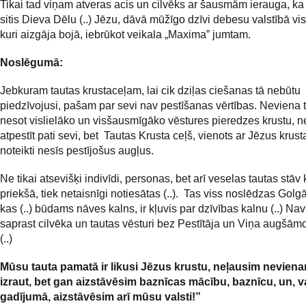
Tikai tad viņam atveras acis un cilvēks ar šausmām ierauga, ka 
sitis Dieva Dēlu (..) Jēzu, dāvā mūžīgo dzīvi debesu valstībā vi
kuri aizgāja bojā, iebrūkot veikala „Maxima” jumtam.
Noslēgumā:
Jebkuram tautas krustaceļam, lai cik dziļas ciešanas tā nebūtu
piedzīvojusi, pašam par sevi nav pestīšanas vērtības. Neviena t
nesot vislielāko un visšausmīgāko vēstures pieredzes krustu, n
atpestīt pati sevi, bet Tautas Krusta ceļš, vienots ar Jēzus krust
noteikti nesīs pestījošus augļus.
Ne tikai atsevišķi indivīdi, personas, bet arī veselas tautas stāv 
priekšā, tiek netaisnīgi notiesātas (..). Tas viss noslēdzas Golg
kas (..) būdams nāves kalns, ir kļuvis par dzīvības kalnu (..) N
saprast cilvēka un tautas vēsturi bez Pestītāja un Viņa augšā
(..)
Mūsu tauta pamatā ir likusi Jēzus krustu, neļausim neviena
izraut, bet gan aizstāvēsim baznīcas mācību, baznīcu, un, 
gadījumā, aizstāvēsim arī mūsu valsti!”