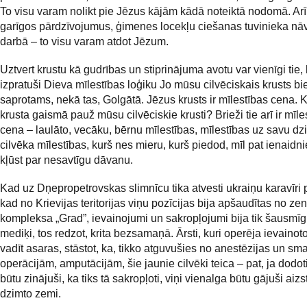
To visu varam nolikt pie Jēzus kājām kādā noteiktā nodomā. Ar
garīgos pārdzīvojumus, ģimenes locekļu ciešanas tuvinieka nāvi
darbā – to visu varam atdot Jēzum.
Uztvert krustu kā gudrības un stiprinājuma avotu var vienīgi tie, 
izpratuši Dieva mīlestības loģiku Jo mūsu cilvēciskais krusts bie
saprotams, nekā tas, Golgātā. Jēzus krusts ir mīlestības cena. 
krusta gaismā pauž mūsu cilvēciskie krusti? Brieži tie arī ir mīle
cena – laulāto, vecāku, bērnu mīlestības, mīlestības uz savu dz
cilvēka mīlestības, kurš nes mieru, kurš piedod, mīl pat ienaidn
kļūst par nesavtīgu dāvanu.
Kad uz Dņepropetrovskas slimnīcu tika atvesti ukraiņu karavīri 
kad no Krievijas teritorijas viņu pozīcijas bija apšaudītas no ze
kompleksa „Grad”, ievainojumi un sakropļojumi bija tik šausmīgi
mediķi, tos redzot, krita bezsamaņā. Ārsti, kuri operēja ievainot
vadīt asaras, stāstot, ka, tikko atguvušies no anestēzijas un s
operācijām, amputācijām, šie jaunie cilvēki teica – pat, ja dodot
būtu zinājuši, ka tiks tā sakropļoti, viņi vienalga būtu gājuši aiz
dzimto zemi.