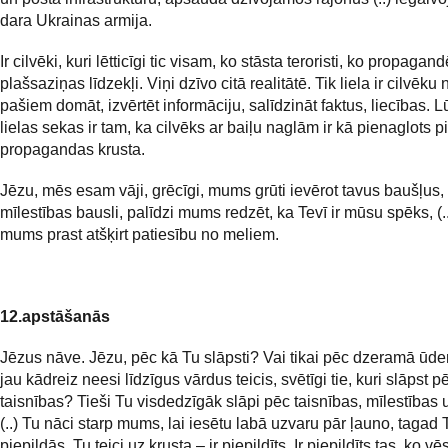
dara Ukrainas armija.
Ir cilvēki, kuri lētticīgi tic visam, ko stāsta teroristi, ko propagan
plašsaziņas līdzekļi. Viņi dzīvo citā realitātē. Tik liela ir cilvēku
pašiem domāt, izvērtēt informāciju, salīdzināt faktus, liecības. Lū
lielas sekas ir tam, ka cilvēks ar baiļu naglām ir kā pienaglots 
propagandas krusta.
Jēzu, mēs esam vāji, grēcīgi, mums grūti ievērot tavus baušļus, 
mīlestības bausli, palīdzi mums redzēt, ka Tevī ir mūsu spēks, (..
mums prast atšķirt patiesību no meliem.
12.apstāšanās
Jēzus nāve. Jēzu, pēc kā Tu slāpsti? Vai tikai pēc dzeramā ūd
jau kādreiz neesi līdzīgus vārdus teicis, svētīgi tie, kuri slāpst p
taisnības? Tieši Tu visdedzīgāk slāpi pēc taisnības, mīlestības 
(..) Tu nāci starp mums, lai iesētu labā uzvaru pār ļauno, tagad 
piepildās. Tu teici uz krusta – ir piepildīts. Ir piepildīts tas, ko vēs