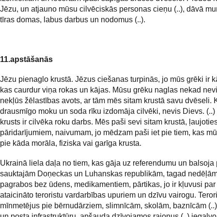
Jēzu, un atjauno mūsu cilvēciskās personas cieņu (..), dāvā m
tīras domas, labus darbus un nodomus (..).
11.apstāšanās
Jēzu pienaglo krustā. Jēzus ciešanas turpinās, jo mūs grēki ir k
kas caurdur viņa rokas un kājas. Mūsu grēku naglas nekad ne
nekļūs žēlastības avots, ar tām mēs sitam krustā savu dvēseli. 
drausmīgo moku un soda rīku izdomāja cilvēki, nevis Dievs. (..)
krusts ir cilvēka roku darbs. Mēs paši sevi sitam krustā, ļaujotie
pāridarījumiem, naivumam, jo mēdzam paši iet pie tiem, kas mū
pie kāda morāla, fiziska vai garīga krusta.
Ukrainā liela daļa no tiem, kas gāja uz referendumu un balsoja 
sauktajām Doņeckas un Luhanskas republikām, tagad nedēļām
pagrabos bez ūdens, medikamentiem, pārtikas, jo ir kļuvusi par
ataicināto teroristu vardarbības upuriem un dzīvu vairogu. Teroris
mīnmetējus pie bērnudārziem, slimnīcām, skolām, baznīcām (..)
un posta infrastruktūru, apšauda dzīvojamos rajonus (..) iegalvoj