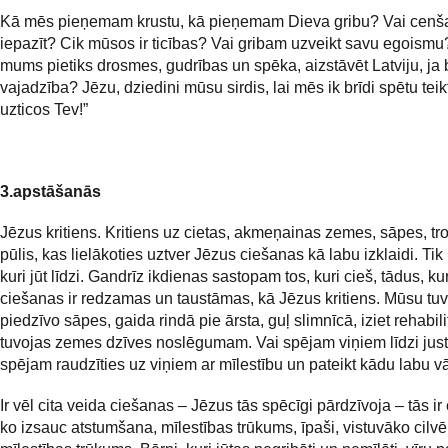
Kā mēs pieņemam krustu, kā pieņemam Dieva gribu? Vai cenš
iepazīt? Cik mūsos ir ticības? Vai gribam uzveikt savu egoismu
mums pietiks drosmes, gudrības un spēka, aizstāvēt Latviju, ja
vajadzība? Jēzu, dziedini mūsu sirdis, lai mēs ik brīdi spētu teik
uzticos Tev!”
3.apstāšanās
Jēzus kritiens. Kritiens uz cietas, akmeņainas zemes, sāpes, tr
pūlis, kas lielākoties uztver Jēzus ciešanas kā labu izklaidi. Tik 
kuri jūt līdzi. Gandrīz ikdienas sastopam tos, kuri cieš, tādus, ku
ciešanas ir redzamas un taustāmas, kā Jēzus kritiens. Mūsu tuv
piedzīvo sāpes, gaida rindā pie ārsta, guļ slimnīcā, iziet rehabilit
tuvojas zemes dzīves noslēgumam. Vai spējam viņiem līdzi just
spējam raudzīties uz viņiem ar mīlestību un pateikt kādu labu 
Ir vēl cita veida ciešanas – Jēzus tās spēcīgi pārdzīvoja – tās ir
ko izsauc atstumšana, mīlestības trūkums, īpaši, vistuvāko cilv