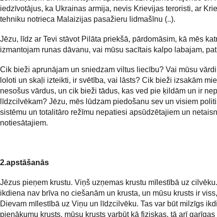
iedzīvotājus, ka Ukrainas armija, nevis Krievijas teroristi, ar Kri
tehniku notrieca Malaizijas pasažieru lidmašīnu (..).
Jēzu, līdz ar Tevi stāvot Pilāta priekšā, pārdomāsim, kā mēs kat
izmantojam runas dāvanu, vai mūsu sacītais kalpo labajam, pati
Cik bieži aprunājam un sniedzam viltus liecību? Vai mūsu vārd
loloti un skaļi izteikti, ir svētība, vai lāsts? Cik bieži izsakām mi
nesošus vārdus, un cik bieži tādus, kas ved pie ķildām un ir ne
līdzcilvēkam? Jēzu, mēs lūdzam piedošanu sev un visiem polit
sistēmu un totalitāro režīmu nepatiesi apsūdzētajiem un netaisn
notiesātajiem.
2.apstāšanās
Jēzus pieņem krustu. Viņš uzņemas krustu mīlestībā uz cilvēku
ikdiena nav brīva no ciešanām un krusta, un mūsu krusts ir viss
Dievam mīlestībā uz Viņu un līdzcilvēku. Tas var būt milzīgs ik
pienākumu krusts, mūsu krusts varbūt kā fiziskas, tā arī garīgas