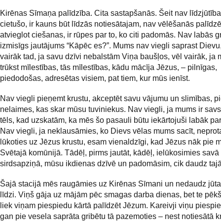
Kirēnas Sīmaņa palīdzība. Cita sastapšanās. Šeit nav līdzjūtība
cietušo, ir kauns būt līdzās notiesātajam, nav vēlēšanās palīdzē
atvieglot ciešanas, ir rūpes par to, ko citi padomās. Nav labās gr
izmisīgs jautājums “Kāpēc es?”. Mums nav viegli saprast Dievu,
vairāk tad, ja savu dzīvi nebalstām Viņa baušļos, vēl vairāk, ja
trūkst mīlestības, tās mīlestības, kādu mācīja Jēzus, – pilnīgas,
piedodošas, adresētas visiem, pat tiem, kur mūs ienīst.
Nav viegli pieņemt krustu, akceptēt savu vājumu un slimības, p
nelaimes, kas skar mūsu tuviniekus. Nav viegli, ja mums ir sav
tēls, kad uzskatām, ka mēs šo pasauli būtu iekārtojuši labāk pa
Nav viegli, ja neklausāmies, ko Dievs vēlas mums sacīt, nepro
lūkoties uz Jēzus krustu, esam vienaldzīgi, kad Jēzus nāk pie
Svētajā komūnijā. Tādēļ, pirms jautāt, kādēļ, ielūkosimies savā
sirdsapziņā, mūsu ikdienas dzīvē un padomāsim, cik daudz tajā 
Šajā stacijā mēs raugāmies uz Kirēnas Sīmani un nedaudz jūt
līdzi. Viņš gāja uz mājām pēc smagas darba dienas, bet te pēkšņ
liek viņam piespiedu kārtā palīdzēt Jēzum. Kareivji viņu piespie
gan pie vesela saprāta gribētu tā pazemoties – nest notiesātā k