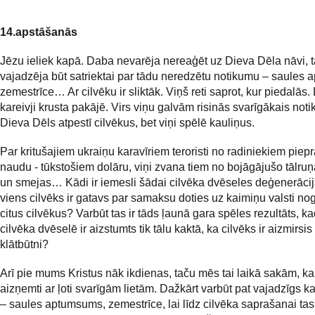
14.apstāšanās
Jēzu ieliek kapā. Daba nevarēja nereaģēt uz Dieva Dēla nāvi, t
vajadzēja būt satriektai par tādu neredzētu notikumu – saules
zemestrīce… Ar cilvēku ir sliktāk. Viņš reti saprot, kur piedalās. 
kareivji krusta pakājē. Virs viņu galvām risinās svarīgākais not
Dieva Dēls atpestī cilvēkus, bet viņi spēlē kauliņus.
Par kritušajiem ukraiņu karavīriem teroristi no radiniekiem piep
naudu - tūkstošiem dolāru, viņi zvana tiem no bojāgājušo tālruņ
un smejas… Kādi ir iemesli šādai cilvēka dvēseles deģenerācij
viens cilvēks ir gatavs par samaksu doties uz kaimiņu valsti nog
citus cilvēkus? Varbūt tas ir tāds ļaunā gara spēles rezultāts, k
cilvēka dvēselē ir aizstumts tik tālu kaktā, ka cilvēks ir aizmirsi
klātbūtni?
Arī pie mums Kristus nāk ikdienas, taču mēs tai laikā sakām, k
aizņemti ar ļoti svarīgām lietām. Dažkārt varbūt pat vajadzīgs ka
– saules aptumsums, zemestrīce, lai līdz cilvēka saprašanai tas