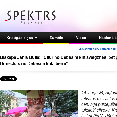
Kristīgās ziņas
Žurnāls
Video
Nacionālā 
„Es esmu ceļš, patiesība un 
Bīskaps Jānis Bulis: ”Citur no Debesīm krīt zvaigznes, bet 
Doņeckas no Debesīm krita bērni”
14. augustā, Aglon
ietvaros uz Tautas
ceļu bija pulcējuši
tūkstoši cilvēku. Kr
izskanējušās lūgš