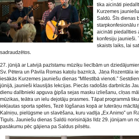
tika aicināti piedalīt
Kurzemes jauniešu
Saldū. Šīs dienas b
starpkonfesionālu r
aicināti piedalīties a
konfesiju jaunieši. 
skaists laiks, lai sa
sadraudzētos.
27. jūnijā ar Latvijā pazīstamu mūziķu liecībām un dziedājumi
Sv. Pētera un Pāvila Romas katoļu baznīcā, Jāņa Rozentāla ie
iesākās Kurzemes jauniešu dienas “Mīlestībā vienoti.” Sestdien
jūnijā, jaunieši klausījās lekcijas. Piecās radošās darbnīcās Ja
dienu dalībnieki apguva ģipša sejas masku izliešanu, cīņas mā
mūzikas, teātra un ielu dejotāju prasmes. Tāpat programmā tik
iekļautas sporta spēles, Tezē lūgšanas kopā ar luterāņu mācītāj
Kalniņu, pielūgsme un slavēšana, kuru vadīja „Ex Animo” un 
Tiguls. Jauniešu dienas Saldū norisinājās līdz 29. jūnijam un n
pasākumu pēc gājiena pa Saldus pilsētu.