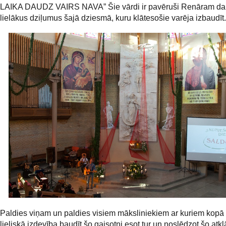
LAIKA DAUDZ VAIRS NAVA” Šie vārdi ir pavēruši Renāram d
lielākus dziļumus šajā dziesmā, kuru klātesošie varēja izbaudīt.
Paldies viņam un paldies visiem māksliniekiem ar kuriem kopā b
lieliskā izdevība baudīt šo gaisotni esot tur un noslēdzot šo atk