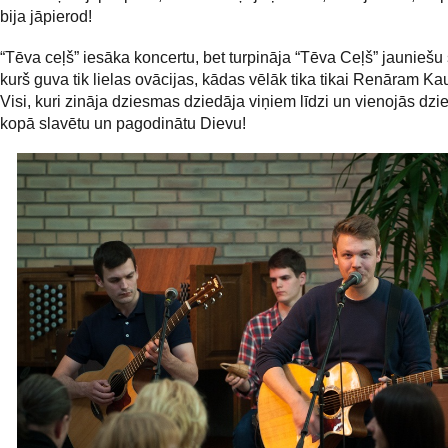
bija jāpierod!
“Tēva ceļš” iesāka koncertu, bet turpināja “Tēva Ceļš” jauniešu
kurš guva tik lielas ovācijas, kādas vēlāk tika tikai Renāram K
Visi, kuri zināja dziesmas dziedāja viņiem līdzi un vienojās dzi
kopā slavētu un pagodinātu Dievu!