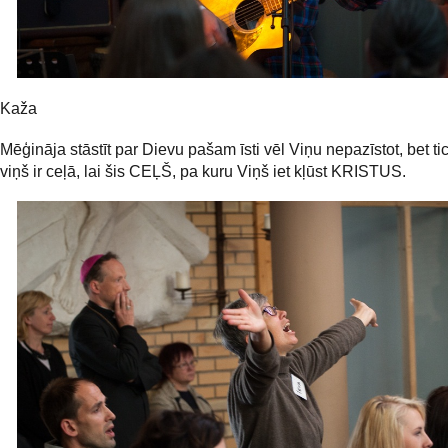
Kaža
Mēģināja stāstīt par Dievu pašam īsti vēl Viņu nepazīstot, bet t
viņš ir ceļā, lai šis CEĻŠ, pa kuru Viņš iet kļūst KRISTUS.