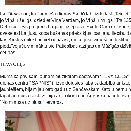
Lai Dievs dod, ka Jauniešu dienas Saldū labi izdodas! „Teiciet
jo Viņš ir žēlīgs, dziediet Viņa Vārdam, jo Viņš ir mīlīgs!”(Ps.135
Debesu Tēvs pār jums bagātīgi izlej savu Svēto Garu un ieprie
dvēseles! Lai jūsu kopā būšanas prieks kļūst par labu liecību 
kas Kristus mīlestību vēl nepazīst, un lai jūsu vidū šo mīlestību 
piedzīvojuši, viņi nāktu pie Patiesības atziņas un Mūžīgās dzīv
cerības.
TĒVA CEĻŠ
Mums kā pavisam jaunam muzikālam sastāvam “TĒVA CEĻŠ” 
dienas centru ” SAPNIS” ir izveidojusies laba sadarbība ar kato
jauniešiem, bijām jau otro gadu uz Gančavskām Katoļu bērnu 
tāpat arī mūsu sastāvs bija arī Tukumā un Āgenskalnā ielu evaņ
“No mīnusa uz plusu” ietvaros.