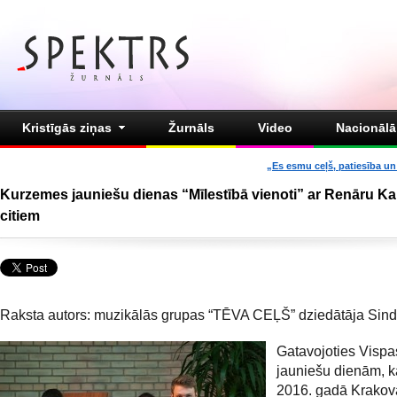
Kristīgās ziņas
Žurnāls
Video
Nacionālā 
„Es esmu ceļš, patiesība un 
Kurzemes jauniešu dienas “Mīlestībā vienoti” ar Renāru K
citiem
Raksta autors: muzikālās grupas “TĒVA CEĻŠ” dziedātāja Sind
Gatavojoties Vispa
jauniešu dienām, k
2016. gadā Krakovā