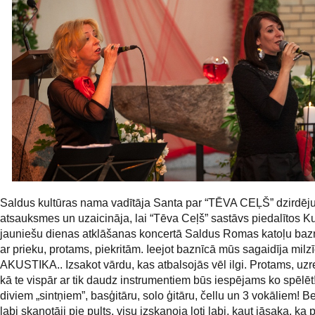
Saldus kultūras nama vadītāja Santa par “TĒVA CEĻŠ” dzirdēju
atsauksmes un uzaicināja, lai “Tēva Ceļš” sastāvs piedalītos 
jauniešu dienas atklāšanas koncertā Saldus Romas katoļu baz
ar prieku, protams, piekritām. Ieejot baznīcā mūs sagaidīja milz
AKUSTIKA.. Izsakot vārdu, kas atbalsojās vēl ilgi. Protams, uz
kā te vispār ar tik daudz instrumentiem būs iespējams ko spēlēt!
diviem „sintņiem”, basģitāru, solo ģitāru, čellu un 3 vokāliem! Be
labi skaņotāji pie pults, visu izskaņoja ļoti labi, kaut jāsaka, ka