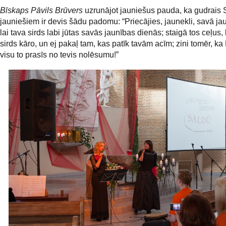
Bīskaps Pāvils Brūvers
uzrunājot jauniešus pauda, ka gudrais
jauniešiem ir devis šādu padomu: “Priecājies, jaunekli, savā ja
lai tava sirds labi jūtas savās jaunības dienās; staigā tos ceļus,
sirds kāro, un ej pakaļ tam, kas patīk tavām acīm; zini tomēr, ka
visu to prasīs no tevis nolēsumu!”