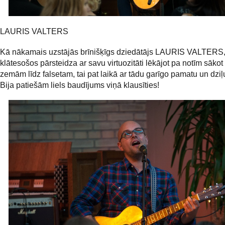
LAURIS VALTERS
Kā nākamais uzstājās brīnišķīgs dziedātājs LAURIS VALTERS,
klātesošos pārsteidza ar savu virtuozitāti lēkājot pa notīm sākot 
zemām līdz falsetam, tai pat laikā ar tādu garīgo pamatu un dziļ
Bija patiešām liels baudījums viņā klausīties!