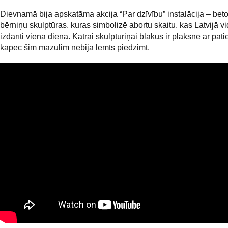
Dievnamā bija apskatāma akcija “Par dzīvību” instalācija – bet
bērniņu skulptūras, kuras simbolizē abortu skaitu, kas Latvijā vid
izdarīti vienā dienā. Katrai skulptūriņai blakus ir plāksne ar pati
kāpēc šim mazulim nebija lemts piedzimt.