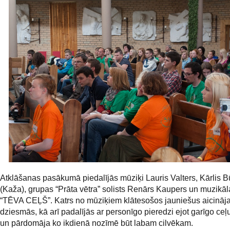
Atklāšanas pasākumā piedalījās mūziķi Lauris Valters, Kārlis 
(Kaža), grupas “Prāta vētra” solists Renārs Kaupers un muzikāl
“TĒVA CEĻŠ”. Katrs no mūziķiem klātesošos jauniešus aicināja
dziesmās, kā arī padalījās ar personīgo pieredzi ejot garīgo ceļ
un pārdomāja ko ikdienā nozīmē būt labam cilvēkam.