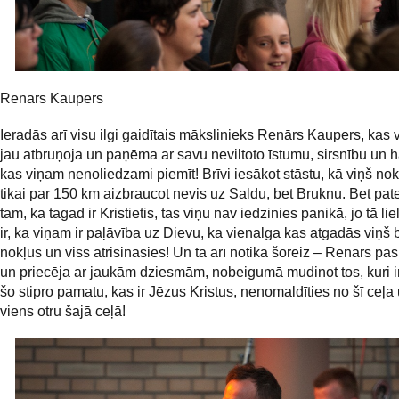
Renārs Kaupers
Ieradās arī visu ilgi gaidītais mākslinieks Renārs Kaupers, kas 
jau atbruņoja un paņēma ar savu neviltoto īstumu, sirsnību un 
kas viņam nenoliedzami piemīt! Brīvi iesākot stāstu, kā viņš nok
tikai par 150 km aizbraucot nevis uz Saldu, bet Bruknu. Bet pate
tam, ka tagad ir Kristietis, tas viņu nav iedzinies panikā, jo tā lie
ir, ka viņam ir paļāvība uz Dievu, ka vienalga kas atgadās viņš 
nokļūs un viss atrisināsies! Un tā arī notika šoreiz – Renārs pas
un priecēja ar jaukām dziesmām, nobeigumā mudinot tos, kuri ir
šo stipro pamatu, kas ir Jēzus Kristus, nenomaldīties no šī ceļa 
viens otru šajā ceļā!