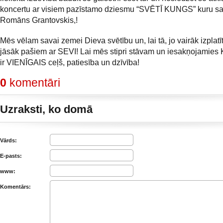
koncertu ar visiem pazīstamo dziesmu “SVĒTĪ KUNGS” kuru sa
Romāns Grantovskis,!
Mēs vēlam savai zemei Dieva svētību un, lai tā, jo vairāk izpla
jāsāk pašiem ar SEVI! Lai mēs stipri stāvam un iesakņojamies K
ir VIENĪGAIS ceļš, patiesība un dzīvība!
0
komentāri
Uzraksti, ko domā
Vārds:
E-pasts:
www:
Komentārs: