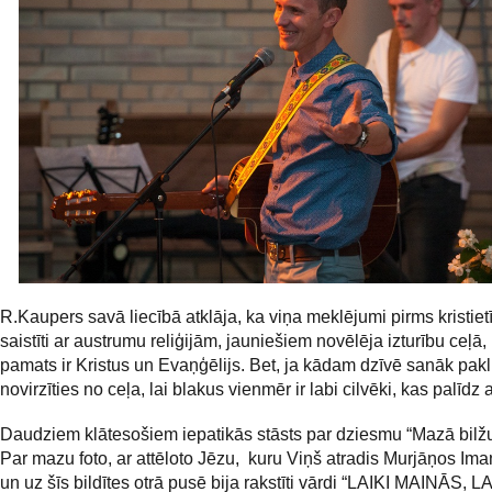
R.Kaupers savā liecībā atklāja, ka viņa meklējumi pirms kristiet
saistīti ar austrumu reliģijām, jauniešiem novēlēja izturību ceļā,
pamats ir Kristus un Evaņģēlijs. Bet, ja kādam dzīvē sanāk pakl
novirzīties no ceļa, lai blakus vienmēr ir labi cilvēki, kas palīdz a
Daudziem klātesošiem iepatikās stāsts par dziesmu “Mazā bilžu 
Par mazu foto, ar attēloto Jēzu, kuru Viņš atradis Murjāņos Iman
un uz šīs bildītes otrā pusē bija rakstīti vārdi “LAIKI MAINĀS, L