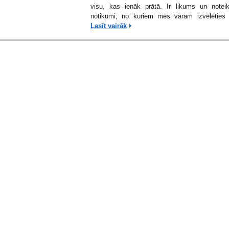
visu, kas ienāk prātā. Ir likums un notei
notikumi, no kuriem mēs varam izvēlēties 
Lasīt vairāk