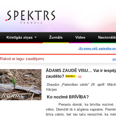
Kristīgās ziņas
Žurnāls
Video
Nacionālā 
„Es esmu ceļš, patiesība un 
Raksti ar tagu: zaudējums
at
ĀDAMS ZAUDĒ VISU… Vai ir iespēj
zaudēto?
(0)
Draudze „Patiesības vārds” 29. aprīlī. Mācī
Vācijas.
Ko nozīmē BRĪVĪBA?
Pierasts domāt, ka brīvība nozīmē, da
vēlos. Diemžēl tā ir ačgārna sapratne. Piemēra
brīva valsts, bet tas taču nenozīmē, ka mē