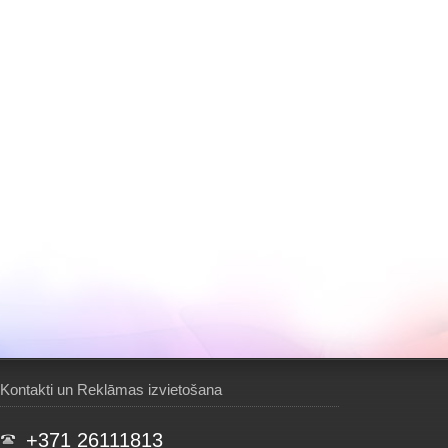
Kontakti un Reklāmas izvietošana
+371 26111813