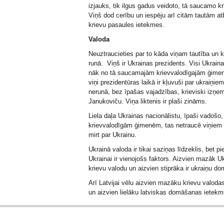
izjauks, tik ilgus gadus veidoto, tā saucamo kr
Viņš dod cerību un iespēju arī citām tautām at
krievu pasaules ietekmes.
Valoda
Neuztraucieties par to kāda viņam tautība un 
runā. Viņš ir Ukrainas prezidents. Visi Ukraina
nāk no tā saucamajām krievvalodīgajām ģimen
viņi prezidentūras laikā ir kļuvuši par ukraiņie
nerunā, bez īpašas vajadzības, krieviski izņem
Janukoviču. Viņa liktenis ir plaši zināms.
Liela daļa Ukrainas nacionālistu, īpaši vadošo,
krievvalodīgām ģimenēm, tas netraucē viņiem 
mirt par Ukrainu.
Ukrainā valoda ir tikai saziņas līdzeklis, bet pi
Ukrainai ir vienojošs faktors. Aizvien mazāk Uk
krievu valodu un aizvien stiprāka ir ukraiņu d
Arī Latvijai vēlu aizvien mazāku krievu valoda
un aizvien lielāku latviskas domāšanas ietekm