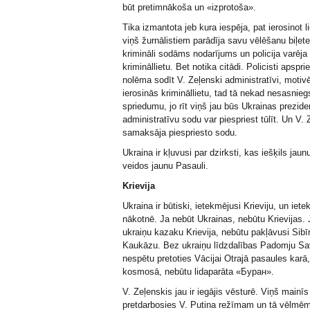
būt pretimnākoša un «izprotoša».
Tika izmantota jeb kura iespēja, pat ierosinot li
viņš žurnālistiem parādīja savu vēlēšanu biļete
krimināli sodāms nodarījums un policija varēja 
krimināllietu. Bet notika citādi. Policisti apspri
nolēma sodīt V. Zeļenski administratīvi, motivēj
ierosinās krimināllietu, tad tā nekad nesasnieg
spriedumu, jo rīt viņš jau būs Ukrainas prezide
administratīvu sodu var piespriest tūlīt. Un V.
samaksāja piespriesto sodu.
Ukraina ir kļuvusi par dzirksti, kas iešķils jaun
veidos jaunu Pasauli.
Krievija
Ukraina ir būtiski, ietekmējusi Krieviju, un iet
nākotnē. Ja nebūt Ukrainas, nebūtu Krievijas.
ukraiņu kazaku Krievija, nebūtu pakļāvusi Sibīr
Kaukāzu. Bez ukraiņu līdzdalības Padomju Sa
nespētu pretoties Vācijai Otrajā pasaules karā,
kosmosā, nebūtu lidaparāta «Буран».
V. Zeļenskis jau ir iegājis vēsturē. Viņš mainīs
pretdarbosies V. Putina režīmam un tā vēlmēm