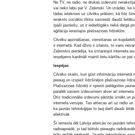
Ne TV, ne radio, ne drukas izdevumi nerakstīja
vai neko labu par V. Zeļenski. Un izrādās, ka 
tādas ietekmes uz cilvēku prātiem, kā līdz šim
ieraksts sociālos tīklos sasniedz daudz lielāku 
īpaši jauniešu, un ir iedarbīgāks nekā dārgā p
aģitācija ierastajos plašsaziņas līdzekļos.
Cilvēku apzināšanas, vienošanas un kopdarbī
ir internetā. Kad džins ir izlaists, to vairs nevar
Zeļenskis pierādīja, ka izmantojot interneta ies
iespējams kardināli mainīt lietu kārtību un pat 
Iespējas
Cilvēku skaits, kuri gūst informāciju internetā 
pieaug un izspiež līdzšinējos plašsaziņas līdz
Plašsaziņas līdzekļi ir spiesti pielāgoties jaunai
paralēli saviem izdevumiem atver arī interneta 
Drīz tradicionālie izdevumi pārstās iznākt un pa
interneta versijas. Tas attiecas arī uz radio un
ka jaunās tehnoloģijas to ļauj darīt daudz lētāk
efektīvāk.
Šī iemesla dēļ Latvija atteicās no jaunām tehn
radioapraidē, jo tad būtiski pieaugtu radiokanāl
būtu grūtāk ietekmēt. Jaunās tehnoloģijas sa