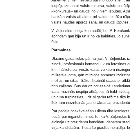
Atņemiet viņiem iespēju būt monopolistiem, at
iespēju izmantot valsts resursu, valsts pasūtī
«konkursus» un daudzi no viņiem izputēs. Atņ
bankām valsts atbalstu, arī valsts iestāžu rēķi
valsts naudas apgrozīšana, un daudzi izputēs.
V. Zeļenskis nebija ko zaudēt, bet P. Porošenk
aprindām gan bija un ir no kā baidīties, jo suns
ēdis.
Pārmaiņas
Ukrainu gaida lielas pārmaiņas. V. Zeļenskis i
zinošu profesionālu komandu, kura ierosinās 
krimināllietu par vecās varas veiktiem nozieg
militārajā jomā, gan milzīgos apmēros izcirsto
mežus, un citas. Sākot šķetināt saausto, atkl
brīnumlietas. Būs daudz notiesājošu spriedumu
varai mazinās iespēju atkāpties tā teikt «vecaj
un cīņa turpināsies, līdz oligarhu režīms tiks iz
līdz tam neiznīcinās jauno Ukrainas prezidentu
Pat pēdējā priekšvēlēšanu dienā tika iesniegts
tiesā, par ieganstu minot, to, ka V. Zeļenskis
aicināja uz prezidentu kandidātu debatēm stad
viņa kandidatūru. Tiesa šo prasību noraidīja, be