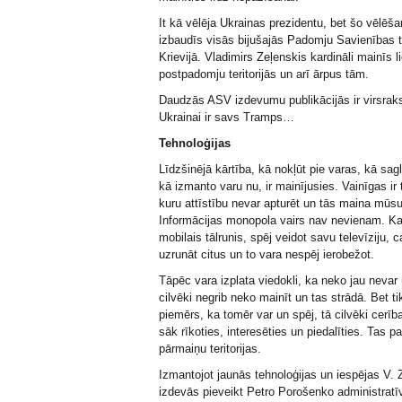
It kā vēlēja Ukrainas prezidentu, bet šo vēlēša
izbaudīs visās bijušajās Padomju Savienības ter
Krievijā. Vladimirs Zeļenskis kardināli mainīs l
postpadomju teritorijās un arī ārpus tām.
Daudzās ASV izdevumu publikācijās ir virsrakst
Ukrainai ir savs Tramps…
Tehnoloģijas
Līdzšinējā kārtība, kā nokļūt pie varas, kā sag
kā izmanto varu nu, ir mainījusies. Vainīgas ir 
kuru attīstību nevar apturēt un tās maina mūsu
Informācijas monopola vairs nav nevienam. Kat
mobilais tālrunis, spēj veidot savu televīziju, c
uzrunāt citus un to vara nespēj ierobežot.
Tāpēc vara izplata viedokli, ka neko jau nevar 
cilvēki negrib neko mainīt un tas strādā. Bet t
piemērs, ka tomēr var un spēj, tā cilvēki cerīb
sāk rīkoties, interesēties un piedalīties. Tas p
pārmaiņu teritorijas.
Izmantojot jaunās tehnoloģijas un iespējas V.
izdevās pieveikt Petro Porošenko administratī