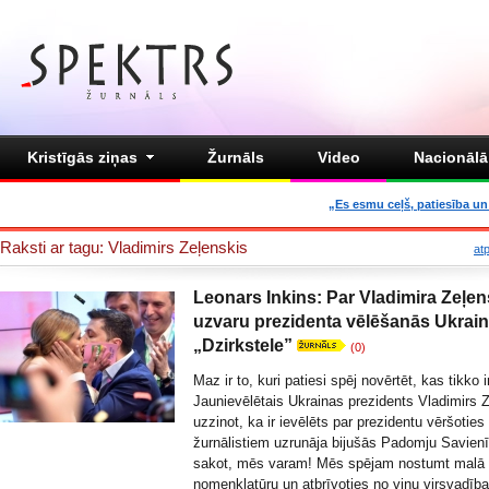
Kristīgās ziņas
Žurnāls
Video
Nacionālā 
„Es esmu ceļš, patiesība un 
Raksti ar tagu: Vladimirs Zeļenskis
at
Leonars Inkins: Par Vladimira Zeļe
uzvaru prezidenta vēlēšanās Ukrai
„Dzirkstele”
(0)
Maz ir to, kuri patiesi spēj novērtēt, kas tikko i
Jaunievēlētais Ukrainas prezidents Vladimirs 
uzzinot, ka ir ievēlēts par prezidentu vēršoties
žurnālistiem uzrunāja bijušās Padomju Savienī
sakot, mēs varam! Mēs spējam nostumt malā
nomenklatūru un atbrīvoties no viņu virsvadī