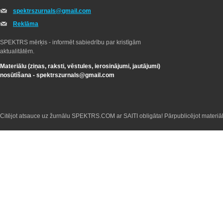
spektrszurnals@gmail.com
Reklāma
SPEKTRS mērķis - informēt sabiedrību par kristīgām
aktualitātēm.
Materiālu (ziņas, raksti, vēstules, ierosinājumi, jautājumi)
nosūtīšana -
spektrszurnals@gmail.com
Citējot atsauce uz žurnālu SPEKTRS.COM ar SAITI obligāta! Pārpublicējot materiā