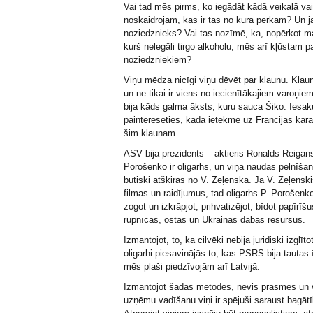
Vai tad mēs pirms, ko iegādāt kādā veikalā vai
noskaidrojam, kas ir tas no kura pērkam? Un ja
noziedznieks? Vai tas nozīmē, ka, nopērkot ma
kurš nelegāli tirgo alkoholu, mēs arī kļūstam p
noziedzniekiem?
Viņu mēdza nicīgi viņu dēvēt par klaunu. Klau
un ne tikai ir viens no iecienītākajiem varoņiem
bija kāds galma āksts, kuru sauca Šiko. Iesak
painteresēties, kāda ietekme uz Francijas karaļ
šim klaunam.
ASV bija prezidents – aktieris Ronalds Reigans
Porošenko ir oligarhs, un viņa naudas pelnīš
būtiski atšķiras no V. Zeļenska. Ja V. Zeļenski
filmas un raidījumus, tad oligarhs P. Porošenko
zogot un izkrāpjot, prihvatizējot, bīdot papīrī
rūpnīcas, ostas un Ukrainas dabas resursus.
Izmantojot, to, ka cilvēki nebija juridiski izglīto
oligarhi piesavinājās to, kas PSRS bija tautas
mēs plaši piedzīvojām arī Latvijā.
Izmantojot šādas metodes, nevis prasmes un
uzņēmu vadīšanu viņi ir spējuši saraust bagāt