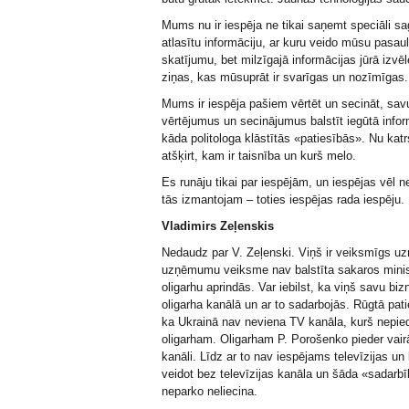
Mums nu ir iespēja ne tikai saņemt speciāli s
atlasītu informāciju, ar kuru veido mūsu pasau
skatījumu, bet milzīgajā informācijas jūrā izvēl
ziņas, kas mūsuprāt ir svarīgas un nozīmīgas.
Mums ir iespēja pašiem vērtēt un secināt, sav
vērtējumus un secinājumus balstīt iegūtā infor
kāda politologa klāstītās «patiesībās». Nu katr
atšķirt, kam ir taisnība un kurš melo.
Es runāju tikai par iespējām, un iespējas vēl n
tās izmantojam – toties iespējas rada iespēju.
Vladimirs Zeļenskis
Nedaudz par V. Zeļenski. Viņš ir veiksmīgs u
uzņēmumu veiksme nav balstīta sakaros minist
oligarhu aprindās. Var iebilst, ka viņš savu bizn
oligarha kanālā un ar to sadarbojās. Rūgtā pati
ka Ukrainā nav neviena TV kanāla, kurš nepi
oligarham. Oligarham P. Porošenko pieder vair
kanāli. Līdz ar to nav iespējams televīzijas un
veidot bez televīzijas kanāla un šāda «sadarbī
neparko neliecina.