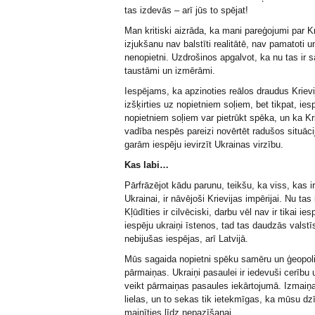
tas izdevās – arī jūs to spējat!
Man kritiski aizrāda, ka mani pareģojumi par Kr
izjukšanu nav balstīti realitātē, nav pamatoti un
nenopietni. Uzdrošinos apgalvot, ka nu tas ir s
taustāmi un izmērāmi.
Iespējams, ka apzinoties reālos draudus Krievi
izšķirties uz nopietniem soļiem, bet tikpat, ies
nopietniem soļiem var pietrūkt spēka, un ka Kr
vadība nespēs pareizi novērtēt radušos situāci
garām iespēju ievirzīt Ukrainas virzību.
Kas labi…
Pārfrāzējot kādu parunu, teikšu, ka viss, kas ir
Ukrainai, ir nāvējoši Krievijas impērijai. Nu tas 
Kļūdīties ir cilvēciski, darbu vēl nav ir tikai ie
iespēju ukraiņi īstenos, tad tas daudzās valstī
nebijušas iespējas, arī Latvijā.
Mūs sagaida nopietni spēku samēru un ģeopoli
pārmaiņas. Ukraiņi pasaulei ir iedevuši cerību 
veikt pārmaiņas pasaules iekārtojumā. Izmaiņa
lielas, un to sekas tik ietekmīgas, ka mūsu dz
mainīties līdz nepazīšanai.