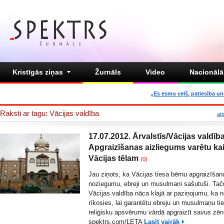
Kristīgās ziņas
Žurnāls
Video
Nacionālā 
„Es esmu ceļš, patiesība un 
Raksti ar tagu: Vācijas valdība
at
17.07.2012. Ārvalstīs/Vācijas valdība
Apgraizīšanas aizliegums varētu kai
Vācijas tēlam
(0)
Jau ziņots, ka
Vācijas tiesa bērnu apgraizīšanu
noziegumu, ebreji un musulmaņi sašutuši.
Taču
Vācijas valdība nāca klajā ar paziņojumu, ka 
rīkosies, lai garantētu ebreju un musulmaņu ti
reliģisku apsvērumu vārdā apgraizīt savus zēn
spektrs.com/LETA
Lasīt vairāk