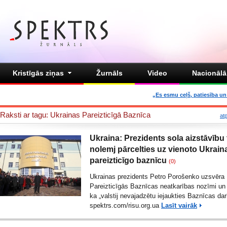
Kristīgās ziņas
Žurnāls
Video
Nacionālā 
„Es esmu ceļš, patiesība un 
Raksti ar tagu: Ukrainas Pareizticīgā Baznīca
at
Ukraina: Prezidents sola aizstāvību 
nolemj pārcelties uz vienoto Ukrain
pareizticīgo baznīcu
(0)
Ukrainas prezidents Petro Porošenko uzsvēra
Pareizticīgās Baznīcas neatkarības nozīmi un 
ka „valstij nevajadzētu iejaukties Baznīcas dar
spektrs.com/
risu.org.ua
Lasīt vairāk