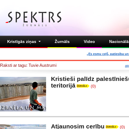
Kristīgās ziņas
Žurnāls
Video
Nacionālā 
„Es esmu ceļš, patiesība un 
Raksti ar tagu: Tuvie Austrumi
at
Kristieši palīdz palestīnie
teritorijā
(0)
Atjaunosim cerību
(0)