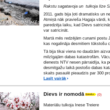
Rakstu sagatavoja un tulkoja Ilze S
2011. gads bija ļoti dramatisks un n
Atmiņā nāk pravieša Hagaja vārdi, 
paredzēja laiku, kad Dievs satricinā
var satricināt.
Martā mēs redzējām cunami postu 
kas nogalināja desmitiem tūkstošu c
Tā bija tikai viena no daudzām aizv
milzīgajām dabas katastrofām. Vācu
dienests NTV nesen pārraidīja, ka pē
desmitgažu laikā postošo dabas kat
skaits pasaulē pieaudzis par 300 pr
Lasīt vairāk
Dievs ir nomodā
(0)
Materiālu tulkoja Inese Treiere