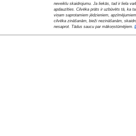
neveiklu skaidrojumu. Ja liekās, tad ir liela var
apdauzīties.
Cilvēka prāts ir uzbūvēts tā, ka t
viņam saprotamiem jēdzieniem, apzīmējumiem
cilvēka zināšanām, bieži nezināšanām, skaidro
nesaprot. Tādus saucu par mākoņstūmējiem.