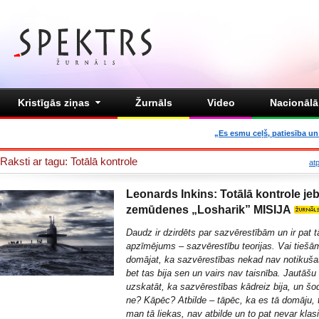
Kristīgās ziņas
Žurnāls
Video
Nacionālā 
„Es esmu ceļš, patiesība un 
Raksti ar tagu: Totālā kontrole
at
Leonards Inkins: Totālā kontrole je
zemūdenes „Losharik” MISIJA
Daudz ir dzirdēts par sazvērestībām un ir pat t
apzīmējums – sazvērestību teorijas. Vai tiešā
domājat, ka sazvērestības nekad nav notikušas?
bet tas bija sen un vairs nav taisnība.
Jautāšu 
uzskatāt, ka sazvērestības kādreiz bija, un šo
ne? Kāpēc? Atbilde – tāpēc, ka es tā domāju, 
man tā liekas, nav atbilde un to pat nevar klasi