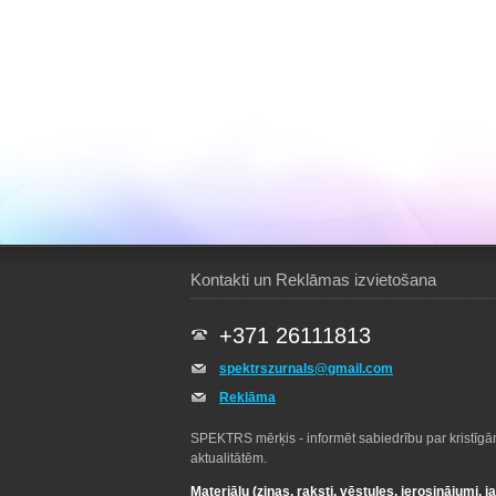
Kontakti un Reklāmas izvietošana
+371 26111813
spektrszurnals@gmail.com
Reklāma
SPEKTRS mērķis - informēt sabiedrību par kristīg
aktualitātēm.
Materiālu (ziņas, raksti, vēstules, ierosinājumi, j