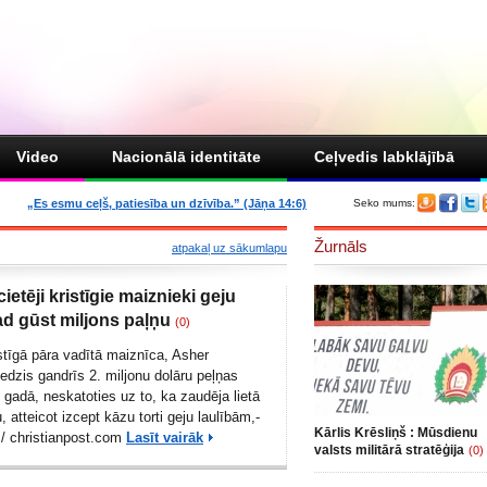
Video
Nacionālā identitāte
Ceļvedis labklājībā
„Es esmu ceļš, patiesība un dzīvība.” (Jāņa 14:6)
Seko mums:
Žurnāls
atpakaļ uz sākumlapu
ietēji kristīgie maiznieki geju
ad gūst miljons paļņu
(0)
stīgā pāra vadītā maiznīca, Asher
iedzis gandrīs 2. miljonu dolāru peļņas
gadā, neskatoties uz to, ka zaudēja lietā
, atteicot izcept kāzu torti geju laulībām,-
Kārlis Krēsliņš : Mūsdienu
m/
christianpost.com
Lasīt vairāk
valsts militārā stratēģija
(0)