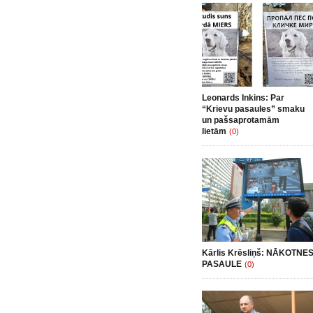
Leonards Inkins: Par
“Krievu pasaules” smaku
un pašsaprotamām
lietām
(0)
Kārlis Krēsliņš: NĀKOTNE
PASAULE
(0)