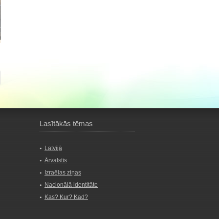
Lasītākās tēmas
Latvijā
Ārvalstīs
Izraēlas ziņas
Nacionālā identitāte
Kas? Kur? Kad?