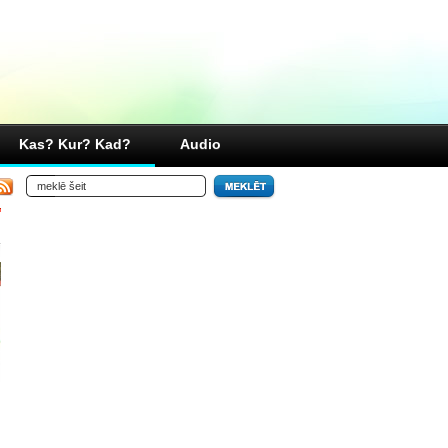
Kas? Kur? Kad?
Audio