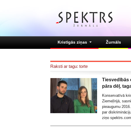
Kristīgās ziņas
Žurnāls
Raksti ar tagu: torte
Tiesvedībās c
pāra dēļ, tag
Konservatīvā kri
Ziemeļīrijā, sasn
pieaugumu 2016. 
par diskrimināciju
ziņo spektrs.co