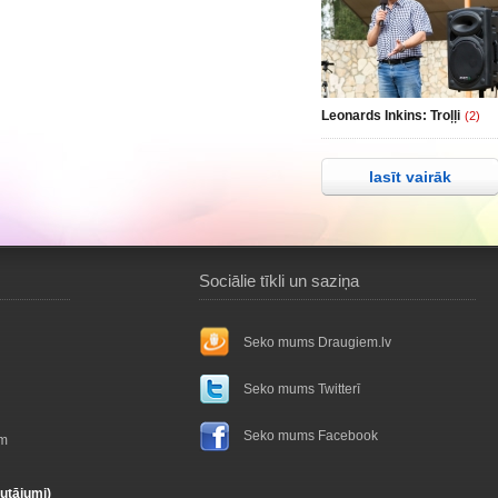
Leonards Inkins: Troļļi
(2)
lasīt vairāk
Sociālie tīkli un saziņa
Seko mums Draugiem.lv
Seko mums Twitterī
Seko mums Facebook
ām
autājumi)