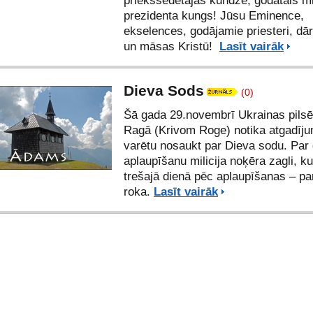
priekšsēdētājas kundze, godātais mi
prezidenta kungs! Jūsu Eminence,
ekselences, godājamie priesteri, dār
un māsas Kristū!
Lasīt vairāk
Dieva Sods
(0)
Šā gada 29.novembrī Ukrainas pilsē
Ragā (Krivom Roge) notika atgadīju
varētu nosaukt par Dieva sodu. Par
aplaupīšanu milicija noķēra zagli, k
trešajā dienā pēc aplaupīšanas – pa
roka.
Lasīt vairāk