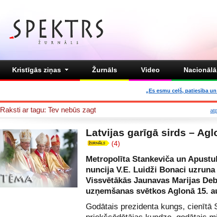
Kristīgās ziņas
Žurnāls
Video
Nacionālā 
„Es esmu ceļš, patiesība un 
Raksti ar tagu: Tev nebūs zagt
at
Latvijas garīgā sirds – Ag
(4)
Metropolīta Stankeviča un Apustu
nuncija V.E. Luidži Bonaci uzruna
Vissvētākās Jaunavas Marijas Deb
uzņemšanas svētkos Aglonā 15. a
Godātais prezidenta kungs, cienītā